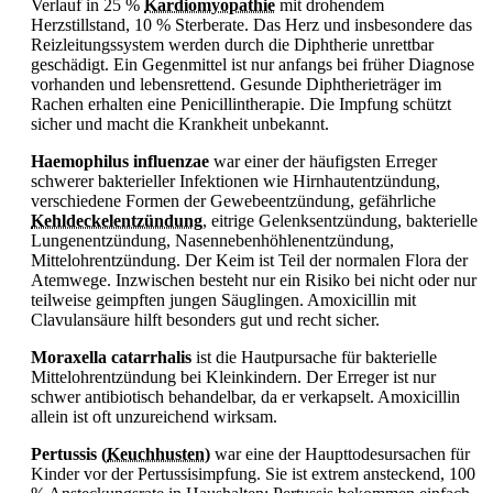
Verlauf in 25 %
Kardiomyopathie
mit drohendem
Herzstillstand, 10 % Sterberate. Das Herz und insbesondere das
Reizleitungssystem werden durch die
Diphtherie unrettbar
geschädigt. Ein Gegenmittel ist nur anfangs bei früher Diagnose
vorhanden und lebensrettend. Gesunde Diphtherieträger im
Rachen erhalten eine Penicillintherapie. Die Impfung schützt
sicher und macht die Krankheit unbekannt.
Haemophilus influenzae
war einer der häufigsten Erreger
schwerer bakterieller Infektionen wie Hirnhautentzündung,
verschiedene Formen der Gewebeentzündung, gefährliche
Kehldeckelentzündung
, eitrige Gelenksentzündung, bakterielle
Lungenentzündung, Nasennebenhöhlenentzündung,
Mittelohrentzündung. Der Keim ist Teil der normalen Flora der
Atemwege. Inzwischen besteht nur ein Risiko bei nicht oder nur
teilweise geimpften jungen Säuglingen. Amoxicillin mit
Clavulansäure hilft besonders gut und recht sicher.
Moraxella catarrhalis
ist die Hautpursache für bakterielle
Mittelohrentzündung bei Kleinkindern. Der Erreger ist nur
schwer antibiotisch behandelbar, da er verkapselt. Amoxicillin
allein ist oft unzureichend wirksam.
Pertussis (
Keuchhusten
)
war eine der Haupttodesursachen für
Kinder vor der Pertussisimpfung. Sie ist extrem ansteckend, 100