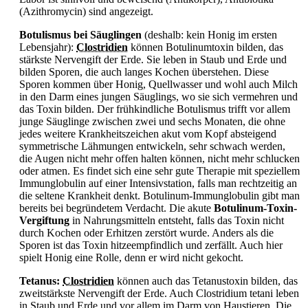
(Azithromycin) sind angezeigt.
Botulismus bei Säuglingen
(deshalb: kein Honig im ersten
Lebensjahr):
Clostridien
können Botulinumtoxin bilden, das
stärkste Nervengift der Erde. Sie leben in Staub und Erde und
bilden Sporen, die auch langes Kochen überstehen. Diese
Sporen kommen über Honig, Quellwasser und wohl auch Milch
in den Darm eines jungen Säuglings, wo sie sich vermehren und
das Toxin bilden. Der frühkindliche Botulismus trifft vor allem
junge Säuglinge zwischen zwei und sechs Monaten, die ohne
jedes weitere Krankheitszeichen akut vom Kopf absteigend
symmetrische Lähmungen entwickeln, sehr schwach werden,
die Augen nicht mehr offen halten können, nicht mehr schlucken
oder atmen. Es findet sich eine sehr gute Therapie mit speziellem
Immunglobulin auf einer Intensivstation, falls man rechtzeitig an
die seltene Krankheit denkt. Botulinum-Immunglobulin gibt man
bereits bei begründetem Verdacht. Die akute
Botulinum-Toxin-
Vergiftung
in Nahrungsmitteln entsteht, falls das Toxin nicht
durch Kochen oder Erhitzen zerstört wurde. Anders als die
Sporen ist das Toxin hitzeempfindlich und zerfällt. Auch hier
spielt Honig eine Rolle, denn er wird nicht gekocht.
Tetanus:
Clostridien
können auch das Tetanustoxin bilden, das
zweitstärkste Nervengift der Erde. Auch Clostridium tetani leben
in Staub und Erde und vor allem im Darm von Haustieren. Die