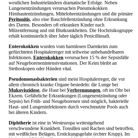
westlichen Industrieländern dramatische Erfolge. Neben
Lungenentzündungen verursachen
Pneumokokken
Hirnhautentzündungen, Mittelohrentzündungen und die primäre
Peritonitis
, also eine Bauchfellentzündung ohne Erkrankung
des Darms. Besonders oft erkranken Kinder nach
Milzentfernung und mit Blutkrankheiten. Die Hochrisikogruppe
erhält kontinuierlich über Jahre täglich Penicillinsaft.
Enterokokken
wurden vom harmlosen Darmkeim zum
gefürchteten Hospitalerreger mit teilweise unbehandelbaren
Infektionen.
Enterokokken
verursachen 15 % der Sepsisfälle
auf Neugeborenenintensivstationen. Der Keim bleibt an
Stethoskopen oder Händen vital.
Pseudomonasbakterien
sind meist Hospitalerreger, die vor
allem chronisch kranke Organe besiedeln: die Lunge bei
Mukoviszidose
, die Haut bei
Verbrennungen
, oft im Ohr bei
Ekzem. Gefährliche Erkrankungen (
Lungenentzündung oder
Sepsis) bei Früh- und Neugeborenen sind möglich, bakterielle
Haut- und Lungeninfektionen durch verschmutzte Pools auch
bei älteren Kindern.
Diphtherie
ist eine in Westeuropa weitestgehend
verschwundene Krankheit. Tonsillen und Rachen sind betroffen,
mit weißlichen Belägen, Erstickungsgefahr (echter Krupp). Im