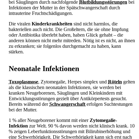
bei Säuglingen durch nachfolgende
Blutbildungsstörungen
bei
Infektionen der Mutter in der Spätschwangerschaft durch
intrauterine Fruchtschädigungen.
Die viralen
Kinderkrankheiten
sind nicht harmlos, die
bakteriellen auch nicht. Die Großeltern, die sie ohne Impfung
oder
Antibiotika überlebt haben, haben Glück gehabt – die
anderen können nicht mehr mitreden. Nötig ist es nicht, an ihnen
zu erkranken; sie folgenlos durchgemacht zu haben, kann
stärken.
Neonatale Infektionen
Toxoplasmose
, Zytomegalie, Herpes simplex und
Röteln
gelten
als die klassischen neonatalen Infektionen, sie werden bei
kranken Neugeborenen, Säuglingen und Kleinkindern mit
Entwicklungsstörungen gezielt über Antikörpertests gesucht.
Bereits während der
Schwangerschaft
erfolgen Suchtestungen
bei der Mutter.
1 % aller Neugeborener kommt mit einer
Zytomegalie-
Infektion
zur Welt. 90 % davon werden nicht klinisch krank. 10
% zeigen Leberfunktionsstörungen mit Bilirubinerhöhung und
eine Schwerhörigkeit. Die Schwerhörigkeit kann sich erst nach