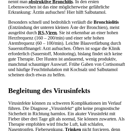
nennt man
obstruktive Bronchitis
. In den ersten
Lebenswochen ist das eine möglicherweise gefährliche
Erkrankung: Ärztin aufsuchen! Hier hilft Salbutamol.
Besonders schnell und bedrohlich verläuft die
Bronchiolitis
(Entzündung der unteren kleinen Äste der Bronchien), meist
ausgelöst durch
RS-Viren
. Sie ist erkennbar an einer hohen
Herzfrequenz (160 – 200/min) und einer sehr hohen
Atemfrequenz (60 – 100/min). Leichte Blauverfärbung durch
Sauerstoffmangel: Arzt aufsuchen. Öfters ist sogar die Klinik
erforderlich (Sauerstoff, Monitoring), bislang findet sich keine
gute Therapie. Der Husten ist andauernd, wenig produktiv,
manchmal schaumiger Auswurf. Frühe Gaben von Cortisonsaft
und häufige Feuchtinhalation mit Kochsalz und Salbutamol
scheinen doch etwas zu helfen.
Begleitung des Virusinfekts
Virusinfekte können zu schweren Komplikationen im Verlauf
führen. Die Diagnose „Virusinfekt“ gibt keine prognostische
Sicherheit in Richtung harmlos. Ein akuter Virusinfekt mit
Fieber über drei Tage gilt als normal, Sie können zuwarten. Als
Therapie empfohlen wird frische Luft, kalt schlafen,
Nasentropfen, Fiebersenkung.
Trinken
nicht forcieren, denn