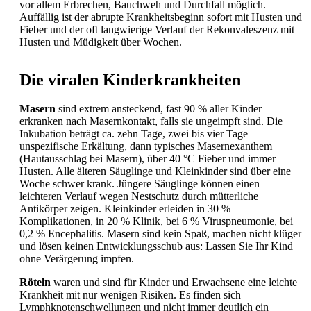
vor allem
Erbrechen, Bauchweh und
Durchfall möglich.
Auffällig ist der abrupte Krankheitsbeginn sofort mit Husten und
Fieber und der oft langwierige Verlauf der Rekonvaleszenz mit
Husten und Müdigkeit über Wochen.
Die viralen Kinderkrankheiten
Masern
sind extrem ansteckend, fast 90 % aller Kinder
erkranken nach Masernkontakt, falls sie ungeimpft sind. Die
Inkubation beträgt ca. zehn Tage, zwei bis vier Tage
unspezifische
Erkältung, dann typisches Masernexanthem
(Hautausschlag bei
Masern), über 40 °C
Fieber und immer
Husten. Alle älteren Säuglinge und Kleinkinder sind über eine
Woche schwer krank. Jüngere Säuglinge können einen
leichteren Verlauf wegen Nestschutz durch mütterliche
Antikörper zeigen. Kleinkinder erleiden in 30 %
Komplikationen, in 20 % Klinik, bei 6 %
Viruspneumonie, bei
0,2 %
Encephalitis.
Masern sind kein Spaß, machen nicht klüger
und lösen keinen Entwicklungsschub aus: Lassen Sie Ihr Kind
ohne Verärgerung impfen.
Röteln
waren und sind für Kinder und Erwachsene eine leichte
Krankheit mit nur wenigen Risiken. Es finden sich
Lymphknotenschwellungen und nicht immer deutlich ein