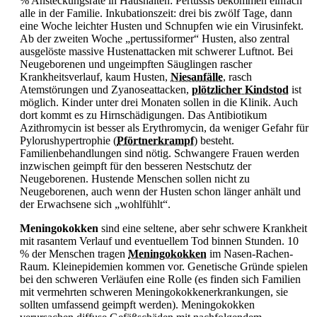
% Ansteckungsrate in Haushalten:
Pertussis bekommen einfach
alle in der Familie. Inkubationszeit: drei bis zwölf Tage, dann
eine Woche leichter Husten und Schnupfen wie ein Virusinfekt.
Ab der zweiten Woche „pertussiformer“ Husten, also zentral
ausgelöste massive Hustenattacken mit schwerer Luftnot. Bei
Neugeborenen und ungeimpften Säuglingen rascher
Krankheitsverlauf, kaum Husten,
Niesanfälle
, rasch
Atemstörungen und Zyanoseattacken,
plötzlicher Kindstod
ist
möglich. Kinder unter drei Monaten sollen in die Klinik. Auch
dort kommt es zu Hirnschädigungen. Das Antibiotikum
Azithromycin ist besser als
Erythromycin, da weniger Gefahr für
Pylorushypertrophie (
Pförtnerkrampf
) besteht.
Familienbehandlungen sind nötig. Schwangere Frauen werden
inzwischen geimpft für den besseren Nestschutz der
Neugeborenen. Hustende Menschen sollen nicht zu
Neugeborenen, auch wenn der Husten schon länger anhält und
der Erwachsene sich „wohlfühlt“.
Meningokokken
sind eine seltene, aber sehr schwere Krankheit
mit rasantem Verlauf und eventuellem Tod binnen Stunden. 10
% der Menschen tragen
Meningokokken
im Nasen-Rachen-
Raum. Kleinepidemien kommen vor. Genetische Gründe spielen
bei den schweren Verläufen eine Rolle (es finden sich Familien
mit vermehrten schweren Meningokokkenerkrankungen, sie
sollten umfassend geimpft werden).
Meningokokken