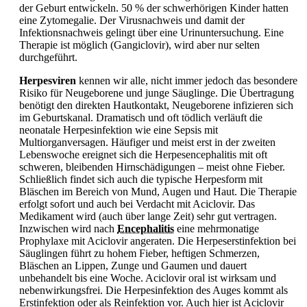
der Geburt entwickeln. 50 % der schwerhörigen Kinder hatten
eine Zytomegalie. Der Virusnachweis und damit der
Infektionsnachweis gelingt über eine Urinuntersuchung. Eine
Therapie ist möglich (Gangiclovir), wird aber nur selten
durchgeführt.
Herpesviren
kennen wir alle, nicht immer jedoch das besondere
Risiko für Neugeborene und junge Säuglinge. Die Übertragung
benötigt den direkten Hautkontakt, Neugeborene infizieren sich
im Geburtskanal. Dramatisch und oft tödlich verläuft die
neonatale Herpesinfektion wie eine Sepsis mit
Multiorganversagen. Häufiger und meist erst in der zweiten
Lebenswoche ereignet sich die Herpesencephalitis mit oft
schweren, bleibenden Hirnschädigungen – meist ohne
Fieber.
Schließlich findet sich auch die typische Herpesform mit
Bläschen im Bereich von Mund, Augen und Haut. Die Therapie
erfolgt sofort und auch bei Verdacht mit Aciclovir. Das
Medikament wird (auch über lange Zeit) sehr gut vertragen.
Inzwischen wird nach
Encephalitis
eine mehrmonatige
Prophylaxe mit Aciclovir angeraten. Die Herpeserstinfektion bei
Säuglingen führt zu hohem
Fieber, heftigen Schmerzen,
Bläschen an Lippen, Zunge und Gaumen und dauert
unbehandelt bis eine Woche. Aciclovir oral ist wirksam und
nebenwirkungsfrei. Die Herpesinfektion des Auges kommt als
Erstinfektion oder als Reinfektion vor. Auch hier ist Aciclovir