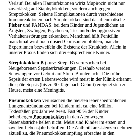
Verlauf. Bei allen Hautinfektionen wirkt Mupirocin nicht nur
zuverlässig auf
Staphylokokken, sondern auch gegen
Streptokokken. Seltene Komplikationen durch verschiedene
Immunreaktionen nach Streptokokken sind das rheumatische
Fieber
und PANDAS, bei dem Kinder und Jugendlichen an
Ängsten, Zwängen, Psychosen, Tics und/oder aggressiven
Verhaltensstörungen erkranken. Manchmal hilft Penicillin,
manchmal wird hoch dosiert Cortison empfohlen, manche
Expert:innen bezweifeln die Existenz der Krankheit. Allein in
unserer Praxis finden sich drei entsprechende Kinder.
Streptokokken B
(kurz: Strep. B) verursachen bei
Neugeborenen Sepsiserkrankungen. Deshalb werden
Schwangere vor Geburt auf Strep. B untersucht. Die frühe
Sepsis der ersten Lebenswoche wird meist in der Klinik erkannt,
die späte Sepsis (bis zu 90 Tage nach Geburt) ereignet sich zu
Hause, meist eine Meningitis.
Pneumokokken
verursachen die meisten lebensbedrohlichen
Lungenentzündungen bei Kindern mit ca. eine Million
Todesfällen pro Jahr weltweit. Fast 90 % der Kinder
beherbergen
Pneumokokken
in den Atemwegen.
Nasenabstriche helfen nicht. Meist sind Kinder im ersten und
zweiten Lebensjahr betroffen. Die Antbiotikaresistenzen nehmen
aktuell zu, die Pneumokokkenimpfung erbrachte in den