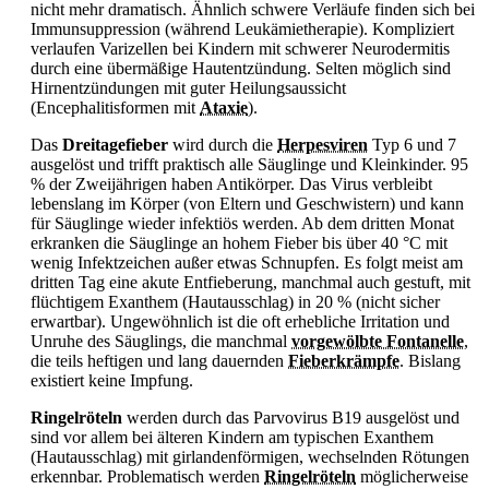
nicht mehr dramatisch. Ähnlich schwere Verläufe finden sich bei
Immunsuppression (während Leukämietherapie). Kompliziert
verlaufen
Varizellen bei Kindern mit schwerer
Neurodermitis
durch eine übermäßige Hautentzündung. Selten möglich sind
Hirnentzündungen mit guter Heilungsaussicht
(Encephalitisformen mit
Ataxie
).
Das
Dreitagefieber
wird durch die
Herpesviren
Typ 6 und 7
ausgelöst und trifft praktisch alle Säuglinge und Kleinkinder. 95
% der Zweijährigen haben Antikörper. Das Virus verbleibt
lebenslang im Körper (von Eltern und Geschwistern) und kann
für Säuglinge wieder infektiös werden. Ab dem dritten Monat
erkranken die Säuglinge an hohem
Fieber bis über 40 °C mit
wenig Infektzeichen außer etwas Schnupfen. Es folgt meist am
dritten Tag eine akute Entfieberung, manchmal auch gestuft, mit
flüchtigem Exanthem (Hautausschlag) in 20 % (nicht sicher
erwartbar). Ungewöhnlich ist die oft erhebliche Irritation und
Unruhe des Säuglings, die manchmal
vorgewölbte Fontanelle
,
die teils heftigen und lang dauernden
Fieberkrämpfe
. Bislang
existiert keine Impfung.
Ringelröteln
werden durch das Parvovirus B19 ausgelöst und
sind vor allem bei älteren Kindern am typischen Exanthem
(Hautausschlag) mit girlandenförmigen, wechselnden Rötungen
erkennbar. Problematisch werden
Ringelröteln
möglicherweise