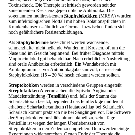
Toxinschock. Die Therapie ist kritisch geworden seit der
zunehmenden Resistenz gegen übliche
Antibiotika. Die
sogenannten multiresistenten
Staphylokokken
(MRSA) wurden
zum infektiologischen Notfall mit hohen Isolationspflichten in
Krankenhäusern – ähnlich zu Corona. Inzwischen finden sich
noch gefährlichere Resistenzbildungen.
Als
Staphylodermie
bezeichnet werden wachsende,
schmerzhafte, nicht heilende Wunden mit Krusten, oft um die
Nase und im Gesicht beginnend. Bei früher Diagnose mittels
Mupirocin lokal gut behandelbar. Nach erheblicher Ausbreitung
sind orale
Antibiotika erforderlich. Ein Wundabstrich mit
Antibiogramm ist vor Antibiotikagabe sinnvoll, da resistente
Staphylokokken (15 – 20 %) rasch erkannt werden sollten.
Streptokokken
werden in verschiedene Gruppen eingeteilt.
Streptokokken A
verursachen die typische Angina oder
Mandelentzündung (
Tonsillitis
) und, falls der Stamm das
Scharlachtoxin besitzt, begleitend das feinfleckige und leicht
erhabene Scharlachexanthem (Hautausschlag bei Scharlach).
Scharlach kommt praktisch nie bei Säuglingen vor. Die Schwere
der Streptokokkentonsillitis nimmt aktuell zu, zehn Tage
Penicillin ist wegen der langen Überlebenszeit von
Streptokokken in den Zellen zu empfehlen. Dem werden einige
Expert:innen widersprechen. Gegen Ende der Therapie die