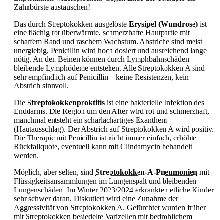
Zahnbürste austauschen!
Das durch Streptokokken ausgelöste
Erysipel
(
Wundrose
)
ist
eine flächig rot überwärmte, schmerzhafte Hautpartie mit
scharfem Rand und raschem Wachstum. Abstriche sind meist
unergiebig, Penicillin wird hoch dosiert und ausreichend lange
nötig. An den Beinen können durch Lymphbahnschäden
bleibende Lymphödeme entstehen. Alle Streptokokken A sind
sehr empfindlich auf Penicillin – keine Resistenzen, kein
Abstrich sinnvoll.
Die
Streptokokkenproktitis
ist eine bakterielle Infektion des
Enddarms. Die Region um den After wird rot und schmerzhaft,
manchmal entsteht ein scharlachartiges Exanthem
(Hautausschlag). Der Abstrich auf Streptokokken A wird positiv.
Die Therapie mit Penicillin ist nicht immer einfach, erhöhte
Rückfallquote, eventuell kann mit Clindamycin behandelt
werden.
Möglich, aber selten, sind
Streptokokken-A-Pneumonien
mit
Flüssigkeitsansammlungen im Lungenspalt und bleibenden
Lungenschäden. Im Winter 2023/2024 erkrankten etliche Kinder
sehr schwer daran. Diskutiert wird eine Zunahme der
Aggressivität von Streptokokken A. Gefürchtet wurden früher
mit Streptokokken besiedelte
Varizellen mit bedrohlichem