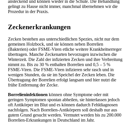
ansteckend und können wieder in die
Schule. Die Behandlung
gelingt zu Hause nicht immer, manchmal übernehmen wir die
Prozedur in der Praxis.
Zeckenerkrankungen
Zecken bestehen aus unterschiedlichen Spezies, nicht nur dem
gemeinen Holzbock, und sie können neben Borrelien
(Bakterien) oder FSME-Viren etliche weitere Krankheitserreger
übertragen. Manche Zeckenarten bevorzugen inzwischen die
Winterzeit. Die Zahl der infizierten Zecken und ihre Verbreitung
nimmt zu. Bis zu 30 % enthalten Borrelien und 0,5 – 5 %
FSME-Viren. Die FSME-Viren infizieren sehr rasch und in
wenigen Stunden, da sie im Speichel der Zecken leben. Die
Übertragung der Borrelien erfolgt langsam und hier nutzt die
frühe Entfernung der Zecke.
Borrelieninfektionen
können ohne Symptome oder mit
geringen Symptomen spontan abheilen, sie hinterlassen jedoch
oft Antikörper im Blut und es können dadurch Fehldiagnosen
nachfolgen. Nach Borrelien-Antikörpern soll deshalb nur aus
gutem Grund gesucht werden. Vermutet werden bis zu 200.000
Borrelien-Erkrankungen in Deutschland im Jahr.