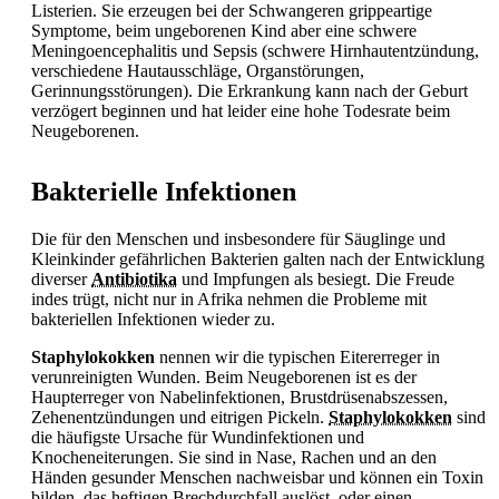
Listerien. Sie erzeugen bei der Schwangeren grippeartige
Symptome, beim ungeborenen Kind aber eine schwere
Meningoencephalitis und Sepsis (schwere Hirnhautentzündung,
verschiedene Hautausschläge, Organstörungen,
Gerinnungsstörungen). Die Erkrankung kann nach der Geburt
verzögert beginnen und hat leider eine hohe Todesrate beim
Neugeborenen.
Bakterielle Infektionen
Die für den Menschen und insbesondere für Säuglinge und
Kleinkinder gefährlichen Bakterien galten nach der Entwicklung
diverser
Antibiotika
und Impfungen als besiegt. Die Freude
indes trügt, nicht nur in Afrika nehmen die Probleme mit
bakteriellen Infektionen wieder zu.
Staphylokokken
nennen wir die typischen Eitererreger in
verunreinigten Wunden. Beim Neugeborenen ist es der
Haupterreger von Nabelinfektionen, Brustdrüsenabszessen,
Zehenentzündungen und eitrigen Pickeln.
Staphylokokken
sind
die häufigste Ursache für Wundinfektionen und
Knocheneiterungen. Sie sind in Nase, Rachen und an den
Händen gesunder Menschen nachweisbar und können ein Toxin
bilden, das heftigen Brechdurchfall auslöst, oder einen