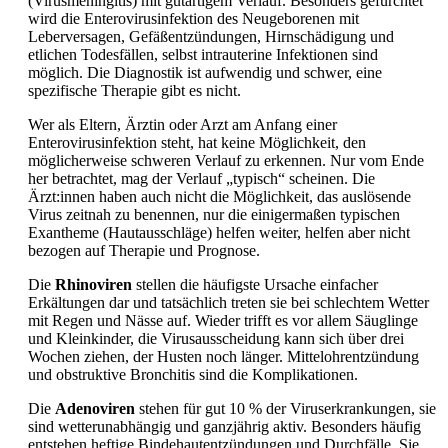
(Virusmeningitis) mit gutartigem Verlauf. Besonders gefürchtet
wird die Enterovirusinfektion des Neugeborenen mit
Leberversagen,
Gefäßentzündungen, Hirnschädigung und
etlichen Todesfällen, selbst intrauterine Infektionen sind
möglich. Die Diagnostik ist aufwendig und schwer, eine
spezifische Therapie gibt es nicht.
Wer als Eltern, Ärztin oder Arzt am Anfang einer
Enterovirusinfektion steht, hat keine Möglichkeit, den
möglicherweise schweren Verlauf zu erkennen. Nur vom Ende
her betrachtet, mag der Verlauf „typisch“ scheinen. Die
Ärzt:innen haben auch nicht die Möglichkeit, das auslösende
Virus zeitnah zu benennen, nur die einigermaßen typischen
Exantheme (Hautausschläge) helfen weiter, helfen aber nicht
bezogen auf Therapie und Prognose.
Die
Rhinoviren
stellen die häufigste Ursache einfacher
Erkältungen dar und tatsächlich treten sie bei schlechtem Wetter
mit Regen und Nässe auf. Wieder trifft es vor allem Säuglinge
und Kleinkinder, die Virusausscheidung kann sich über drei
Wochen ziehen, der Husten noch länger.
Mittelohrentzündung
und
obstruktive Bronchitis sind die Komplikationen.
Die
Adenoviren
stehen für gut 10 % der Viruserkrankungen, sie
sind wetterunabhängig und ganzjährig aktiv. Besonders häufig
entstehen heftige Bindehautentzündungen und Durchfälle. Sie