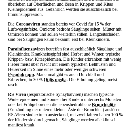
überleben auf Oberflächen und lösen in Krippen und Kitas
Kleinepidemien aus. Gefährlich werden sie ausschließlich bei
Immunsuppression.
Die
Coronaviren
standen bereits vor Covid für 15 % der
Luftwegsinfekte. Omicron bedroht Säuglinge selten. Mütter mit
Omicron können und sollen weiterhin stillen. Langzeitschäden
sind bei Säuglingen kaum bekannt, erst bei Kleinkindern.
Parainfluenzaviren
betreffen fast ausschließlich Säuglinge und
Kleinkinder. Krankheitsgipfel sind Herbst und Winter, typische
Krippen- bzw. Kitaepidemien. Die Kinder erkranken mit wenig
Fieber meist über Nacht mit einem typischen Bellhusten und
Heiserkeit im Sinne eines mehr oder weniger schweren
Pseudokrupp
. Manchmal gibt es auch
Durchfall und
Erbrechen, in 30 %
Otitis media
. Die Erholung gelingt meist
rasch.
RS-Viren
(respiratorische Synzytialviren) machen typische
Winterepidemien und können bei Kindern unter sechs Monaten
oder bei Frühgeborenen die lebensbedrohliche
Bronchiolitis
(Entzündung der unteren kleinen Äste der Bronchien) auslösen.
RS-Viren sind extrem ansteckend, mit zwei Jahren haben 100 %
der Kinder sie durchgemacht, Säuglinge werden alle klinisch
manifest krank.