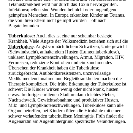
Tetanuskrankheit wird nur durch das Toxin hervorgerufen.
Infektionsquellen sind Wunden bei nicht oder ungenügend
geimpften Menschen. In Europa erkranken Kinder an
Tetanus,
die von ihren Eltern nicht geimpft wurden – oft nach
Bagatellwunden.
Tuberkulose:
Auch dies ist eine nur scheinbar besiegte
Krankheit. Viele Ängste der Volksmedizin beziehen sich auf die
Tuberkulose
: Angst vor nächtlichem Schwitzen,
Untergewicht
(Schwindsucht), anhaltendem Husten (Lungentuberkulose),
unklaren Lymphknotenschwellungen. Armut, Migration, HIV,
Fernreisen, reduzierte Kontrollen und ein zunehmendes
Übersehen der Krankheit haben die
Tuberkulose
zurückgebracht. Antibiotikaresistenzen, unzuverlässige
Medikamenteneinnahme und Begleitkrankheiten machen die
Therapie kompliziert. Die frühe Erkennung der
Tuberkulose ist
schwer: Die Kinder wirken wenig oder nicht krank, husten
etwas. Im fortgeschrittenen Stadium dann leichtes
Fieber,
Nachtschweiß, Gewichtsabnahme und produktiver Husten,
Milz- und Lymphknotenschwellungen.
Tuberkulose kann alle
Organe betreffen, bei Kindern öfters die Hirnhäute mit einer
schwer verlaufenden tuberkulösen Meningitis. Früh findet die
Augenärztin am Augenhintergrund spezifische Veränderungen.