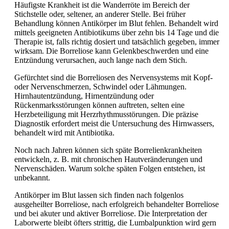
Häufigste Krankheit ist die Wanderröte im Bereich der
Stichstelle oder, seltener, an anderer Stelle. Bei früher
Behandlung können Antikörper im Blut fehlen. Behandelt wird
mittels geeigneten Antibiotikums über zehn bis 14 Tage und die
Therapie ist, falls richtig dosiert und tatsächlich gegeben, immer
wirksam. Die Borreliose kann Gelenkbeschwerden und eine
Entzündung verursachen, auch lange nach dem Stich.
Gefürchtet sind die Borreliosen des Nervensystems mit Kopf-
oder Nervenschmerzen, Schwindel oder Lähmungen.
Hirnhautentzündung, Hirnentzündung oder
Rückenmarksstörungen können auftreten, selten eine
Herzbeteiligung mit Herzrhythmusstörungen. Die präzise
Diagnostik erfordert meist die Untersuchung des Hirnwassers,
behandelt wird mit
Antibiotika.
Noch nach Jahren können sich späte Borrelienkrankheiten
entwickeln, z. B. mit chronischen Hautveränderungen und
Nervenschäden. Warum solche späten Folgen entstehen, ist
unbekannt.
Antikörper im Blut lassen sich finden nach folgenlos
ausgeheilter Borreliose, nach erfolgreich behandelter Borreliose
und bei akuter und aktiver Borreliose. Die Interpretation der
Laborwerte bleibt öfters strittig, die Lumbalpunktion wird gern