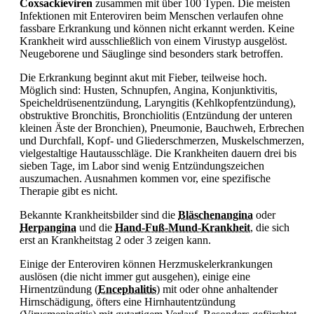
Coxsackieviren
zusammen mit über 100 Typen. Die meisten
Infektionen mit Enteroviren beim Menschen verlaufen ohne
fassbare Erkrankung und können nicht erkannt werden. Keine
Krankheit wird ausschließlich von einem Virustyp ausgelöst.
Neugeborene und Säuglinge sind besonders stark betroffen.
Die Erkrankung beginnt akut mit
Fieber, teilweise hoch.
Möglich sind: Husten, Schnupfen, Angina, Konjunktivitis,
Speicheldrüsenentzündung,
Laryngitis (Kehlkopfentzündung),
obstruktive Bronchitis,
Bronchiolitis (Entzündung der unteren
kleinen Äste der Bronchien), Pneumonie, Bauchweh,
Erbrechen
und
Durchfall, Kopf- und Gliederschmerzen, Muskelschmerzen,
vielgestaltige Hautausschläge. Die Krankheiten dauern drei bis
sieben Tage, im Labor sind wenig Entzündungszeichen
auszumachen. Ausnahmen kommen vor, eine spezifische
Therapie gibt es nicht.
Bekannte Krankheitsbilder sind die
Bläschenangina
oder
Herpangina
und die
Hand-Fuß-Mund-Krankheit
, die sich
erst an Krankheitstag 2 oder 3 zeigen kann.
Einige der Enteroviren können Herzmuskelerkrankungen
auslösen (die nicht immer gut ausgehen), einige eine
Hirnentzündung (
Encephalitis
) mit oder ohne anhaltender
Hirnschädigung, öfters eine Hirnhautentzündung