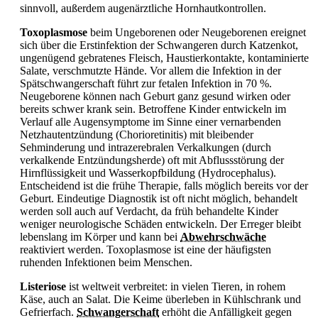
sinnvoll, außerdem augenärztliche Hornhautkontrollen.
Toxoplasmose
beim Ungeborenen oder Neugeborenen ereignet
sich über die Erstinfektion der Schwangeren durch Katzenkot,
ungenügend gebratenes Fleisch, Haustierkontakte, kontaminierte
Salate, verschmutzte Hände. Vor allem die Infektion in der
Spätschwangerschaft führt zur fetalen Infektion in 70 %.
Neugeborene können nach Geburt ganz gesund wirken oder
bereits schwer krank sein. Betroffene Kinder entwickeln im
Verlauf alle Augensymptome im Sinne einer vernarbenden
Netzhautentzündung (Chorioretinitis) mit bleibender
Sehminderung und intrazerebralen Verkalkungen (durch
verkalkende Entzündungsherde) oft mit Abflussstörung der
Hirnflüssigkeit und Wasserkopfbildung (Hydrocephalus).
Entscheidend ist die frühe Therapie, falls möglich bereits vor der
Geburt. Eindeutige Diagnostik ist oft nicht möglich, behandelt
werden soll auch auf Verdacht, da früh behandelte Kinder
weniger neurologische Schäden entwickeln. Der Erreger bleibt
lebenslang im Körper und kann bei
Abwehrschwäche
reaktiviert werden.
Toxoplasmose ist eine der häufigsten
ruhenden Infektionen beim Menschen.
Listeriose
ist weltweit verbreitet: in vielen Tieren, in rohem
Käse, auch an Salat. Die Keime überleben in Kühlschrank und
Gefrierfach.
Schwangerschaft
erhöht die Anfälligkeit gegen