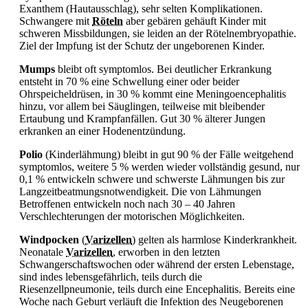
Exanthem (Hautausschlag), sehr selten Komplikationen.
Schwangere mit
Röteln
aber gebären gehäuft Kinder mit
schweren Missbildungen, sie leiden an der Rötelnembryopathie.
Ziel der Impfung ist der Schutz der ungeborenen Kinder.
Mumps
bleibt oft symptomlos. Bei deutlicher Erkrankung
entsteht in 70 % eine Schwellung einer oder beider
Ohrspeicheldrüsen, in 30 % kommt eine Meningoencephalitis
hinzu, vor allem bei Säuglingen, teilweise mit bleibender
Ertaubung und Krampfanfällen. Gut 30 % älterer Jungen
erkranken an einer Hodenentzündung.
Polio
(Kinderlähmung) bleibt in gut 90 % der Fälle weitgehend
symptomlos, weitere 5 % werden wieder vollständig gesund, nur
0,1 % entwickeln schwere und schwerste Lähmungen bis zur
Langzeitbeatmungsnotwendigkeit. Die von Lähmungen
Betroffenen entwickeln noch nach 30 – 40 Jahren
Verschlechterungen der motorischen Möglichkeiten.
Windpocken
(
Varizellen
) gelten als harmlose Kinderkrankheit.
Neonatale
Varizellen
, erworben in den letzten
Schwangerschaftswochen oder während der ersten Lebenstage,
sind indes lebensgefährlich, teils durch die
Riesenzellpneumonie, teils durch eine
Encephalitis. Bereits eine
Woche nach Geburt verläuft die Infektion des Neugeborenen