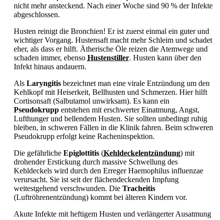
nicht mehr ansteckend. Nach einer Woche sind 90 % der Infekte
abgeschlossen.
Husten reinigt die Bronchien! Er ist zuerst einmal ein guter und
wichtiger Vorgang. Hustensaft macht mehr Schleim und schadet
eher, als dass er hilft. Ätherische Öle reizen die Atemwege und
schaden immer, ebenso
Hustenstiller
. Husten kann über den
Infekt hinaus andauern.
Als
Laryngitis
bezeichnet man eine virale Entzündung um den
Kehlkopf mit Heiserkeit, Bellhusten und Schmerzen. Hier hilft
Cortisonsaft (Salbutamol unwirksam). Es kann ein
Pseudokrupp
entstehen mit erschwerter Einatmung, Angst,
Lufthunger und bellendem Husten. Sie sollten unbedingt ruhig
bleiben, in schweren Fällen in die Klinik fahren. Beim schweren
Pseudokrupp erfolgt keine Racheninspektion.
Die gefährliche
Epiglottitis
(
Kehldeckelentzündung
) mit
drohender Erstickung durch massive Schwellung des
Kehldeckels wird durch den Erreger Haemophilus influenzae
verursacht. Sie ist seit der flächendeckenden Impfung
weitestgehend verschwunden. Die
Tracheitis
(Luftröhrenentzündung) kommt bei älteren Kindern vor.
Akute Infekte mit heftigem Husten und verlängerter Ausatmung