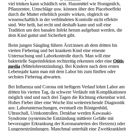
viel trinken kann schädlich sein. Hausmittel wie Honigmilch,
Pflanzentee, Umschläge usw. können über den Placeboeffekt
durch die Mutter erheblich positiv wirken, obgleich sie
wissenschaftlich in der verblindeten Kontrolle nicht effektiv
sind. Wer heilt, hat recht und deshalb kann und soll eine
Tradition um den banalen Infekt herum aufgebaut werden, die
dem Kind guttut und Sicherheit gibt.
Beim jungen Säugling führen Ärzt:innen ab dem dritten bis
vierten Fiebertag und bei krankem Kind eine erneute
Untersuchung und Laborkontrolle durch. Man will eine
bakterielle Superinfektion rechtzeitig erkennen oder eine
Otitis
media
(
Mittelohrentzündung). Bei Kindern nach dem ersten
Lebensjahr kann man mit dem Labor bis zum fünften oder
sechsten Fiebertag abwarten.
Bei Influenza und Corona mit heftigem Verlauf lohnt Labor am
dritten bis vierten Tag, da schwere Verläufe mit Komplikationen
möglich sind und nach drei Tagen die Richtung erkennbar wird.
Hohes
Fieber über eine Woche löst weiterreichende Diagnostik
aus: Laboruntersuchungen, eventuell ein Röntgenbild,
Ultraschall, Urinkontrollen. Denkbar werden Kawasaki-
Syndrome (systemische Entzündung mittlerer Gefäße mit
bevorzugter Erkrankung der Koronararterien des Herzens) oder
Lungenentzündungen. Manchmal unterhält eine Zweitkrankheit