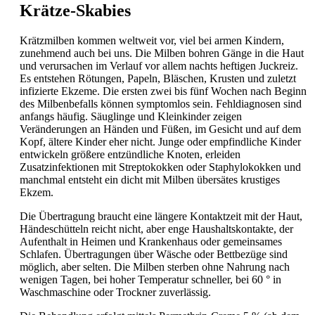
Krätze-Skabies
Krätzmilben kommen weltweit vor, viel bei armen Kindern,
zunehmend auch bei uns. Die Milben bohren Gänge in die Haut
und verursachen im Verlauf vor allem nachts heftigen Juckreiz.
Es entstehen Rötungen, Papeln, Bläschen, Krusten und zuletzt
infizierte Ekzeme. Die ersten zwei bis fünf Wochen nach Beginn
des Milbenbefalls können symptomlos sein. Fehldiagnosen sind
anfangs häufig. Säuglinge und Kleinkinder zeigen
Veränderungen an Händen und Füßen, im Gesicht und auf dem
Kopf, ältere Kinder eher nicht. Junge oder empfindliche Kinder
entwickeln größere entzündliche Knoten, erleiden
Zusatzinfektionen mit Streptokokken oder
Staphylokokken und
manchmal entsteht ein dicht mit Milben übersätes krustiges
Ekzem.
Die Übertragung braucht eine längere Kontaktzeit mit der Haut,
Händeschütteln reicht nicht, aber enge Haushaltskontakte, der
Aufenthalt in Heimen und Krankenhaus oder gemeinsames
Schlafen. Übertragungen über Wäsche oder Bettbezüge sind
möglich, aber selten. Die Milben sterben ohne Nahrung nach
wenigen Tagen, bei hoher
Temperatur schneller, bei 60 ° in
Waschmaschine oder Trockner zuverlässig.