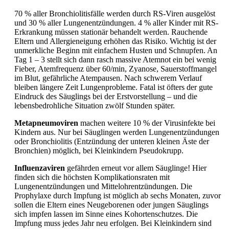
70 % aller Bronchiolitisfälle werden durch
RS-Viren ausgelöst
und 30 % aller Lungenentzündungen. 4 % aller Kinder mit RS-
Erkrankung müssen stationär behandelt werden. Rauchende
Eltern und Allergieneigung erhöhen das Risiko. Wichtig ist der
unmerkliche Beginn mit einfachem Husten und Schnupfen. An
Tag 1 – 3 stellt sich dann rasch massive Atemnot ein bei wenig
Fieber, Atemfrequenz über 60/min,
Zyanose, Sauerstoffmangel
im Blut, gefährliche
Atempausen. Nach schwerem Verlauf
bleiben längere Zeit Lungenprobleme. Fatal ist öfters der gute
Eindruck des Säuglings bei der Erstvorstellung – und die
lebensbedrohliche Situation zwölf Stunden später.
Metapneumoviren
machen weitere 10 % der Virusinfekte bei
Kindern aus. Nur bei Säuglingen werden Lungenentzündungen
oder
Bronchiolitis (Entzündung der unteren kleinen Äste der
Bronchien) möglich, bei Kleinkindern
Pseudokrupp.
Influenzaviren
gefährden erneut vor allem Säuglinge! Hier
finden sich die höchsten Komplikationsraten mit
Lungenentzündungen und Mittelohrentzündungen. Die
Prophylaxe durch Impfung ist möglich ab sechs Monaten, zuvor
sollen die Eltern eines Neugeborenen oder jungen Säuglings
sich impfen lassen im Sinne eines Kohortenschutzes. Die
Impfung muss jedes Jahr neu erfolgen. Bei Kleinkindern sind