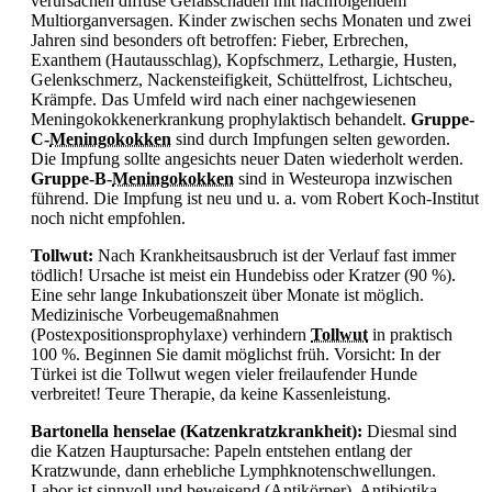
verursachen diffuse Gefäßschäden mit nachfolgendem
Multiorganversagen. Kinder zwischen sechs Monaten und zwei
Jahren sind besonders oft betroffen:
Fieber,
Erbrechen,
Exanthem (Hautausschlag), Kopfschmerz, Lethargie, Husten,
Gelenkschmerz, Nackensteifigkeit, Schüttelfrost, Lichtscheu,
Krämpfe. Das Umfeld wird nach einer nachgewiesenen
Meningokokkenerkrankung prophylaktisch behandelt.
Gruppe-
C-
Meningokokken
sind durch Impfungen selten geworden.
Die Impfung sollte angesichts neuer Daten wiederholt werden.
Gruppe-B-
Meningokokken
sind in Westeuropa inzwischen
führend. Die Impfung ist neu und u. a. vom Robert Koch-Institut
noch nicht empfohlen.
Tollwut:
Nach Krankheitsausbruch ist der Verlauf fast immer
tödlich! Ursache ist meist ein Hundebiss oder Kratzer (90 %).
Eine sehr lange Inkubationszeit über Monate ist möglich.
Medizinische Vorbeugemaßnahmen
(Postexpositionsprophylaxe) verhindern
Tollwut
in praktisch
100 %. Beginnen Sie damit möglichst früh. Vorsicht: In der
Türkei ist die
Tollwut wegen vieler freilaufender Hunde
verbreitet! Teure Therapie, da keine Kassenleistung.
Bartonella henselae (Katzenkratzkrankheit):
Diesmal sind
die Katzen Hauptursache: Papeln entstehen entlang der
Kratzwunde, dann erhebliche Lymphknotenschwellungen.
Labor ist sinnvoll und beweisend (Antikörper),
Antibiotika