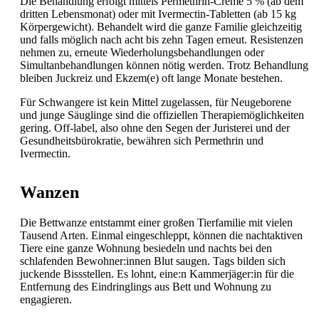
Die Behandlung erfolgt mittels Permethrin-Creme 5 % (ab dem
dritten Lebensmonat) oder mit Ivermectin-Tabletten (ab 15 kg
Körpergewicht). Behandelt wird die ganze Familie gleichzeitig
und falls möglich nach acht bis zehn Tagen erneut. Resistenzen
nehmen zu, erneute Wiederholungsbehandlungen oder
Simultanbehandlungen können nötig werden. Trotz Behandlung
bleiben Juckreiz und Ekzem(e) oft lange Monate bestehen.
Für Schwangere ist kein Mittel zugelassen, für Neugeborene
und junge Säuglinge sind die offiziellen Therapiemöglichkeiten
gering. Off-label, also ohne den Segen der Juristerei und der
Gesundheitsbürokratie, bewähren sich Permethrin und
Ivermectin.
Wanzen
Die Bettwanze entstammt einer großen Tierfamilie mit vielen
Tausend Arten. Einmal eingeschleppt, können die nachtaktiven
Tiere eine ganze Wohnung besiedeln und nachts bei den
schlafenden Bewohner:innen Blut saugen. Tags bilden sich
juckende Bissstellen. Es lohnt, eine:n Kammerjäger:in für die
Entfernung des Eindringlings aus Bett und Wohnung zu
engagieren.