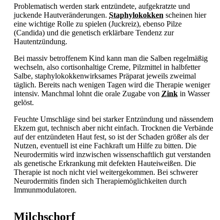
Problematisch werden stark entzündete, aufgekratzte und
juckende Hautveränderungen.
Staphylokokken
scheinen hier
eine wichtige Rolle zu spielen (Juckreiz), ebenso Pilze
(Candida) und die genetisch erklärbare Tendenz zur
Hautentzündung.
Bei massiv betroffenem Kind kann man die Salben regelmäßig
wechseln, also cortisonhaltige Creme, Pilzmittel in halbfetter
Salbe, staphylokokkenwirksames Präparat jeweils zweimal
täglich. Bereits nach wenigen Tagen wird die Therapie weniger
intensiv. Manchmal lohnt die orale Zugabe von
Zink
in Wasser
gelöst.
Feuchte Umschläge sind bei starker Entzündung und nässendem
Ekzem gut, technisch aber nicht einfach. Trocknen die Verbände
auf der entzündeten Haut fest, so ist der Schaden größer als der
Nutzen, eventuell ist eine Fachkraft um Hilfe zu bitten. Die
Neurodermitis wird inzwischen wissenschaftlich gut verstanden
als genetische Erkrankung mit defekten Hauteiweißen. Die
Therapie ist noch nicht viel weitergekommen. Bei schwerer
Neurodermitis finden sich Therapiemöglichkeiten durch
Immunmodulatoren.
Milchschorf