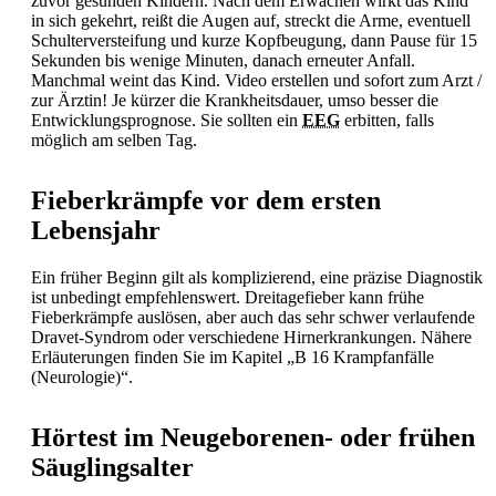
zuvor gesunden Kindern. Nach dem Erwachen wirkt das Kind
in sich gekehrt, reißt die Augen auf, streckt die Arme, eventuell
Schulterversteifung und kurze Kopfbeugung, dann Pause für 15
Sekunden bis wenige Minuten, danach erneuter
Anfall.
Manchmal weint das Kind. Video erstellen und sofort zum Arzt /
zur Ärztin! Je kürzer die Krankheitsdauer, umso besser die
Entwicklungsprognose. Sie sollten ein
EEG
erbitten, falls
möglich am selben Tag.
Fieberkrämpfe vor dem ersten
Lebensjahr
Ein früher Beginn gilt als komplizierend, eine präzise Diagnostik
ist unbedingt empfehlenswert.
Dreitagefieber kann frühe
Fieberkrämpfe auslösen, aber auch das sehr schwer verlaufende
Dravet-Syndrom oder verschiedene Hirnerkrankungen. Nähere
Erläuterungen finden Sie im Kapitel „B 16 Krampfanfälle
(Neurologie)“.
Hörtest im Neugeborenen- oder frühen
Säuglingsalter