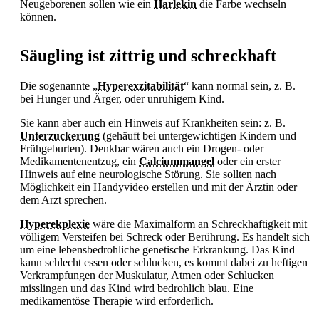
Neugeborenen sollen wie ein
Harlekin
die Farbe wechseln
können.
Säugling ist zittrig und schreckhaft
Die sogenannte „
Hyperexzitabilität
“ kann normal sein, z. B.
bei
Hunger und Ärger, oder unruhigem Kind.
Sie kann aber auch ein Hinweis auf Krankheiten sein: z. B.
Unterzuckerung
(gehäuft bei untergewichtigen Kindern und
Frühgeburten). Denkbar wären auch ein Drogen- oder
Medikamentenentzug, ein
Calciummangel
oder ein erster
Hinweis auf eine neurologische Störung. Sie sollten nach
Möglichkeit ein Handyvideo erstellen und mit der Ärztin oder
dem Arzt sprechen.
Hyperekplexie
wäre die Maximalform an Schreckhaftigkeit mit
völligem Versteifen bei Schreck oder Berührung. Es handelt sich
um eine lebensbedrohliche genetische Erkrankung. Das Kind
kann schlecht essen oder schlucken, es kommt dabei zu heftigen
Verkrampfungen der Muskulatur, Atmen oder Schlucken
misslingen und das Kind wird bedrohlich blau. Eine
medikamentöse Therapie wird erforderlich.