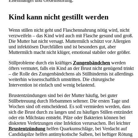
Eisenmangel und
Gedeihstörung.
Kind kann nicht gestillt werden
Wenn stillen nicht geht und Flaschennahrung nötig wird, nicht
verzweifeln – das Kind wird auch mit Flasche gesund und groß.
Die Mutter hat nicht versagt. Muttermilch schützt vor Allergien
und infektiösen Durchfällen und ist besonders gut, aber
Muttermilch macht nicht klüger, emotional stabiler oder größer.
Stillprobleme durch ein kräftiges
Zungenbändchen
werden
öfters vermutet, falls ein Kind an der Brust nicht genügend trinkt
– die Rolle des Zungenbändchens als Stillhindernis ist allerdings
weiterhin wissenschaftlich umstritten. Die chirurgische
Intervention ist einfach und wenig belastend.
Brustentzündungen sind bei der Mutter häufig, bei guter
Stillbetreuung durch Hebammen seltener. Die ersten Tage und
Wochen sind oft entscheidend. Es soll vermieden werden, dass
sich die Brust durch zu langes und zu häufiges
Stillen entzündet
oder ein Milchstau entsteht. Pilze oder Bakterien können bei
diskreten Verletzungen eine Infektion verursachen. Bei leichter
Brustentzündung
helfen Quarkumschläge, bei Verdacht auf
Candidapilze helfen antimykotische Salben, bei heftiger Rötung