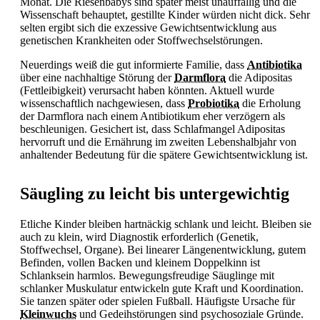
Monat. Die Riesenbabys sind später meist unauffällig und die
Wissenschaft behauptet, gestillte Kinder würden nicht dick. Sehr
selten ergibt sich die exzessive Gewichtsentwicklung aus
genetischen Krankheiten oder
Stoffwechselstörungen.
Neuerdings weiß die gut informierte Familie, dass
Antibiotika
über eine nachhaltige Störung der
Darmflora
die Adipositas
(Fettleibigkeit) verursacht haben könnten. Aktuell wurde
wissenschaftlich nachgewiesen, dass
Probiotika
die Erholung
der
Darmflora nach einem Antibiotikum eher verzögern als
beschleunigen. Gesichert ist, dass Schlafmangel Adipositas
hervorruft und die Ernährung im zweiten Lebenshalbjahr von
anhaltender Bedeutung für die spätere Gewichtsentwicklung ist.
Säugling zu leicht bis untergewichtig
Etliche Kinder bleiben hartnäckig schlank und leicht. Bleiben sie
auch zu klein, wird Diagnostik erforderlich (
Genetik,
Stoffwechsel, Organe). Bei linearer Längenentwicklung, gutem
Befinden, vollen Backen und kleinem Doppelkinn ist
Schlanksein harmlos. Bewegungsfreudige Säuglinge mit
schlanker Muskulatur entwickeln gute Kraft und Koordination.
Sie tanzen später oder spielen Fußball. Häufigste Ursache für
Kleinwuchs
und Gedeihstörungen sind psychosoziale Gründe.