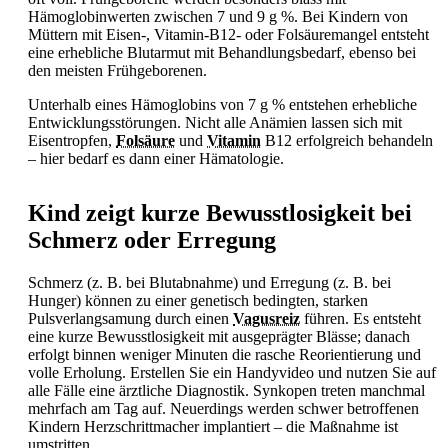
Hämoglobinwerten zwischen 7 und 9 g %. Bei Kindern von
Müttern mit Eisen-, Vitamin-B12- oder Folsäuremangel entsteht
eine erhebliche Blutarmut mit Behandlungsbedarf, ebenso bei
den meisten Frühgeborenen.
Unterhalb eines Hämoglobins von 7 g % entstehen erhebliche
Entwicklungsstörungen. Nicht alle Anämien lassen sich mit
Eisentropfen,
Folsäure
und
Vitamin
B12 erfolgreich behandeln
– hier bedarf es dann einer Hämatologie.
Kind zeigt kurze Bewusstlosigkeit bei
Schmerz oder Erregung
Schmerz (z. B. bei Blutabnahme) und Erregung (z. B. bei
Hunger) können zu einer genetisch bedingten, starken
Pulsverlangsamung durch einen
Vagusreiz
führen. Es entsteht
eine kurze
Bewusstlosigkeit mit ausgeprägter Blässe; danach
erfolgt binnen weniger Minuten die rasche Reorientierung und
volle Erholung. Erstellen Sie ein Handyvideo und nutzen Sie auf
alle Fälle eine ärztliche Diagnostik. Synkopen treten manchmal
mehrfach am Tag auf. Neuerdings werden schwer betroffenen
Kindern Herzschrittmacher implantiert – die Maßnahme ist
umstritten.