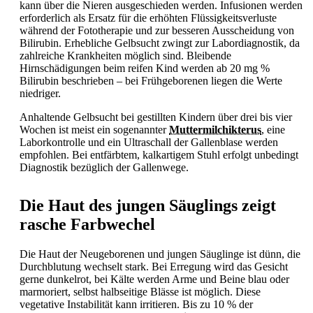
kann über die Nieren ausgeschieden werden. Infusionen werden
erforderlich als Ersatz für die erhöhten Flüssigkeitsverluste
während der Fototherapie und zur besseren Ausscheidung von
Bilirubin. Erhebliche
Gelbsucht zwingt zur Labordiagnostik, da
zahlreiche Krankheiten möglich sind. Bleibende
Hirnschädigungen beim reifen Kind werden ab 20 mg %
Bilirubin beschrieben – bei Frühgeborenen liegen die Werte
niedriger.
Anhaltende
Gelbsucht bei gestillten Kindern über drei bis vier
Wochen ist meist ein sogenannter
Muttermilchikterus
, eine
Laborkontrolle und ein Ultraschall der Gallenblase werden
empfohlen. Bei entfärbtem, kalkartigem Stuhl erfolgt unbedingt
Diagnostik bezüglich der Gallenwege.
Die Haut des jungen Säuglings zeigt
rasche Farbwechel
Die Haut der Neugeborenen und jungen Säuglinge ist dünn, die
Durchblutung wechselt stark. Bei Erregung wird das Gesicht
gerne dunkelrot, bei Kälte werden Arme und Beine blau oder
marmoriert, selbst halbseitige Blässe ist möglich. Diese
vegetative Instabilität kann irritieren. Bis zu 10 % der