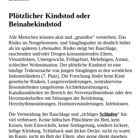
Plötzlicher Kindstod oder
Beinahekindstod
Alle Menschen können akut und „grundlos“ versterben. Das
Risiko im Neugeborenen- und Säuglingsalter ist deutlich höher
als im späteren Lebensalter. Risiko steigt bei Bauchlage,
rauchenden und/oder Drogen konsumierenden Eltern,
Virusinfekten,
Untergewicht, Frühgeburt, Mehrlingen, Armut,
schlechter Wohnsituation. Der plötzliche Kindstod ist eine
häufige Todesursache von jungen Säuglingen in den westlichen
Industrieländern (7. Platz). Die Forschung findet beim Kind
genetische Risiken, Lungenveränderungen, zentralnervöse
Besonderheiten (angeborene Architekturstörungen),
Kanalkrankheiten im Bereich der Nervenzellmembran oder den
Herzmuskelzellen mit Störungen der Reizleitung,
Herzrhythmusstörungen, Hormonveränderungen, Infektionen.
Die Vermeidung der Bauchlage und „richtiges
Schlafen
“ hat
viel verbessert. Keine hübschen Plüschtiere ins Bett, kein
Kissen, kein Einwickeln, keine Seitlagerung, sondern lockere,
luftige Kleidung, Schlafsack statt dicker Decke, nicht zu warm
im Raum, nicht im Bett der Eltern, aber gerne direkt daneben.