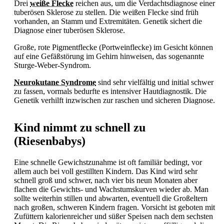
Drei
weiße Flecke
reichen aus, um die Verdachtsdiagnose einer
tuberösen Sklerose zu stellen. Die weißen Flecke sind früh
vorhanden, an Stamm und Extremitäten.
Genetik sichert die
Diagnose einer tuberösen Sklerose.
Große, rote Pigmentflecke (Portweinflecke) im Gesicht können
auf eine Gefäßstörung im Gehirn hinweisen, das sogenannte
Sturge-Weber-Syndrom.
Neurokutane Syndrome
sind sehr vielfältig und initial schwer
zu fassen, vormals bedurfte es intensiver Hautdiagnostik. Die
Genetik verhilft inzwischen zur raschen und sicheren Diagnose.
Kind nimmt zu schnell zu
(Riesenbabys)
Eine schnelle Gewichstzunahme ist oft familiär bedingt, vor
allem auch bei voll gestillten Kindern. Das Kind wird sehr
schnell groß und schwer, nach vier bis neun Monaten aber
flachen die Gewichts- und Wachstumskurven wieder ab. Man
sollte weiterhin stillen und abwarten, eventuell die Großeltern
nach großen, schweren Kindern fragen. Vorsicht ist geboten mit
Zufüttern kalorienreicher und süßer Speisen nach dem sechsten