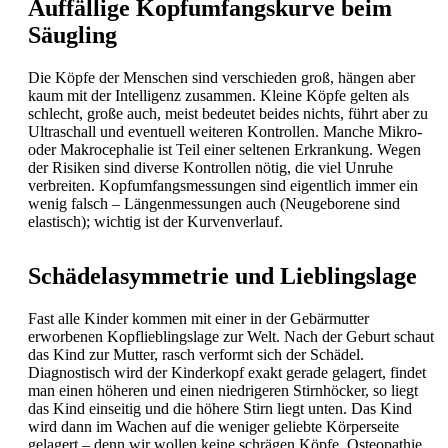
Auffällige Kopfumfangskurve beim
Säugling
Die Köpfe der Menschen sind verschieden groß, hängen aber
kaum mit der Intelligenz zusammen. Kleine Köpfe gelten als
schlecht, große auch, meist bedeutet beides nichts, führt aber zu
Ultraschall und eventuell weiteren Kontrollen. Manche Mikro-
oder Makrocephalie ist Teil einer seltenen Erkrankung. Wegen
der Risiken sind diverse Kontrollen nötig, die viel Unruhe
verbreiten. Kopfumfangsmessungen sind eigentlich immer ein
wenig falsch – Längenmessungen auch (Neugeborene sind
elastisch); wichtig ist der Kurvenverlauf.
Schädelasymmetrie und Lieblingslage
Fast alle Kinder kommen mit einer in der Gebärmutter
erworbenen Kopflieblingslage zur Welt. Nach der Geburt schaut
das Kind zur Mutter, rasch verformt sich der Schädel.
Diagnostisch wird der Kinderkopf exakt gerade gelagert, findet
man einen höheren und einen niedrigeren Stirnhöcker, so liegt
das Kind einseitig und die höhere Stirn liegt unten. Das Kind
wird dann im Wachen auf die weniger geliebte Körperseite
gelagert – denn wir wollen keine schrägen Köpfe. Osteopathie