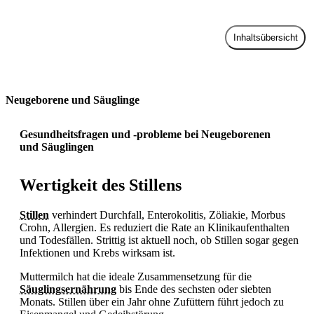
Inhaltsübersicht
Zur Praxis
Neugeborene und Säuglinge
Gesundheitsfragen und -probleme bei Neugeborenen
und Säuglingen
Wertigkeit des Stillens
Stillen
verhindert
Durchfall, Enterokolitis,
Zöliakie, Morbus
Crohn, Allergien. Es reduziert die Rate an Klinikaufenthalten
und Todesfällen. Strittig ist aktuell noch, ob
Stillen sogar gegen
Infektionen und
Krebs wirksam ist.
Muttermilch hat die ideale Zusammensetzung für die
Säuglingsernährung
bis Ende des sechsten oder siebten
Monats.
Stillen über ein Jahr ohne Zufüttern führt jedoch zu