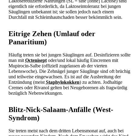
Laktosereduzierte Nahrungen (SL = sine [ohne] Lactose) sind
eigentlich nie erforderlich, da Laktoseintoleranz bei jungen
Säuglingen unbekannt ist; sie sollen jedoch nach einem
Durchfall mit Schleimhautschaden besser bekömmlich sein.
Eitrige Zehen (Umlauf oder
Panaritium)
Häufig treten sie bei jungen Säuglingen auf. Desinfizieren sollte
man mit
Octenisept
oder/und lokal häufig Eincremen mit
Mupirocin-Salbe (offiziell zugelassen ab der vierten
Lebenswoche). Die Zehnägel junger Säuglinge sind oft brüchig
und teilweise eingewachsen. Es ist auf die Ausbreitung der
Entzündung (meist
Staphylokokken
) zu achten. Jodhaltige
Cremes oder Rivanol gelten bei Neugeborenen als fragwürdig
bezüglich Nebenwirkungen.
Blitz-Nick-Salaam-Anfälle (West-
Syndrom)
Sie treten meist nach dem dritten Lebensmonat auf, auch bei