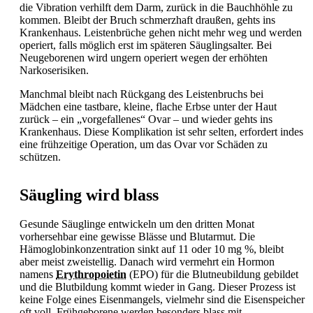
die Vibration verhilft dem Darm, zurück in die Bauchhöhle zu
kommen. Bleibt der Bruch schmerzhaft draußen, gehts ins
Krankenhaus. Leistenbrüche gehen nicht mehr weg und werden
operiert, falls möglich erst im späteren Säuglingsalter. Bei
Neugeborenen wird ungern operiert wegen der erhöhten
Narkoserisiken.
Manchmal bleibt nach Rückgang des Leistenbruchs bei
Mädchen eine tastbare, kleine, flache Erbse unter der Haut
zurück – ein „vorgefallenes“ Ovar – und wieder gehts ins
Krankenhaus. Diese Komplikation ist sehr selten, erfordert indes
eine frühzeitige Operation, um das Ovar vor Schäden zu
schützen.
Säugling wird blass
Gesunde Säuglinge entwickeln um den dritten Monat
vorhersehbar eine gewisse Blässe und Blutarmut. Die
Hämoglobinkonzentration sinkt auf 11 oder 10 mg %, bleibt
aber meist zweistellig. Danach wird vermehrt ein Hormon
namens
Erythropoietin
(EPO) für die Blutneubildung gebildet
und die Blutbildung kommt wieder in Gang. Dieser Prozess ist
keine Folge eines Eisenmangels, vielmehr sind die Eisenspeicher
oft voll. Frühgeborene werden besonders blass mit