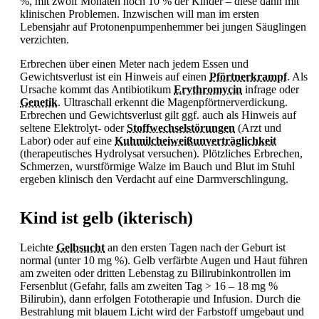
%, mit zwölf Monaten noch 10 % der Kinder – diese dann mit
klinischen Problemen. Inzwischen will man im ersten
Lebensjahr auf Protonenpumpenhemmer bei jungen Säuglingen
verzichten.
Erbrechen über einen Meter nach jedem
Essen und
Gewichtsverlust ist ein Hinweis auf einen
Pförtnerkrampf
. Als
Ursache kommt das Antibiotikum
Erythromycin
infrage oder
Genetik
. Ultraschall erkennt die Magenpförtnerverdickung.
Erbrechen und Gewichtsverlust gilt ggf. auch als Hinweis auf
seltene Elektrolyt- oder
Stoffwechselstörungen
(Arzt und
Labor) oder auf eine
Kuhmilcheiweißunverträglichkeit
(therapeutisches Hydrolysat versuchen). Plötzliches
Erbrechen,
Schmerzen, wurstförmige Walze im Bauch und
Blut im Stuhl
ergeben klinisch den Verdacht auf eine Darmverschlingung.
Kind ist gelb (ikterisch)
Leichte
Gelbsucht
an den ersten Tagen nach der Geburt ist
normal (unter 10 mg %). Gelb verfärbte Augen und Haut führen
am zweiten oder dritten Lebenstag zu Bilirubinkontrollen im
Fersenblut (Gefahr, falls am zweiten Tag > 16 – 18 mg %
Bilirubin), dann erfolgen Fototherapie und Infusion. Durch die
Bestrahlung mit blauem Licht wird der Farbstoff umgebaut und