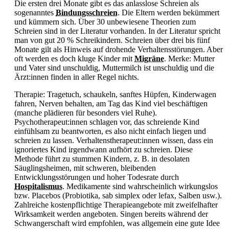
Die ersten drei Monate gibt es das anlasslose Schreien als
sogenanntes
Bindungsschreien
. Die Eltern werden bekümmert
und kümmern sich. Über 30 unbewiesene Theorien zum
Schreien sind in der Literatur vorhanden. In der Literatur spricht
man von gut 20 % Schreikindern. Schreien über drei bis fünf
Monate gilt als Hinweis auf drohende Verhaltensstörungen. Aber
oft werden es doch kluge Kinder mit
Migräne
. Merke: Mutter
und Vater sind unschuldig, Muttermilch ist unschuldig und die
Ärzt:innen finden in aller Regel nichts.
Therapie: Tragetuch, schaukeln, sanftes Hüpfen, Kinderwagen
fahren, Nerven behalten, am Tag das Kind viel beschäftigen
(manche plädieren für besonders viel Ruhe).
Psychotherapeut:innen schlagen vor, das schreiende Kind
einfühlsam zu beantworten, es also nicht einfach liegen und
schreien zu lassen. Verhaltenstherapeut:innen wissen, dass ein
ignoriertes Kind irgendwann aufhört zu schreien. Diese
Methode führt zu stummen Kindern, z. B. in desolaten
Säuglingsheimen, mit schweren, bleibenden
Entwicklungsstörungen und hoher Todesrate durch
Hospitalismus
. Medikamente sind wahrscheinlich wirkungslos
bzw. Placebos (
Probiotika, sab simplex oder lefax, Salben usw.).
Zahlreiche kostenpflichtige Therapieangebote mit zweifelhafter
Wirksamkeit werden angeboten. Singen bereits während der
Schwangerschaft wird empfohlen, was allgemein eine gute Idee