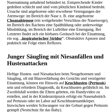
Nasenatmung anhaltend behindert ist. Entsprechende Kinder
gedeihen schlecht und sind vom plötzlichen Kindstod bedroht.
Ursache sind angeborene oder erworbene Verengungen der
Atemwege: im Bereich der Nase z. B. eine angeborene
Choanalstenose
(ein weitgehender Verschluss der Nasenwege),
im Bereich des Rachens eine Spaltbildung oder anderweitige
Missbildung, im Bereich der Luftröhre eine Einengung. Bei
Letzterer findet sich ein hörbares Geräusch bei der Einatmung,
ein sog. „
inspiratorischer
Stridor
“. Obstruktive Apnoen sind
praktisch nie Folge eines Refluxes.
Junger Säugling mit Niesanfällen und
Hustenattacken
Heftige Husten- und Niesattacken beim Neugeborenen und
Säugling, oft mit Blauverfärbung des Gesichts und verzögerter
Einatmung, können ein Hinweis auf
Keuchhusten
(
Pertussis
)
sein und erfordern Diagnostik, da
Keuchhusten gefährlich ist. Im
Zweifelsfall werden die Eltern gebeten, ein Handyvideo zu
erstellen, und in der Kinderarztpraxis erfolgt ein Nasenabstrich
auf
Pertussis oder im Labor auf Keuchhustenantikörper.
Inzwischen werden Schwangere vor der Geburt gegen
Pertussis
geimpft (Nestschutz für das Baby).