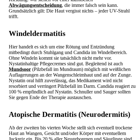
Abwägungsentscheidung
, die immer falsch sein kann.
Grundsätzlich gilt: Die Haut vergisst nichts – jeder UV-Strahl
trifft.
Windeldermatitis
Hier handelt es sich um eine Rötung und Entzündung
mitbedingt durch Stuhlgang und Candida im Windelbereich.
Ohne Windeln kommt sie tatsächlich nicht mehr vor.
Nystatinhaltige Pflegecremes sind gut. Begleitend ist auch
Mundsoor
(Pilzbefall im Mundraum) möglich mit weißlichen
Auflagerungen an der Wangenschleimhaut und auf der Zunge.
Nystatin oral hilft zuverlässig, das Medikament wird nicht
resorbiert und verringert Pilzbefall im Darm. Candida reagiert zu
100 % empfindlich auf Nystatin. Schnuller und Sauger sollten
Sie gegen Ende der Therapie austauschen.
Atopische Dermatitis (Neurodermitis)
Ab der zweiten bis vierten Woche stellt sich eventuell trockene
Haut an Wangen, Gesicht und/oder Körper mit eventuellem
Juckreiz ein. Bis 20 % aller Neugeborenen und Säuglinge sind