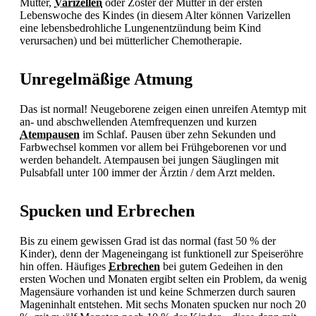
Mutter,
Varizellen
oder Zoster der Mutter in der ersten
Lebenswoche des Kindes (in diesem Alter können
Varizellen
eine lebensbedrohliche
Lungenentzündung beim Kind
verursachen) und bei mütterlicher Chemotherapie.
Unregelmäßige Atmung
Das ist normal! Neugeborene zeigen einen unreifen Atemtyp mit
an- und abschwellenden Atemfrequenzen und kurzen
Atempausen
im Schlaf. Pausen über zehn Sekunden und
Farbwechsel kommen vor allem bei Frühgeborenen vor und
werden behandelt.
Atempausen bei jungen Säuglingen mit
Pulsabfall unter 100 immer der Ärztin / dem Arzt melden.
Spucken und Erbrechen
Bis zu einem gewissen Grad ist das normal (fast 50 % der
Kinder), denn der Mageneingang ist funktionell zur Speiseröhre
hin offen. Häufiges
Erbrechen
bei gutem Gedeihen in den
ersten Wochen und Monaten ergibt selten ein Problem, da wenig
Magensäure vorhanden ist und keine Schmerzen durch sauren
Mageninhalt entstehen. Mit sechs Monaten spucken nur noch 20