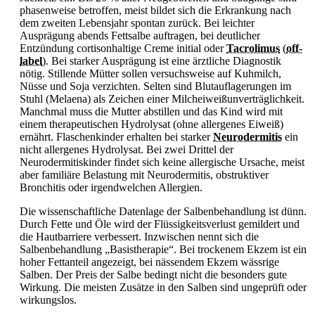
phasenweise betroffen, meist bildet sich die Erkrankung nach
dem zweiten Lebensjahr spontan zurück. Bei leichter
Ausprägung abends Fettsalbe auftragen, bei deutlicher
Entzündung cortisonhaltige Creme initial oder
Tacrolimus
(
off-
label
)
. Bei starker Ausprägung ist eine ärztliche Diagnostik
nötig. Stillende Mütter sollen versuchsweise auf Kuhmilch,
Nüsse und Soja verzichten. Selten sind Blutauflagerungen im
Stuhl (Melaena) als Zeichen einer Milcheiweißunverträglichkeit.
Manchmal muss die Mutter abstillen und das Kind wird mit
einem therapeutischen Hydrolysat (ohne allergenes Eiweiß)
ernährt. Flaschenkinder erhalten bei starker
Neurodermitis
ein
nicht allergenes Hydrolysat. Bei zwei Drittel der
Neurodermitiskinder findet sich keine allergische Ursache, meist
aber familiäre Belastung mit Neurodermitis, obstruktiver
Bronchitis oder irgendwelchen Allergien.
Die wissenschaftliche Datenlage der Salbenbehandlung ist dünn.
Durch Fette und Öle wird der Flüssigkeitsverlust gemildert und
die Hautbarriere verbessert. Inzwischen nennt sich die
Salbenbehandlung „Basistherapie“. Bei trockenem Ekzem ist ein
hoher Fettanteil angezeigt, bei nässendem Ekzem wässrige
Salben. Der Preis der Salbe bedingt nicht die besonders gute
Wirkung. Die meisten Zusätze in den Salben sind ungeprüft oder
wirkungslos.