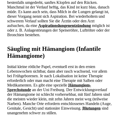
bestenfalls umgedreht, sanftes Klopfen auf den Rücken.
Manchmal ist der Verlauf heftig, das Kind ist kurz blau, danach
müde. Es kann auch sein, dass Milch in die Lungen gelangt ist,
dieser Vorgang nennt sich Aspiration. Bei wiederholtem und
schwerem Verlauf sollten Sie die Ärztin oder den Arzt
aufsuchen, da eine
Aspirationslungenentzündung
möglich ist
oder z. B. Anlagestörungen der Speiseröhre, Luftröhre oder der
Bronchien bestehen.
Säugling mit Hämangiom (Infantile
Hämangiome)
Initial kleine rötliche Papel, eventuell erst in den ersten
Lebenswochen sichtbar, dann aber rasch wachsend, vor allem
bei Frühgeborenen. Je nach Lokalisation ist keine Therapie
erforderlich oder man macht eine Therapie mit Salben oder
Medikamenten. Es gibt eine spezielle
Hämangiom-
Sprechstunde
an der Uni Freiburg. Der Entwicklungsverlauf
der Hämangiome ist schlecht vorhersehbar, mit fünf Jahren sind
die meisten wieder klein, mit zehn Jahren meist weg (teilweise
Narben). Manche Orte erfordern entschlossenes Handeln (Auge,
Genitale, Gesicht) und stationäre Einweisung.
Blutungen
sind
unangenehm schwer zu stillen.