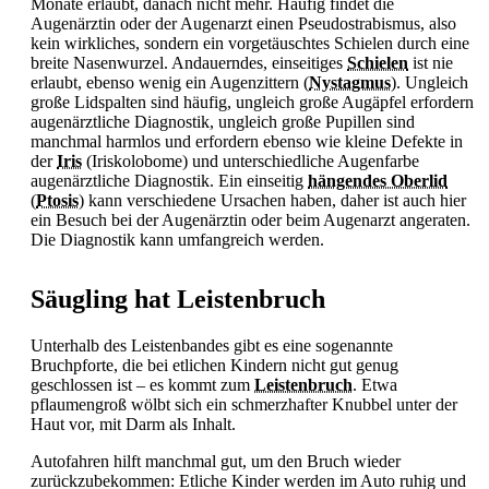
Monate erlaubt, danach nicht mehr. Häufig findet die
Augenärztin oder der Augenarzt einen Pseudostrabismus, also
kein wirkliches, sondern ein vorgetäuschtes
Schielen durch eine
breite Nasenwurzel. Andauerndes, einseitiges
Schielen
ist nie
erlaubt, ebenso wenig ein Augenzittern (
Nystagmus
). Ungleich
große Lidspalten sind häufig, ungleich große Augäpfel erfordern
augenärztliche Diagnostik, ungleich große Pupillen sind
manchmal harmlos und erfordern ebenso wie kleine Defekte in
der
Iris
(Iriskolobome) und unterschiedliche Augenfarbe
augenärztliche Diagnostik. Ein einseitig
hängendes Oberlid
(
Ptosis
) kann verschiedene Ursachen haben, daher ist auch hier
ein Besuch bei der Augenärztin oder beim Augenarzt angeraten.
Die Diagnostik kann umfangreich werden.
Säugling hat Leistenbruch
Unterhalb des Leistenbandes gibt es eine sogenannte
Bruchpforte, die bei etlichen Kindern nicht gut genug
geschlossen ist – es kommt zum
Leistenbruch
. Etwa
pflaumengroß wölbt sich ein schmerzhafter Knubbel unter der
Haut vor, mit Darm als Inhalt.
Autofahren hilft manchmal gut, um den Bruch wieder
zurückzubekommen: Etliche Kinder werden im Auto ruhig und