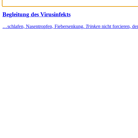
Begleitung des Virusinfekts
…schlafen, Nasentropfen, Fiebersenkung.
Trinken
nicht forcieren, d