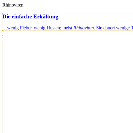
Rhinoviren
Die einfache Erkältung
…wenig Fieber, wenig Husten; meist
Rhinoviren
. Sie dauert wenige 