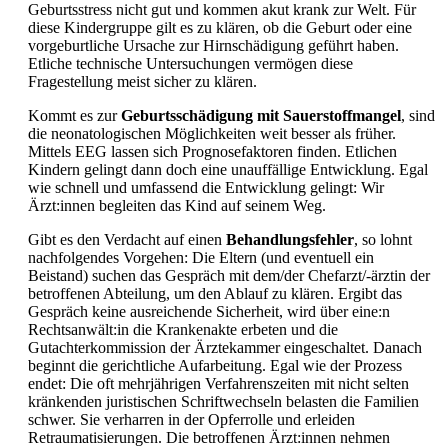
Geburtsstress nicht gut und kommen akut krank zur Welt. Für
diese Kindergruppe gilt es zu klären, ob die Geburt oder eine
vorgeburtliche Ursache zur Hirnschädigung geführt haben.
Etliche technische Untersuchungen vermögen diese
Fragestellung meist sicher zu klären.
Kommt es zur
Geburtsschädigung mit Sauerstoffmangel
, sind
die neonatologischen Möglichkeiten weit besser als früher.
Mittels
EEG lassen sich Prognosefaktoren finden. Etlichen
Kindern gelingt dann doch eine unauffällige Entwicklung. Egal
wie schnell und umfassend die Entwicklung gelingt: Wir
Ärzt:innen begleiten das Kind auf seinem Weg.
Gibt es den Verdacht auf einen
Behandlungsfehler
, so lohnt
nachfolgendes Vorgehen: Die Eltern (und eventuell ein
Beistand) suchen das Gespräch mit dem/der Chefarzt/-ärztin der
betroffenen Abteilung, um den Ablauf zu klären. Ergibt das
Gespräch keine ausreichende Sicherheit, wird über eine:n
Rechtsanwält:in die Krankenakte erbeten und die
Gutachterkommission der Ärztekammer eingeschaltet. Danach
beginnt die gerichtliche Aufarbeitung. Egal wie der Prozess
endet: Die oft mehrjährigen Verfahrenszeiten mit nicht selten
kränkenden juristischen Schriftwechseln belasten die Familien
schwer. Sie verharren in der Opferrolle und erleiden
Retraumatisierungen. Die betroffenen Ärzt:innen nehmen