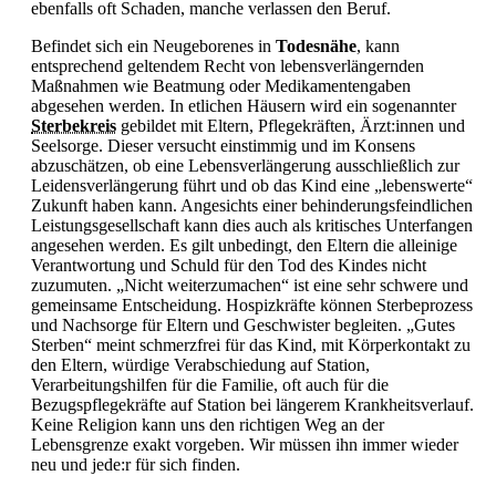
ebenfalls oft Schaden, manche verlassen den Beruf.
Befindet sich ein Neugeborenes in
Todesnähe
, kann
entsprechend geltendem Recht von lebensverlängernden
Maßnahmen wie Beatmung oder Medikamentengaben
abgesehen werden. In etlichen Häusern wird ein sogenannter
Sterbekreis
gebildet mit Eltern, Pflegekräften, Ärzt:innen und
Seelsorge. Dieser versucht einstimmig und im Konsens
abzuschätzen, ob eine Lebensverlängerung ausschließlich zur
Leidensverlängerung führt und ob das Kind eine „lebenswerte“
Zukunft haben kann. Angesichts einer behinderungsfeindlichen
Leistungsgesellschaft kann dies auch als kritisches Unterfangen
angesehen werden. Es gilt unbedingt, den Eltern die alleinige
Verantwortung und Schuld für den Tod des Kindes nicht
zuzumuten. „Nicht weiterzumachen“ ist eine sehr schwere und
gemeinsame Entscheidung. Hospizkräfte können Sterbeprozess
und Nachsorge für Eltern und Geschwister begleiten. „Gutes
Sterben“ meint schmerzfrei für das Kind, mit Körperkontakt zu
den Eltern, würdige Verabschiedung auf Station,
Verarbeitungshilfen für die Familie, oft auch für die
Bezugspflegekräfte auf Station bei längerem Krankheitsverlauf.
Keine Religion kann uns den richtigen Weg an der
Lebensgrenze exakt vorgeben. Wir müssen ihn immer wieder
neu und jede:r für sich finden.