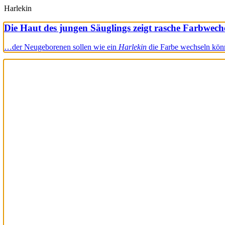
Harlekin
Die Haut des jungen Säuglings zeigt rasche Farbwech
…der Neugeborenen sollen wie ein
Harlekin
die Farbe wechseln kön