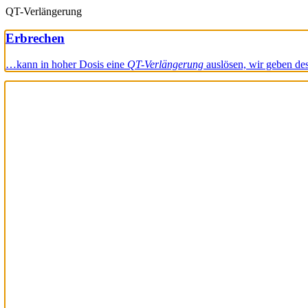
QT-Verlängerung
Erbrechen
…kann in hoher Dosis eine
QT-Verlängerung
auslösen, wir geben d