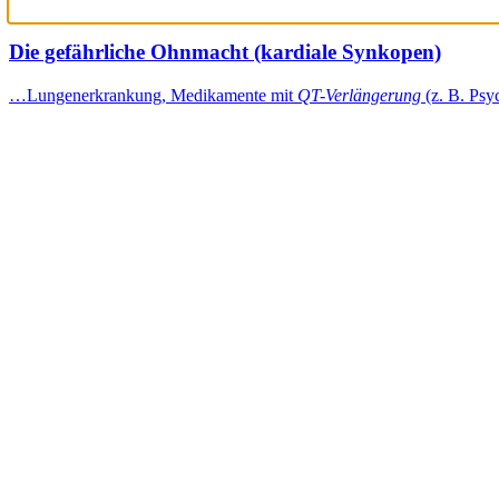
Die gefährliche Ohnmacht (kardiale Synkopen)
…Lungenerkrankung, Medikamente mit
QT-Verlängerung
(z. B. Ps