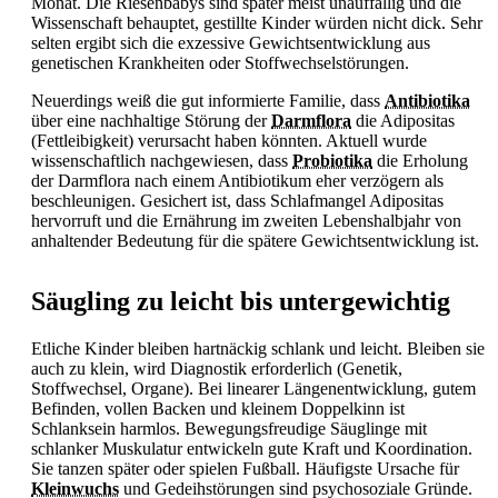
Monat. Die Riesenbabys sind später meist unauffällig und die
Wissenschaft behauptet, gestillte Kinder würden nicht dick. Sehr
selten ergibt sich die exzessive Gewichtsentwicklung aus
genetischen Krankheiten oder
Stoffwechselstörungen.
Neuerdings weiß die gut informierte Familie, dass
Antibiotika
über eine nachhaltige Störung der
Darmflora
die Adipositas
(Fettleibigkeit) verursacht haben könnten. Aktuell wurde
wissenschaftlich nachgewiesen, dass
Probiotika
die Erholung
der
Darmflora nach einem Antibiotikum eher verzögern als
beschleunigen. Gesichert ist, dass Schlafmangel Adipositas
hervorruft und die Ernährung im zweiten Lebenshalbjahr von
anhaltender Bedeutung für die spätere Gewichtsentwicklung ist.
Säugling zu leicht bis untergewichtig
Etliche Kinder bleiben hartnäckig schlank und leicht. Bleiben sie
auch zu klein, wird Diagnostik erforderlich (
Genetik,
Stoffwechsel, Organe). Bei linearer Längenentwicklung, gutem
Befinden, vollen Backen und kleinem Doppelkinn ist
Schlanksein harmlos. Bewegungsfreudige Säuglinge mit
schlanker Muskulatur entwickeln gute Kraft und Koordination.
Sie tanzen später oder spielen Fußball. Häufigste Ursache für
Kleinwuchs
und Gedeihstörungen sind psychosoziale Gründe.