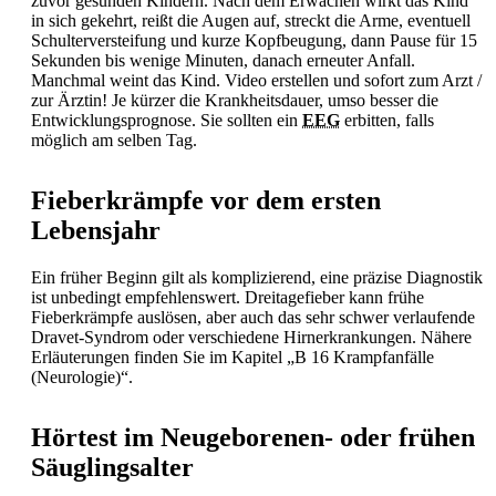
zuvor gesunden Kindern. Nach dem Erwachen wirkt das Kind
in sich gekehrt, reißt die Augen auf, streckt die Arme, eventuell
Schulterversteifung und kurze Kopfbeugung, dann Pause für 15
Sekunden bis wenige Minuten, danach erneuter
Anfall.
Manchmal weint das Kind. Video erstellen und sofort zum Arzt /
zur Ärztin! Je kürzer die Krankheitsdauer, umso besser die
Entwicklungsprognose. Sie sollten ein
EEG
erbitten, falls
möglich am selben Tag.
Fieberkrämpfe vor dem ersten
Lebensjahr
Ein früher Beginn gilt als komplizierend, eine präzise Diagnostik
ist unbedingt empfehlenswert.
Dreitagefieber kann frühe
Fieberkrämpfe auslösen, aber auch das sehr schwer verlaufende
Dravet-Syndrom oder verschiedene Hirnerkrankungen. Nähere
Erläuterungen finden Sie im Kapitel „B 16 Krampfanfälle
(Neurologie)“.
Hörtest im Neugeborenen- oder frühen
Säuglingsalter