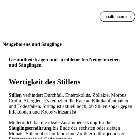
Inhaltsübersicht
Zur Praxis
Neugeborene und Säuglinge
Gesundheitsfragen und -probleme bei Neugeborenen
und Säuglingen
Wertigkeit des Stillens
Stillen
verhindert
Durchfall, Enterokolitis,
Zöliakie, Morbus
Crohn, Allergien. Es reduziert die Rate an Klinikaufenthalten
und Todesfällen. Strittig ist aktuell noch, ob
Stillen sogar gegen
Infektionen und
Krebs wirksam ist.
Muttermilch hat die ideale Zusammensetzung für die
Säuglingsernährung
bis Ende des sechsten oder siebten
Monats.
Stillen über ein Jahr ohne Zufüttern führt jedoch zu