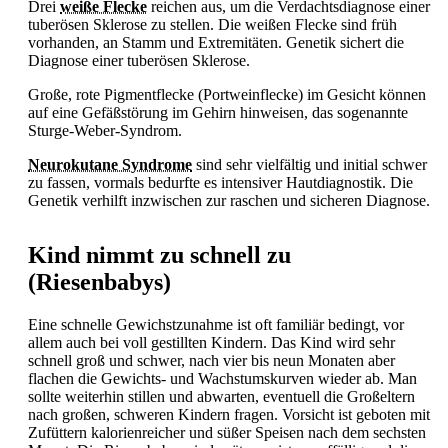
Drei
weiße Flecke
reichen aus, um die Verdachtsdiagnose einer
tuberösen Sklerose zu stellen. Die weißen Flecke sind früh
vorhanden, an Stamm und Extremitäten.
Genetik sichert die
Diagnose einer tuberösen Sklerose.
Große, rote Pigmentflecke (Portweinflecke) im Gesicht können
auf eine Gefäßstörung im Gehirn hinweisen, das sogenannte
Sturge-Weber-Syndrom.
Neurokutane Syndrome
sind sehr vielfältig und initial schwer
zu fassen, vormals bedurfte es intensiver Hautdiagnostik. Die
Genetik verhilft inzwischen zur raschen und sicheren Diagnose.
Kind nimmt zu schnell zu
(Riesenbabys)
Eine schnelle Gewichstzunahme ist oft familiär bedingt, vor
allem auch bei voll gestillten Kindern. Das Kind wird sehr
schnell groß und schwer, nach vier bis neun Monaten aber
flachen die Gewichts- und Wachstumskurven wieder ab. Man
sollte weiterhin stillen und abwarten, eventuell die Großeltern
nach großen, schweren Kindern fragen. Vorsicht ist geboten mit
Zufüttern kalorienreicher und süßer Speisen nach dem sechsten