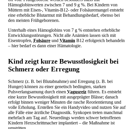
Hämoglobinwerten zwischen 7 und 9 g %. Bei Kindern von
Müttern mit Eisen-, Vitamin-B12- oder Folsäuremangel entsteht
eine erhebliche Blutarmut mit Behandlungsbedarf, ebenso bei
den meisten Frühgeborenen.
Unterhalb eines Hämoglobins von 7 g % entstehen erhebliche
Entwicklungsstörungen. Nicht alle Anämien lassen sich mit
Eisentropfen,
Folsäure
und
Vitamin
B12 erfolgreich behandeln
– hier bedarf es dann einer Hämatologie.
Kind zeigt kurze Bewusstlosigkeit bei
Schmerz oder Erregung
Schmerz (z. B. bei Blutabnahme) und Erregung (z. B. bei
Hunger) können zu einer genetisch bedingten, starken
Pulsverlangsamung durch einen
Vagusreiz
führen. Es entsteht
eine kurze
Bewusstlosigkeit mit ausgeprägter Blässe; danach
erfolgt binnen weniger Minuten die rasche Reorientierung und
volle Erholung. Erstellen Sie ein Handyvideo und nutzen Sie auf
alle Fälle eine ärztliche Diagnostik. Synkopen treten manchmal
mehrfach am Tag auf. Neuerdings werden schwer betroffenen
Kindern Herzschrittmacher implantiert – die Maßnahme ist
umstritten.