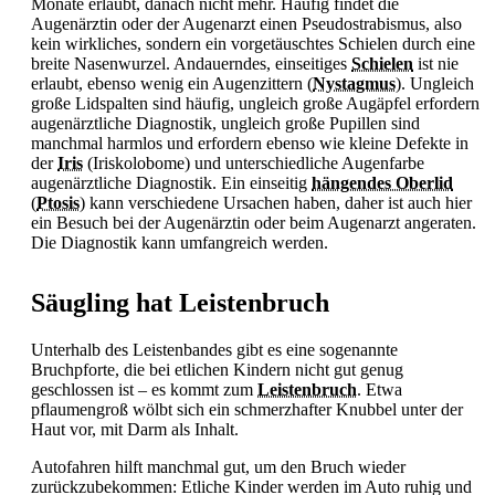
Monate erlaubt, danach nicht mehr. Häufig findet die
Augenärztin oder der Augenarzt einen Pseudostrabismus, also
kein wirkliches, sondern ein vorgetäuschtes
Schielen durch eine
breite Nasenwurzel. Andauerndes, einseitiges
Schielen
ist nie
erlaubt, ebenso wenig ein Augenzittern (
Nystagmus
). Ungleich
große Lidspalten sind häufig, ungleich große Augäpfel erfordern
augenärztliche Diagnostik, ungleich große Pupillen sind
manchmal harmlos und erfordern ebenso wie kleine Defekte in
der
Iris
(Iriskolobome) und unterschiedliche Augenfarbe
augenärztliche Diagnostik. Ein einseitig
hängendes Oberlid
(
Ptosis
) kann verschiedene Ursachen haben, daher ist auch hier
ein Besuch bei der Augenärztin oder beim Augenarzt angeraten.
Die Diagnostik kann umfangreich werden.
Säugling hat Leistenbruch
Unterhalb des Leistenbandes gibt es eine sogenannte
Bruchpforte, die bei etlichen Kindern nicht gut genug
geschlossen ist – es kommt zum
Leistenbruch
. Etwa
pflaumengroß wölbt sich ein schmerzhafter Knubbel unter der
Haut vor, mit Darm als Inhalt.
Autofahren hilft manchmal gut, um den Bruch wieder
zurückzubekommen: Etliche Kinder werden im Auto ruhig und