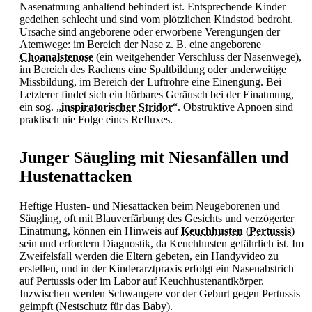
Nasenatmung anhaltend behindert ist. Entsprechende Kinder
gedeihen schlecht und sind vom plötzlichen Kindstod bedroht.
Ursache sind angeborene oder erworbene Verengungen der
Atemwege: im Bereich der Nase z. B. eine angeborene
Choanalstenose
(ein weitgehender Verschluss der Nasenwege),
im Bereich des Rachens eine Spaltbildung oder anderweitige
Missbildung, im Bereich der Luftröhre eine Einengung. Bei
Letzterer findet sich ein hörbares Geräusch bei der Einatmung,
ein sog. „
inspiratorischer
Stridor
“. Obstruktive Apnoen sind
praktisch nie Folge eines Refluxes.
Junger Säugling mit Niesanfällen und
Hustenattacken
Heftige Husten- und Niesattacken beim Neugeborenen und
Säugling, oft mit Blauverfärbung des Gesichts und verzögerter
Einatmung, können ein Hinweis auf
Keuchhusten
(
Pertussis
)
sein und erfordern Diagnostik, da
Keuchhusten gefährlich ist. Im
Zweifelsfall werden die Eltern gebeten, ein Handyvideo zu
erstellen, und in der Kinderarztpraxis erfolgt ein Nasenabstrich
auf
Pertussis oder im Labor auf Keuchhustenantikörper.
Inzwischen werden Schwangere vor der Geburt gegen
Pertussis
geimpft (Nestschutz für das Baby).