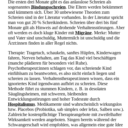
Die ersten drei Monate gibt es das anlasslose Schreien als
sogenanntes
Bindungsschreien
. Die Eltern werden bekümmert
und kümmern sich. Über 30 unbewiesene Theorien zum
Schreien sind in der Literatur vorhanden. In der Literatur spricht
man von gut 20 % Schreikindern. Schreien über drei bis fünf
Monate gilt als Hinweis auf drohende Verhaltensstörungen. Aber
oft werden es doch kluge Kinder mit
Migräne
. Merke: Mutter
und Vater sind unschuldig, Muttermilch ist unschuldig und die
Ärzt:innen finden in aller Regel nichts.
Therapie: Tragetuch, schaukeln, sanftes Hüpfen, Kinderwagen
fahren, Nerven behalten, am Tag das Kind viel beschäftigen
(manche plädieren für besonders viel Ruhe).
Psychotherapeut:innen schlagen vor, das schreiende Kind
einfühlsam zu beantworten, es also nicht einfach liegen und
schreien zu lassen. Verhaltenstherapeut:innen wissen, dass ein
ignoriertes Kind irgendwann aufhört zu schreien. Diese
Methode führt zu stummen Kindern, z. B. in desolaten
Säuglingsheimen, mit schweren, bleibenden
Entwicklungsstörungen und hoher Todesrate durch
Hospitalismus
. Medikamente sind wahrscheinlich wirkungslos
bzw. Placebos (
Probiotika, sab simplex oder lefax, Salben usw.).
Zahlreiche kostenpflichtige Therapieangebote mit zweifelhafter
Wirksamkeit werden angeboten. Singen bereits während der
Schwangerschaft wird empfohlen, was allgemein eine gute Idee