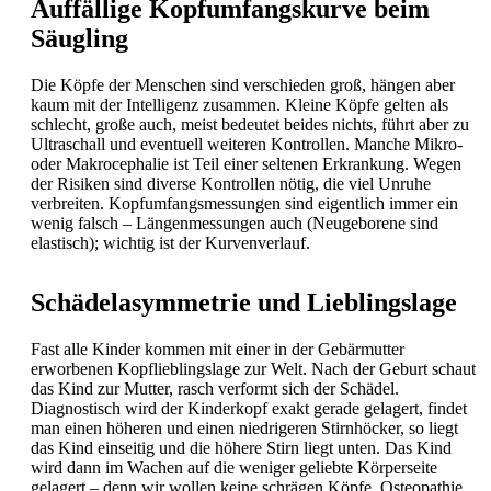
Auffällige Kopfumfangskurve beim
Säugling
Die Köpfe der Menschen sind verschieden groß, hängen aber
kaum mit der Intelligenz zusammen. Kleine Köpfe gelten als
schlecht, große auch, meist bedeutet beides nichts, führt aber zu
Ultraschall und eventuell weiteren Kontrollen. Manche Mikro-
oder Makrocephalie ist Teil einer seltenen Erkrankung. Wegen
der Risiken sind diverse Kontrollen nötig, die viel Unruhe
verbreiten. Kopfumfangsmessungen sind eigentlich immer ein
wenig falsch – Längenmessungen auch (Neugeborene sind
elastisch); wichtig ist der Kurvenverlauf.
Schädelasymmetrie und Lieblingslage
Fast alle Kinder kommen mit einer in der Gebärmutter
erworbenen Kopflieblingslage zur Welt. Nach der Geburt schaut
das Kind zur Mutter, rasch verformt sich der Schädel.
Diagnostisch wird der Kinderkopf exakt gerade gelagert, findet
man einen höheren und einen niedrigeren Stirnhöcker, so liegt
das Kind einseitig und die höhere Stirn liegt unten. Das Kind
wird dann im Wachen auf die weniger geliebte Körperseite
gelagert – denn wir wollen keine schrägen Köpfe. Osteopathie