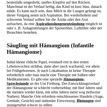
bestenfalls umgedreht, sanftes Klopfen auf den Rücken.
Manchmal ist der Verlauf heftig, das Kind ist kurz blau, danach
müde. Es kann auch sein, dass Milch in die Lungen gelangt ist,
dieser Vorgang nennt sich Aspiration. Bei wiederholtem und
schwerem Verlauf sollten Sie die Ärztin oder den Arzt
aufsuchen, da eine
Aspirationslungenentzündung
möglich ist
oder z. B. Anlagestörungen der Speiseröhre, Luftröhre oder der
Bronchien bestehen.
Säugling mit Hämangiom (Infantile
Hämangiome)
Initial kleine rötliche Papel, eventuell erst in den ersten
Lebenswochen sichtbar, dann aber rasch wachsend, vor allem
bei Frühgeborenen. Je nach Lokalisation ist keine Therapie
erforderlich oder man macht eine Therapie mit Salben oder
Medikamenten. Es gibt eine spezielle
Hämangiom-
Sprechstunde
an der Uni Freiburg. Der Entwicklungsverlauf
der Hämangiome ist schlecht vorhersehbar, mit fünf Jahren sind
die meisten wieder klein, mit zehn Jahren meist weg (teilweise
Narben). Manche Orte erfordern entschlossenes Handeln (Auge,
Genitale, Gesicht) und stationäre Einweisung.
Blutungen
sind
unangenehm schwer zu stillen.