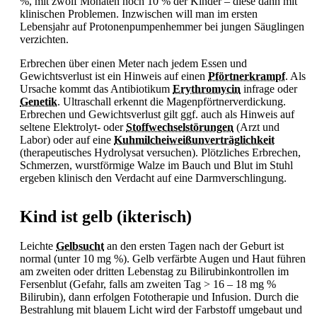
%, mit zwölf Monaten noch 10 % der Kinder – diese dann mit
klinischen Problemen. Inzwischen will man im ersten
Lebensjahr auf Protonenpumpenhemmer bei jungen Säuglingen
verzichten.
Erbrechen über einen Meter nach jedem
Essen und
Gewichtsverlust ist ein Hinweis auf einen
Pförtnerkrampf
. Als
Ursache kommt das Antibiotikum
Erythromycin
infrage oder
Genetik
. Ultraschall erkennt die Magenpförtnerverdickung.
Erbrechen und Gewichtsverlust gilt ggf. auch als Hinweis auf
seltene Elektrolyt- oder
Stoffwechselstörungen
(Arzt und
Labor) oder auf eine
Kuhmilcheiweißunverträglichkeit
(therapeutisches Hydrolysat versuchen). Plötzliches
Erbrechen,
Schmerzen, wurstförmige Walze im Bauch und
Blut im Stuhl
ergeben klinisch den Verdacht auf eine Darmverschlingung.
Kind ist gelb (ikterisch)
Leichte
Gelbsucht
an den ersten Tagen nach der Geburt ist
normal (unter 10 mg %). Gelb verfärbte Augen und Haut führen
am zweiten oder dritten Lebenstag zu Bilirubinkontrollen im
Fersenblut (Gefahr, falls am zweiten Tag > 16 – 18 mg %
Bilirubin), dann erfolgen Fototherapie und Infusion. Durch die
Bestrahlung mit blauem Licht wird der Farbstoff umgebaut und