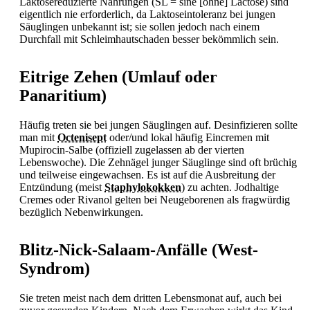
Laktosereduzierte Nahrungen (SL = sine [ohne] Lactose) sind
eigentlich nie erforderlich, da Laktoseintoleranz bei jungen
Säuglingen unbekannt ist; sie sollen jedoch nach einem
Durchfall mit Schleimhautschaden besser bekömmlich sein.
Eitrige Zehen (Umlauf oder
Panaritium)
Häufig treten sie bei jungen Säuglingen auf. Desinfizieren sollte
man mit
Octenisept
oder/und lokal häufig Eincremen mit
Mupirocin-Salbe (offiziell zugelassen ab der vierten
Lebenswoche). Die Zehnägel junger Säuglinge sind oft brüchig
und teilweise eingewachsen. Es ist auf die Ausbreitung der
Entzündung (meist
Staphylokokken
) zu achten. Jodhaltige
Cremes oder Rivanol gelten bei Neugeborenen als fragwürdig
bezüglich Nebenwirkungen.
Blitz-Nick-Salaam-Anfälle (West-
Syndrom)
Sie treten meist nach dem dritten Lebensmonat auf, auch bei