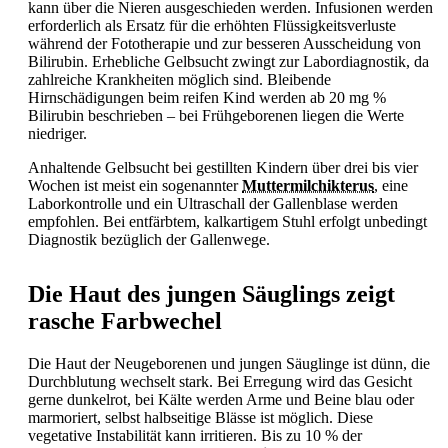
kann über die Nieren ausgeschieden werden. Infusionen werden
erforderlich als Ersatz für die erhöhten Flüssigkeitsverluste
während der Fototherapie und zur besseren Ausscheidung von
Bilirubin. Erhebliche
Gelbsucht zwingt zur Labordiagnostik, da
zahlreiche Krankheiten möglich sind. Bleibende
Hirnschädigungen beim reifen Kind werden ab 20 mg %
Bilirubin beschrieben – bei Frühgeborenen liegen die Werte
niedriger.
Anhaltende
Gelbsucht bei gestillten Kindern über drei bis vier
Wochen ist meist ein sogenannter
Muttermilchikterus
, eine
Laborkontrolle und ein Ultraschall der Gallenblase werden
empfohlen. Bei entfärbtem, kalkartigem Stuhl erfolgt unbedingt
Diagnostik bezüglich der Gallenwege.
Die Haut des jungen Säuglings zeigt
rasche Farbwechel
Die Haut der Neugeborenen und jungen Säuglinge ist dünn, die
Durchblutung wechselt stark. Bei Erregung wird das Gesicht
gerne dunkelrot, bei Kälte werden Arme und Beine blau oder
marmoriert, selbst halbseitige Blässe ist möglich. Diese
vegetative Instabilität kann irritieren. Bis zu 10 % der