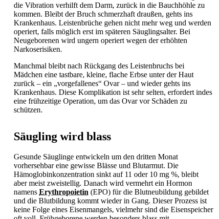
die Vibration verhilft dem Darm, zurück in die Bauchhöhle zu
kommen. Bleibt der Bruch schmerzhaft draußen, gehts ins
Krankenhaus. Leistenbrüche gehen nicht mehr weg und werden
operiert, falls möglich erst im späteren Säuglingsalter. Bei
Neugeborenen wird ungern operiert wegen der erhöhten
Narkoserisiken.
Manchmal bleibt nach Rückgang des Leistenbruchs bei
Mädchen eine tastbare, kleine, flache Erbse unter der Haut
zurück – ein „vorgefallenes“ Ovar – und wieder gehts ins
Krankenhaus. Diese Komplikation ist sehr selten, erfordert indes
eine frühzeitige Operation, um das Ovar vor Schäden zu
schützen.
Säugling wird blass
Gesunde Säuglinge entwickeln um den dritten Monat
vorhersehbar eine gewisse Blässe und Blutarmut. Die
Hämoglobinkonzentration sinkt auf 11 oder 10 mg %, bleibt
aber meist zweistellig. Danach wird vermehrt ein Hormon
namens
Erythropoietin
(EPO) für die Blutneubildung gebildet
und die Blutbildung kommt wieder in Gang. Dieser Prozess ist
keine Folge eines Eisenmangels, vielmehr sind die Eisenspeicher
oft voll. Frühgeborene werden besonders blass mit