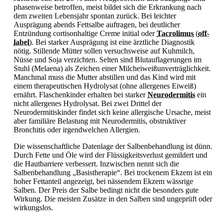
phasenweise betroffen, meist bildet sich die Erkrankung nach
dem zweiten Lebensjahr spontan zurück. Bei leichter
Ausprägung abends Fettsalbe auftragen, bei deutlicher
Entzündung cortisonhaltige Creme initial oder
Tacrolimus
(
off-
label
)
. Bei starker Ausprägung ist eine ärztliche Diagnostik
nötig. Stillende Mütter sollen versuchsweise auf Kuhmilch,
Nüsse und Soja verzichten. Selten sind Blutauflagerungen im
Stuhl (Melaena) als Zeichen einer Milcheiweißunverträglichkeit.
Manchmal muss die Mutter abstillen und das Kind wird mit
einem therapeutischen Hydrolysat (ohne allergenes Eiweiß)
ernährt. Flaschenkinder erhalten bei starker
Neurodermitis
ein
nicht allergenes Hydrolysat. Bei zwei Drittel der
Neurodermitiskinder findet sich keine allergische Ursache, meist
aber familiäre Belastung mit Neurodermitis, obstruktiver
Bronchitis oder irgendwelchen Allergien.
Die wissenschaftliche Datenlage der Salbenbehandlung ist dünn.
Durch Fette und Öle wird der Flüssigkeitsverlust gemildert und
die Hautbarriere verbessert. Inzwischen nennt sich die
Salbenbehandlung „Basistherapie“. Bei trockenem Ekzem ist ein
hoher Fettanteil angezeigt, bei nässendem Ekzem wässrige
Salben. Der Preis der Salbe bedingt nicht die besonders gute
Wirkung. Die meisten Zusätze in den Salben sind ungeprüft oder
wirkungslos.