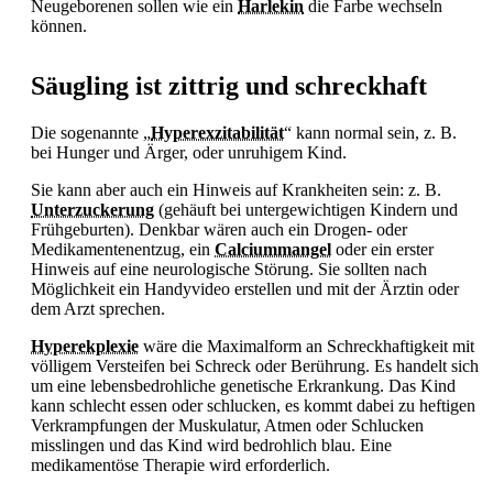
Neugeborenen sollen wie ein
Harlekin
die Farbe wechseln
können.
Säugling ist zittrig und schreckhaft
Die sogenannte „
Hyperexzitabilität
“ kann normal sein, z. B.
bei
Hunger und Ärger, oder unruhigem Kind.
Sie kann aber auch ein Hinweis auf Krankheiten sein: z. B.
Unterzuckerung
(gehäuft bei untergewichtigen Kindern und
Frühgeburten). Denkbar wären auch ein Drogen- oder
Medikamentenentzug, ein
Calciummangel
oder ein erster
Hinweis auf eine neurologische Störung. Sie sollten nach
Möglichkeit ein Handyvideo erstellen und mit der Ärztin oder
dem Arzt sprechen.
Hyperekplexie
wäre die Maximalform an Schreckhaftigkeit mit
völligem Versteifen bei Schreck oder Berührung. Es handelt sich
um eine lebensbedrohliche genetische Erkrankung. Das Kind
kann schlecht essen oder schlucken, es kommt dabei zu heftigen
Verkrampfungen der Muskulatur, Atmen oder Schlucken
misslingen und das Kind wird bedrohlich blau. Eine
medikamentöse Therapie wird erforderlich.