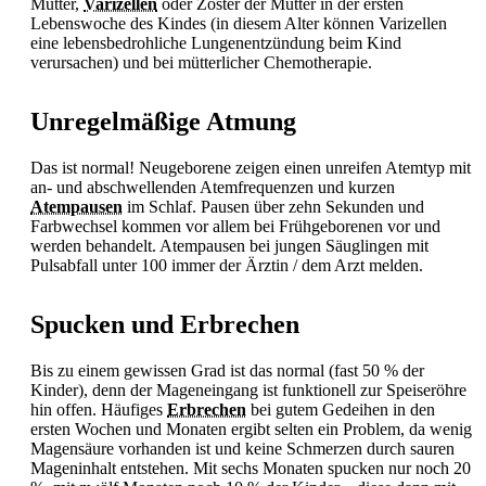
Mutter,
Varizellen
oder Zoster der Mutter in der ersten
Lebenswoche des Kindes (in diesem Alter können
Varizellen
eine lebensbedrohliche
Lungenentzündung beim Kind
verursachen) und bei mütterlicher Chemotherapie.
Unregelmäßige Atmung
Das ist normal! Neugeborene zeigen einen unreifen Atemtyp mit
an- und abschwellenden Atemfrequenzen und kurzen
Atempausen
im Schlaf. Pausen über zehn Sekunden und
Farbwechsel kommen vor allem bei Frühgeborenen vor und
werden behandelt.
Atempausen bei jungen Säuglingen mit
Pulsabfall unter 100 immer der Ärztin / dem Arzt melden.
Spucken und Erbrechen
Bis zu einem gewissen Grad ist das normal (fast 50 % der
Kinder), denn der Mageneingang ist funktionell zur Speiseröhre
hin offen. Häufiges
Erbrechen
bei gutem Gedeihen in den
ersten Wochen und Monaten ergibt selten ein Problem, da wenig
Magensäure vorhanden ist und keine Schmerzen durch sauren
Mageninhalt entstehen. Mit sechs Monaten spucken nur noch 20