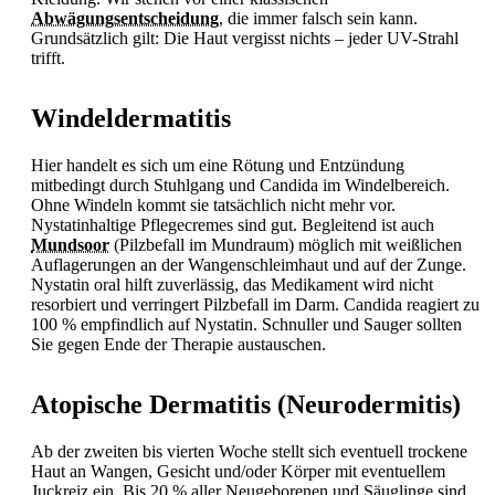
Abwägungsentscheidung
, die immer falsch sein kann.
Grundsätzlich gilt: Die Haut vergisst nichts – jeder UV-Strahl
trifft.
Windeldermatitis
Hier handelt es sich um eine Rötung und Entzündung
mitbedingt durch Stuhlgang und Candida im Windelbereich.
Ohne Windeln kommt sie tatsächlich nicht mehr vor.
Nystatinhaltige Pflegecremes sind gut. Begleitend ist auch
Mundsoor
(Pilzbefall im Mundraum) möglich mit weißlichen
Auflagerungen an der Wangenschleimhaut und auf der Zunge.
Nystatin oral hilft zuverlässig, das Medikament wird nicht
resorbiert und verringert Pilzbefall im Darm. Candida reagiert zu
100 % empfindlich auf Nystatin. Schnuller und Sauger sollten
Sie gegen Ende der Therapie austauschen.
Atopische Dermatitis (Neurodermitis)
Ab der zweiten bis vierten Woche stellt sich eventuell trockene
Haut an Wangen, Gesicht und/oder Körper mit eventuellem
Juckreiz ein. Bis 20 % aller Neugeborenen und Säuglinge sind