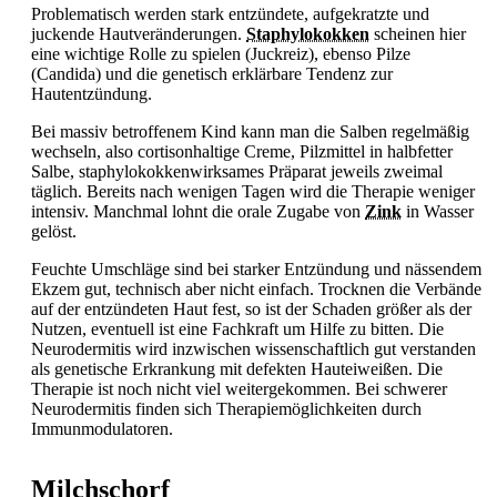
Problematisch werden stark entzündete, aufgekratzte und
juckende Hautveränderungen.
Staphylokokken
scheinen hier
eine wichtige Rolle zu spielen (Juckreiz), ebenso Pilze
(Candida) und die genetisch erklärbare Tendenz zur
Hautentzündung.
Bei massiv betroffenem Kind kann man die Salben regelmäßig
wechseln, also cortisonhaltige Creme, Pilzmittel in halbfetter
Salbe, staphylokokkenwirksames Präparat jeweils zweimal
täglich. Bereits nach wenigen Tagen wird die Therapie weniger
intensiv. Manchmal lohnt die orale Zugabe von
Zink
in Wasser
gelöst.
Feuchte Umschläge sind bei starker Entzündung und nässendem
Ekzem gut, technisch aber nicht einfach. Trocknen die Verbände
auf der entzündeten Haut fest, so ist der Schaden größer als der
Nutzen, eventuell ist eine Fachkraft um Hilfe zu bitten. Die
Neurodermitis wird inzwischen wissenschaftlich gut verstanden
als genetische Erkrankung mit defekten Hauteiweißen. Die
Therapie ist noch nicht viel weitergekommen. Bei schwerer
Neurodermitis finden sich Therapiemöglichkeiten durch
Immunmodulatoren.
Milchschorf