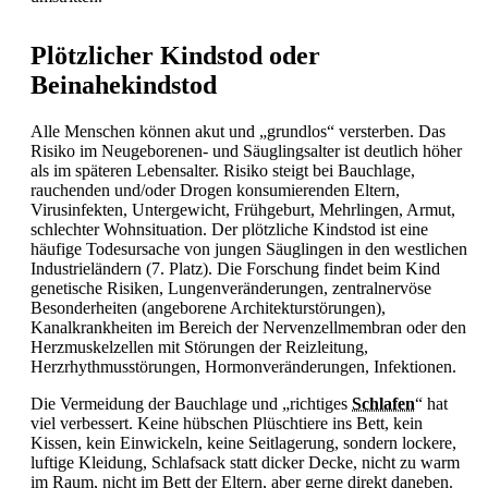
Plötzlicher Kindstod oder
Beinahekindstod
Alle Menschen können akut und „grundlos“ versterben. Das
Risiko im Neugeborenen- und Säuglingsalter ist deutlich höher
als im späteren Lebensalter. Risiko steigt bei Bauchlage,
rauchenden und/oder Drogen konsumierenden Eltern,
Virusinfekten,
Untergewicht, Frühgeburt, Mehrlingen, Armut,
schlechter Wohnsituation. Der plötzliche Kindstod ist eine
häufige Todesursache von jungen Säuglingen in den westlichen
Industrieländern (7. Platz). Die Forschung findet beim Kind
genetische Risiken, Lungenveränderungen, zentralnervöse
Besonderheiten (angeborene Architekturstörungen),
Kanalkrankheiten im Bereich der Nervenzellmembran oder den
Herzmuskelzellen mit Störungen der Reizleitung,
Herzrhythmusstörungen, Hormonveränderungen, Infektionen.
Die Vermeidung der Bauchlage und „richtiges
Schlafen
“ hat
viel verbessert. Keine hübschen Plüschtiere ins Bett, kein
Kissen, kein Einwickeln, keine Seitlagerung, sondern lockere,
luftige Kleidung, Schlafsack statt dicker Decke, nicht zu warm
im Raum, nicht im Bett der Eltern, aber gerne direkt daneben.