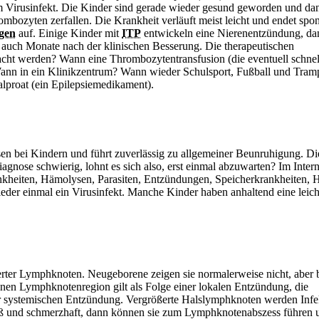
 Virusinfekt. Die Kinder sind gerade wieder gesund geworden und da
mbozyten zerfallen. Die Krankheit verläuft meist leicht und endet spon
gen
auf. Einige Kinder mit
ITP
entwickeln eine Nierenentzündung, da
 auch Monate nach der klinischen Besserung. Die therapeutischen
acht werden? Wann eine Thrombozytentransfusion (die eventuell schnel
 Wann in ein Klinikzentrum? Wann wieder Schulsport, Fußball und Tram
lproat (ein Epilepsiemedikament).
sen bei Kindern und führt zuverlässig zu allgemeiner Beunruhigung. Di
Diagnose schwierig, lohnt es sich also, erst einmal abzuwarten? Im Intern
eiten, Hämolysen, Parasiten, Entzündungen, Speicherkrankheiten, H
ieder einmal ein Virusinfekt. Manche Kinder haben anhaltend eine leich
rter Lymphknoten. Neugeborene zeigen sie normalerweise nicht, aber 
lnen Lymphknotenregion gilt als Folge einer lokalen Entzündung, die
r systemischen Entzündung. Vergrößerte Halslymphknoten werden Infe
groß und schmerzhaft, dann können sie zum Lymphknotenabszess führen 