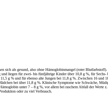
en sich als gesund, also ohne Hämoglobinmangel (roter Blutfarbstoff).
nd liegen für zwei- bis fünfjährige Kinder über 10,8 g %, für Sechs- 
 11,5 g % und für ebenso alte Jungen bei 11,8 g %. Zwischen 16 und 1
n Mädchen bei über 11,8 g %. Klinische Symptome wie Schwäche, Müdig
ämoglobin unter 7 – 8 g %, vor allem bei raschem Abfall der Werte z.
roduktion oder zu viel Verbrauch.