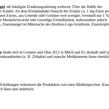
gel
, die häufigste Ernährungsstörung weltweit. Über die Hälfte der
r Kinder. Ab dem Kleinkindalter braucht der Körper ca. 1 mg Eisen pr
enen Eisens, aus Getreide oder Gemüse weit weniger, eventuell nur 1 %
rn
Muskelschwäche und vorzeitige Ermüdbarkeit, insbesondere jedoch
n.
Eisenmangel ist Mitursache des Restless-Legs-Syndroms. Eisentropf
e
findet sich in Gemüse und Obst, B12 in Milch und Ei, deshalb sind s
rmkrankheiten (z. B.
Zöliakie) und manche Medikamente lösen ebenfall
Erkältungen reduzieren die Produktion von roten Blutkörperchen. Kind
ch blass und anämisch.