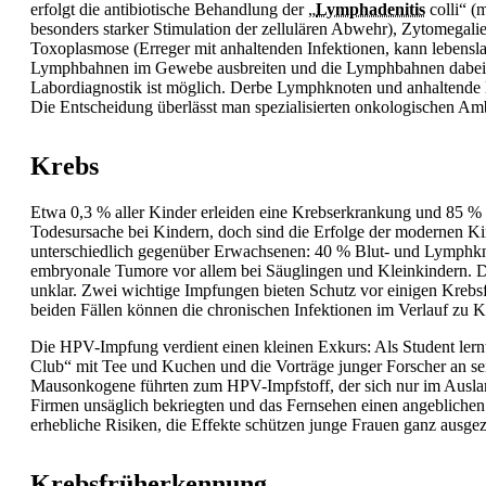
erfolgt die antibiotische Behandlung der „
Lymphadenitis
colli“ (
besonders starker Stimulation der zellulären Abwehr), Zytomegali
Toxoplasmose (Erreger mit anhaltenden Infektionen, kann lebensla
Lymphbahnen im Gewebe ausbreiten und die Lymphbahnen dabei 
Labordiagnostik ist möglich. Derbe Lymphknoten und anhaltende
Die Entscheidung überlässt man spezialisierten onkologischen 
Krebs
Etwa 0,3 % aller Kinder erleiden eine Krebserkrankung und 85 % 
Todesursache bei Kindern, doch sind die Erfolge der modernen Kind
unterschiedlich gegenüber Erwachsenen: 40 % Blut- und Lymphk
embryonale Tumore vor allem bei Säuglingen und Kleinkindern. D
unklar. Zwei wichtige Impfungen bieten Schutz vor einigen Kreb
beiden Fällen können die chronischen Infektionen im Verlauf zu 
Die HPV-Impfung verdient einen kleinen Exkurs: Als Student lern
Club“ mit Tee und Kuchen und die Vorträge junger Forscher an sei
Mausonkogene führten zum HPV-Impfstoff, der sich nur im Ausland
Firmen unsäglich bekriegten und das Fernsehen einen angeblichen T
erhebliche Risiken, die Effekte schützen junge Frauen ganz ausg
Krebsfrüherkennung