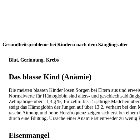
Zur Praxis
Gesundheitsprobleme bei Kindern nach dem Säuglingsalter
Blut, Gerinnung, Krebs
Das blasse Kind (Anämie)
Die meisten blassen Kinder lösen Sorgen bei Eltern aus und erweis
Normalwerte für Hämoglobin sind alters- und geschlechtsabhängig u
Zehnjährige über 11,3 g %, für zehn- bis 15-jährige Mädchen über
steigt das Hämoglobin der Jungen auf über 13,2, verharrt bei de
rasche
Atmung und hohe Herzfrequenz zeigen sich erst bei einem H
durch eine Blutung. Ursache einer
Anämie ist entweder zu wenig P
Eisenmangel