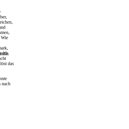
e
ber,
eichen,
und
hmen,
? Wie
mark,
sitis
acht
löst das
nnte
n nach