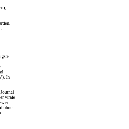
en),
erden.
.
igste
es
nd
). In
„Journal
er virale
 zwei
nd ohne
n.