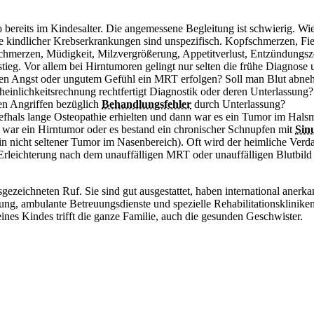
ereits im Kindesalter. Die angemessene Begleitung ist schwierig. Wi
 kindlicher Krebserkrankungen sind unspezifisch.
Kopfschmerzen,
Fie
chmerzen, Müdigkeit,
Milzvergrößerung, Appetitverlust, Entzündungsz
ieg. Vor allem bei Hirntumoren gelingt nur selten die frühe Diagnose 
 wegen Angst oder ungutem Gefühl ein MRT erfolgen? Soll man
Blut abne
inlichkeitsrechnung rechtfertigt Diagnostik oder deren Unterlassung
hen Angriffen bezüglich
Behandlungsfehler
durch Unterlassung?
fhals lange Osteopathie erhielten und dann war es ein Tumor im Hals
 war ein Hirntumor oder es bestand ein chronischer Schnupfen mit
Sinu
in nicht seltener Tumor im Nasenbereich). Oft wird der heimliche Verd
 Erleichterung nach dem unauffälligen MRT oder unauffälligen Blutbild 
ezeichneten Ruf. Sie sind gut ausgestattet, haben international anerka
gung, ambulante Betreuungsdienste und spezielle Rehabilitationsklinike
ines Kindes trifft die ganze Familie, auch die gesunden Geschwister.