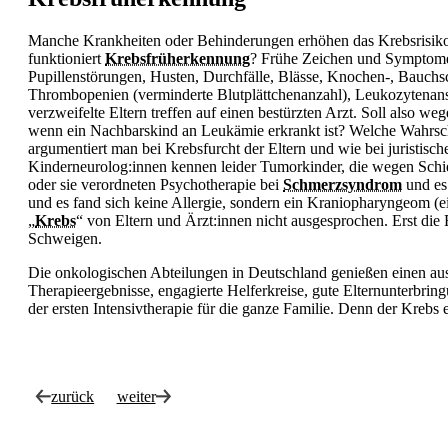
Manche Krankheiten oder Behinderungen erhöhen das Krebsrisiko b
funktioniert
Krebsfrüherkennung
? Frühe Zeichen und Symptome
Pupillenstörungen, Husten, Durchfälle, Blässe,
Knochen-,
Bauchs
Thrombopenien (verminderte Blutplättchenanzahl), Leukozytenanst
verzweifelte Eltern treffen auf einen bestürzten Arzt. Soll also
wenn ein Nachbarskind an Leukämie erkrankt ist? Welche Wahrsche
argumentiert man bei Krebsfurcht der Eltern und wie bei juristisc
Kinderneurolog:innen kennen leider Tumorkinder, die wegen Schie
oder sie verordneten Psychotherapie bei
Schmerzsyndrom
und es
und es fand sich keine Allergie, sondern ein Kraniopharyngeom (e
„
Krebs
“ von Eltern und Ärzt:innen nicht ausgesprochen. Erst die
Schweigen.
Die onkologischen Abteilungen in Deutschland genießen einen ausg
Therapieergebnisse, engagierte Helferkreise, gute Elternunterbrin
der ersten Intensivtherapie für die ganze Familie. Denn der
Krebs e
zurück
weiter