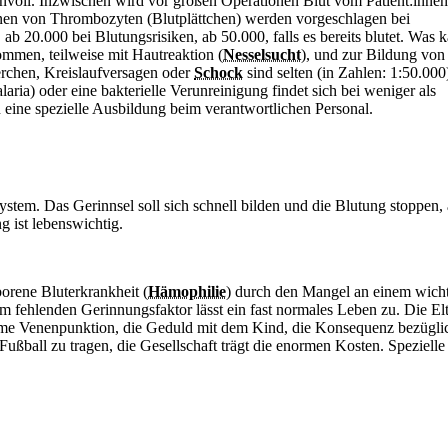
nnvoll. Inzwischen wird vor großen Operationen Blut vom Patient:innen
onen von Thrombozyten (Blutplättchen) werden vorgeschlagen bei
 ab 20.000 bei Blutungsrisiken, ab 50.000, falls es bereits blutet. Was 
mmen, teilweise mit Hautreaktion (
Nesselsucht
), und zur Bildung von
erchen, Kreislaufversagen oder
Schock
sind selten (in Zahlen: 1:50.000
ria) oder eine bakterielle Verunreinigung findet sich bei weniger als
n eine spezielle Ausbildung beim verantwortlichen Personal.
stem. Das Gerinnsel soll sich schnell bilden und die Blutung stoppen, 
 ist lebenswichtig.
orene Bluterkrankheit (
Hämophilie
) durch den Mangel an einem wich
m fehlenden Gerinnungsfaktor lässt ein fast normales Leben zu. Die El
hsame Venenpunktion, die Geduld mit dem Kind, die Konsequenz bezügli
ußball zu tragen, die Gesellschaft trägt die enormen Kosten. Spezielle