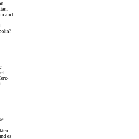
nn
tan,
nn auch
l
polin?
e
et
erz-
t
bei
kten
und es