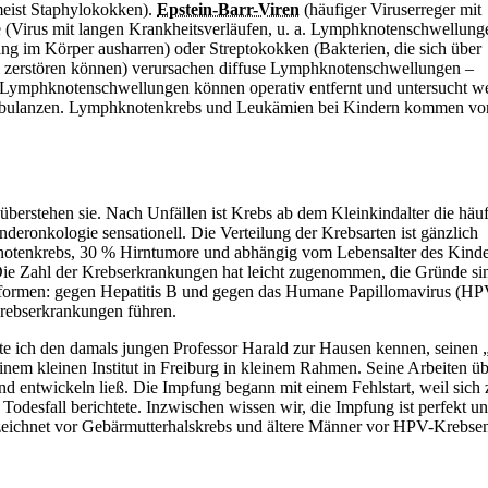
meist
Staphylokokken).
Epstein-Barr-Viren
(häufiger Viruserreger mit
e (Virus mit langen Krankheitsverläufen, u. a. Lymphknotenschwellung
ng im Körper ausharren) oder Streptokokken (Bakterien, die sich über
zerstören können) verursachen diffuse Lymphknotenschwellungen –
 Lymphknotenschwellungen können operativ entfernt und untersucht w
Ambulanzen. Lymphknotenkrebs und
Leukämien bei Kindern kommen vor
überstehen sie. Nach Unfällen ist
Krebs ab dem Kleinkindalter die häuf
eronkologie sensationell. Die Verteilung der Krebsarten ist gänzlich
notenkrebs, 30 %
Hirntumore und abhängig vom Lebensalter des Kind
ie Zahl der Krebserkrankungen hat leicht zugenommen, die Gründe si
sformen: gegen
Hepatitis B und gegen das Humane Papillomavirus (HPV
Krebserkrankungen führen.
te ich den damals jungen Professor Harald zur Hausen kennen, seinen 
nem kleinen Institut in Freiburg in kleinem Rahmen. Seine Arbeiten üb
 entwickeln ließ. Die Impfung begann mit einem Fehlstart, weil sich
odesfall berichtete. Inzwischen wissen wir, die Impfung ist perfekt u
ezeichnet vor Gebärmutterhalskrebs und ältere Männer vor HPV-Krebse