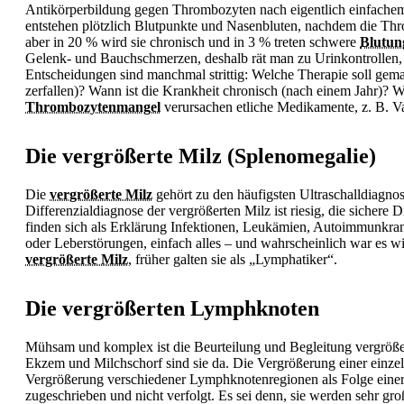
Antikörperbildung gegen Thrombozyten nach eigentlich einfachem
entstehen plötzlich Blutpunkte und Nasenbluten, nachdem die Thro
aber in 20 % wird sie chronisch und in 3 % treten schwere
Blutun
Gelenk- und
Bauchschmerzen, deshalb rät man zu Urinkontrollen,
Entscheidungen sind manchmal strittig: Welche Therapie soll gem
zerfallen)? Wann ist die Krankheit chronisch (nach einem Jahr)?
Thrombozytenmangel
verursachen etliche Medikamente, z. B. Va
Die vergrößerte Milz (Splenomegalie)
Die
vergrößerte Milz
gehört zu den häufigsten Ultraschalldiagno
Differenzialdiagnose der vergrößerten Milz ist riesig, die sichere 
finden sich als Erklärung Infektionen,
Leukämien, Autoimmunkrankh
oder Leberstörungen, einfach alles – und wahrscheinlich war es w
vergrößerte Milz
, früher galten sie als „Lymphatiker“.
Die vergrößerten Lymphknoten
Mühsam und komplex ist die Beurteilung und Begleitung vergröße
Ekzem und
Milchschorf sind sie da. Die Vergrößerung einer einze
Vergrößerung verschiedener Lymphknotenregionen als Folge eine
zugeschrieben und nicht verfolgt. Es sei denn, sie werden sehr 