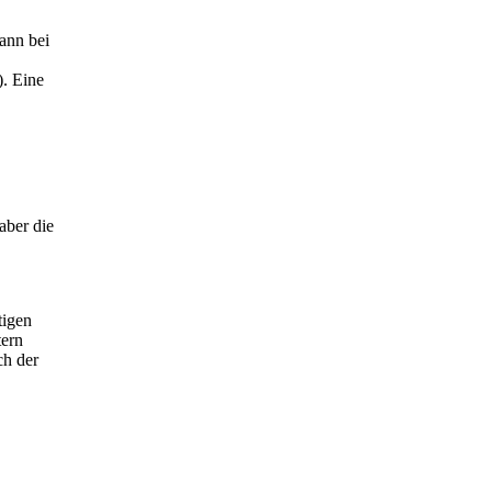
kann bei
). Eine
aber die
tigen
tern
ch der