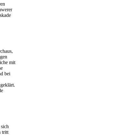
ren
hwerer
askade
rchaus,
ngen
iche mit
ne
d bei
geklärt.
de
 sich
tritt