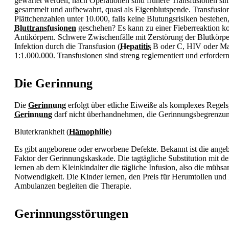
gewartet werden, nach Operationen sind frühere Transfusionen si
gesammelt und aufbewahrt, quasi als Eigenblutspende. Transfusi
Plättchenzahlen unter 10.000, falls keine Blutungsrisiken bestehen,
Bluttransfusionen
geschehen? Es kann zu einer Fieberreaktion ko
Antikörpern. Schwere Zwischenfälle mit Zerstörung der Blutkörp
Infektion durch die Transfusion (
Hepatitis
B oder C, HIV oder Mala
1:1.000.000. Transfusionen sind streng reglementiert und erforder
Die Gerinnung
Die
Gerinnung
erfolgt über etliche Eiweiße als komplexes Regelsy
Gerinnung
darf nicht überhandnehmen, die Gerinnungsbegrenzung
Bluterkrankheit (
Hämophilie
)
Es gibt angeborene oder erworbene Defekte. Bekannt ist die angeb
Faktor der Gerinnungskaskade. Die tagtägliche Substitution mit de
lernen ab dem Kleinkindalter die tägliche Infusion, also die mü
Notwendigkeit. Die Kinder lernen, den Preis für Herumtollen und F
Ambulanzen begleiten die Therapie.
Gerinnungsstörungen