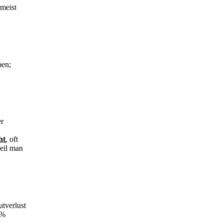
meist
ben;
er
ht
, oft
weil man
utverlust
 %