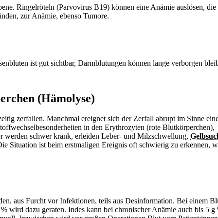
bene.
Ringelröteln (Parvovirus B19) können eine
Anämie auslösen, die 
ünden, zur
Anämie, ebenso Tumore.
asenbluten ist gut sichtbar, Darmblutungen können lange verborgen blei
perchen (Hämolyse)
tig zerfallen. Manchmal ereignet sich der Zerfall abrupt im Sinne ein
toffwechselbesonderheiten in den Erythrozyten (rote Blutkörperchen),
er werden schwer krank, erleiden Leber- und Milzschwellung,
Gelbsuc
e Situation ist beim erstmaligen Ereignis oft schwierig zu erkennen, 
nden, aus Furcht vor Infektionen, teils aus Desinformation. Bei einem Bl
% wird dazu geraten. Indes kann bei chronischer
Anämie auch bis 5 g