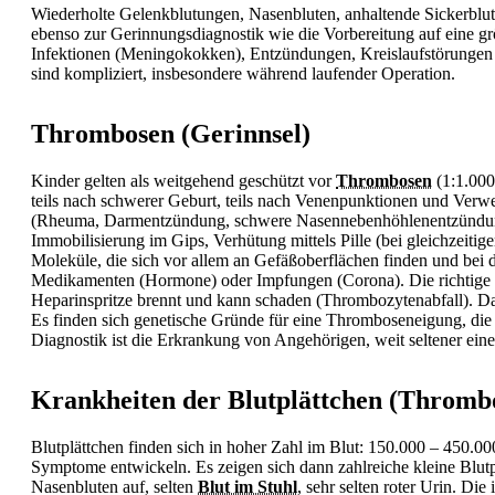
Wiederholte Gelenkblutungen, Nasenbluten, anhaltende Sickerblu
ebenso zur Gerinnungsdiagnostik wie die Vorbereitung auf eine g
Infektionen (
Meningokokken), Entzündungen, Kreislaufstörungen
sind kompliziert, insbesondere während laufender Operation.
Thrombosen (Gerinnsel)
Kinder gelten als weitgehend geschützt vor
Thrombosen
(1:1.000
teils nach schwerer Geburt, teils nach Venenpunktionen und Verw
(Rheuma, Darmentzündung, schwere Nasennebenhöhlenentzündung),
Immobilisierung im Gips, Verhütung mittels Pille (bei gleichzeitig
Moleküle, die sich vor allem an Gefäßoberflächen finden und be
Medikamenten (Hormone) oder Impfungen (Corona). Die richtige Th
Heparinspritze brennt und kann schaden (Thrombozytenabfall). Das
Es finden sich genetische Gründe für eine Thromboseneigung, die 
Diagnostik ist die Erkrankung von Angehörigen, weit seltener ei
Krankheiten der Blutplättchen (Thromb
Blutplättchen finden sich in hoher Zahl im Blut: 150.000 – 450.00
Symptome entwickeln. Es zeigen sich dann zahlreiche kleine Blutp
Nasenbluten auf, selten
Blut im Stuhl
, sehr selten roter Urin. Di