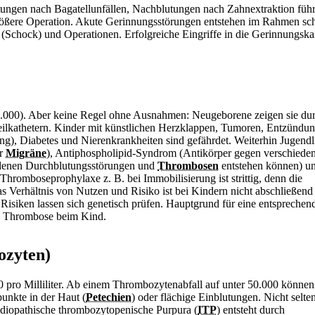
tungen nach Bagatellunfällen, Nachblutungen nach Zahnextraktion füh
rößere Operation. Akute
Gerinnungsstörungen entstehen im Rahmen sc
 (
Schock) und Operationen. Erfolgreiche Eingriffe in die Gerinnungsk
.000). Aber keine Regel ohne Ausnahmen: Neugeborene zeigen sie du
eilkathetern. Kinder mit künstlichen Herzklappen, Tumoren, Entzündu
 Diabetes und Nierenkrankheiten sind gefährdet. Weiterhin Jugendl
er
Migräne
), Antiphospholipid-Syndrom (Antikörper gegen verschiede
i denen Durchblutungsstörungen und
Thrombosen
entstehen können) un
romboseprophylaxe z. B. bei Immobilisierung ist strittig, denn die
 Verhältnis von Nutzen und Risiko ist bei Kindern nicht abschließend 
Risiken lassen sich genetisch prüfen. Hauptgrund für eine entsprechen
ne Thrombose beim Kind.
ozyten)
0 pro Milliliter. Ab einem Thrombozytenabfall auf unter 50.000 können
unkte in der Haut (
Petechien
) oder flächige Einblutungen. Nicht selten 
e idiopathische thrombozytopenische Purpura (
ITP
) entsteht durch