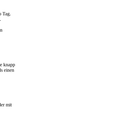
o Tag.
.
en
ie knapp
s einen
er mit