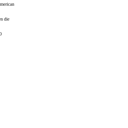
American
en die
0