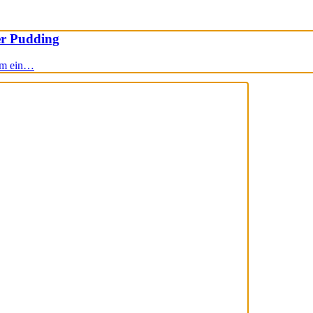
er Pudding
um ein…