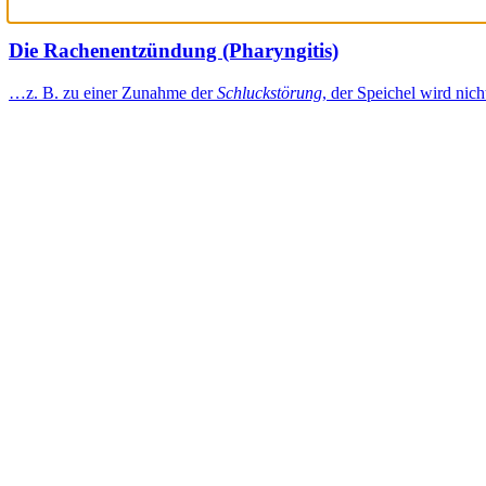
Die Rachenentzündung (Pharyngitis)
…z. B. zu einer Zunahme der
Schluckstörung
, der Speichel wird ni