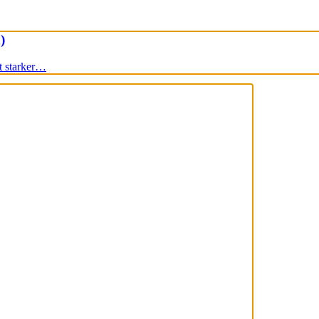
)
it starker…