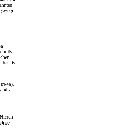
nannten
ngswege
en
thritis
echen
thesitis
ücken),
ind z.
 Nieren
dose