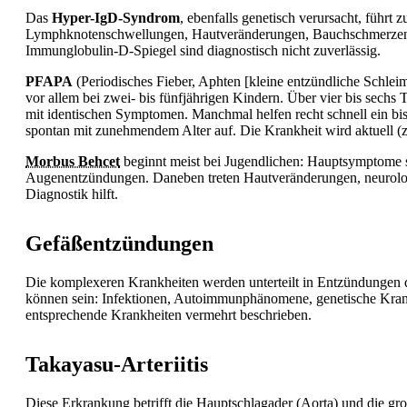
Das
Hyper-IgD-Syndrom
, ebenfalls genetisch verursacht, führt
Lymphknotenschwellungen, Hautveränderungen,
Bauchschmerze
Immunglobulin-D-Spiegel sind diagnostisch nicht zuverlässig.
PFAPA
(Periodisches
Fieber, Aphten [kleine entzündliche Schle
vor allem bei zwei- bis fünfjährigen Kindern. Über vier bis sechs
mit identischen Symptomen. Manchmal helfen recht schnell ein bis
spontan mit zunehmendem Alter auf. Die Krankheit wird aktuell (zu
Morbus Behcet
beginnt meist bei Jugendlichen: Hauptsymptome 
Augenentzündungen. Daneben treten Hautveränderungen, neurolog
Diagnostik hilft.
Gefäßentzündungen
Die komplexeren Krankheiten werden unterteilt in Entzündungen d
können sein: Infektionen, Autoimmunphänomene, genetische Kra
entsprechende Krankheiten vermehrt beschrieben.
Takayasu-Arteriitis
Diese Erkrankung betrifft die Hauptschlagader (Aorta) und die g