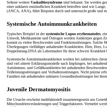
Seltene weitere
Vaskulitissyndrome
sind bekannt. Sie werden ge
einer unklaren entzündlichen Krankheit betroffen sind wie Lunge,
(ANCA, ANA), führt Biopsien durch und untersucht große und mit
Systemische Autoimmunkrankheiten
Typisches Beispiel ist der
systemische Lupus erythematodes
, e
Umwelt, Medikamente und Östrogen werden Antikörper gegen Zellke
kommt zu vielen Beschwerden und Funktionsstörungen. Solche Mult
Überlegungen vielfältiger anhaltender Krankheiten. Hirn, Herz, Lu
Doppelstrang-DNA als Labormarker für diese schwere Krankheit bes
Systemische Autoimmunkrankheiten werden bei zahlreichen chronis
sind viel zitierte Erklärungsmodelle nach Impfungen, bei anhalte
Autoimmun- und Gefäßkrankheiten bei anhaltenden Beschwerden n
Teilleistungsstörungen und Verhaltensstörungen. Nicht präzise er
Familien mit anhaltenden unklaren Gesundheitsstörungen bei ihre
Juvenile Dermatomyositis
Die Ursache erscheint multifaktoriell zusammengesetzt aus
Geneti
Mitochondrienveränderungen und Triggerfaktoren. Vermehrt werde