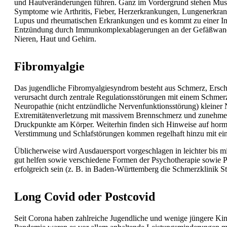
und Hautveränderungen führen. Ganz im Vordergrund stehen
Musk
Symptome wie Arthritis,
Fieber,
Herzerkrankungen, Lungenerkranku
Lupus und rheumatischen Erkrankungen und es kommt zu einer Im
Entzündung durch Immunkomplexablagerungen an der Gefäßwand).
Nieren, Haut und Gehirn.
Fibromyalgie
Das jugendliche Fibromyalgiesyndrom besteht aus Schmerz, Ersch
verursacht durch zentrale Regulationsstörungen mit einem Schmer
Neuropathie (nicht entzündliche Nervenfunktionsstörung) kleine
Extremitätenverletzung mit massivem Brennschmerz und zunehmend
Druckpunkte am Körper. Weiterhin finden sich Hinweise auf hormo
Verstimmung und Schlafstörungen kommen regelhaft hinzu mit eind
Üblicherweise wird Ausdauersport vorgeschlagen in leichter bis mit
gut helfen sowie verschiedene Formen der Psychotherapie sowie 
erfolgreich sein (z. B. in Baden-Württemberg die Schmerzklinik S
Long Covid oder Postcovid
Seit Corona haben zahlreiche Jugendliche und wenige jüngere Kin