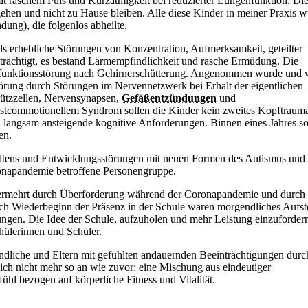
mit raschem
Puls und Kurzatmigkeit bei reduzierter Lungenfunktion. Di
gehen und nicht zu Hause bleiben. Alle diese Kinder in meiner Praxis 
ung), die folgenlos abheilte.
ils erhebliche Störungen von Konzentration, Aufmerksamkeit, geteilter
rächtigt, es bestand Lärmempfindlichkeit und rasche Ermüdung. Die
unktionsstörung nach Gehirnerschütterung. Angenommen wurde und w
störung durch Störungen im Nervennetzwerk bei Erhalt der eigentlichen
tützzellen, Nervensynapsen,
Gefäßentzündungen
und
ostcommotionellem Syndrom sollen die Kinder kein zweites Kopftraum
 langsam ansteigende kognitive Anforderungen. Binnen eines Jahres sol
en.
haltens und Entwicklungsstörungen mit neuen Formen des Autismus und 
ronapandemie betroffene Personengruppe.
vermehrt durch Überforderung während der Coronapandemie und durch
Nach Wiederbeginn der Präsenz in der
Schule waren morgendliches Aufst
ngen. Die Idee der
Schule, aufzuholen und mehr Leistung einzuforder
chülerinnen und Schüler.
dliche und Eltern mit gefühlten andauernden Beeinträchtigungen durc
ch nicht mehr so an wie zuvor: eine Mischung aus eindeutiger
hl bezogen auf körperliche Fitness und Vitalität.