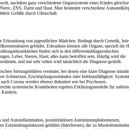
sucht, nachdem ganz verschiedene Organsysteme eines Kindes gleichze
 Niere,
ZNS, Darm und Haut. Man bestimmt verschiedene Autoantikör
tlere Gefäße durch Ultraschall.
ine Erkrankung von jugendlichen Mädchen. Bedingt durch
Genetik, Infe
rnstrukturen gebildet. Erkranken können alle Organe, speziell die H
iorgankrankheiten finden sich in den differentialdiagnostischen
ngen, Leber, Nieren, Haut; alles kann betroffen sein. Häufig wird die
timmt, und nur sehr selten wird tatsächlich die Diagnose gestellt.
chen Störungsbildern vermutet, bei denen eine klare Diagnose misslin
nden Schmerzen, Erschöpfungszuständen oder Infektanfälligkeit. System
ach Corona werden ebenso diskutiert wie bei Psychosen,
forschte systemische Krankheiten ergeben Erklärungsmodelle für zahlrei
n Kindern.
k und Autoinflammation, postinfektiösen Autoimmunphänomenen,
n Entzündungsfaktoren gebildet (Interferone), die zu Muskelentzünd