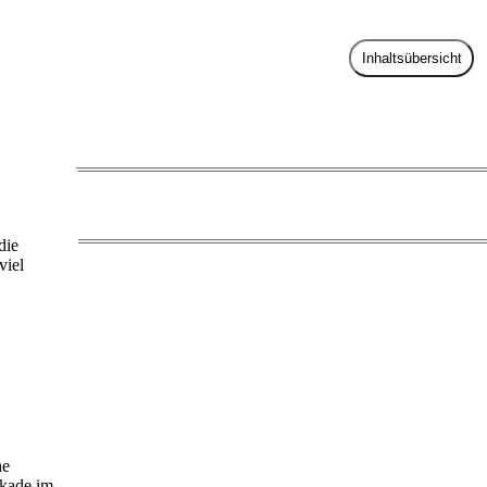
Inhaltsübersicht
die
viel
he
skade im