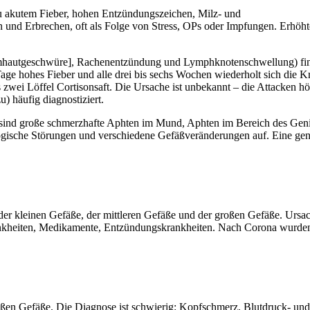
 zu akutem
Fieber, hohen Entzündungszeichen, Milz- und
n und
Erbrechen, oft als Folge von Stress, OPs oder Impfungen. Erhöht
imhautgeschwüre],
Rachenentzündung und
Lymphknotenschwellung) fin
 Tage hohes
Fieber und alle drei bis sechs Wochen wiederholt sich die K
 zwei Löffel Cortisonsaft. Die Ursache ist unbekannt – die Attacken h
) häufig diagnostiziert.
sind große schmerzhafte Aphten im Mund, Aphten im Bereich des Geni
ische Störungen und verschiedene Gefäßveränderungen auf. Eine gen
er kleinen Gefäße, der mittleren Gefäße und der großen Gefäße. Ursa
nkheiten, Medikamente, Entzündungskrankheiten. Nach Corona wurde
roßen Gefäße. Die Diagnose ist schwierig: Kopfschmerz, Blutdruck- und