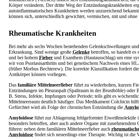
Körper verändern. Der dritte Weg der Entzündungskrankheiten erg
autoinflammatorischen Krankheiten werden unzureichend bekann
können sich, unterschiedlich gewichtet, vermischen, mit und ohne
Rheumatische Krankheiten
Bei mehr als sechs Wochen bestehenden Gelenkschwellungen und 
Erkrankung. Sind wenige große
Gelenke
betroffen, so handelt es
und bei hohem
Fieber
und Exanthem (Hautausschlag) um eine syste
wir von Psoriasisarthritis und bei genetischem Nachweis eines HL
(früher Morbus Bechterew). Die korrekte Klassifikation fordert d
Antikörper können vorliegen.
Das
familiäre Mittelmeerfieber
führt zu wiederholten, kurzen
Fi
Entzündungen im Pleuraspalt (Spaltraum in der Brusthöhle) oder 
B. Stress, Infekte, Impfungen oder Periode; teils gibt es wöchentli
Mittelmeerraum deutlich häufiger. Das Medikament Colchicin hilft g
Gefürchtet wird als Folge der chronischen Entzündung die
Amylo
Amyloidose
führt zur Ablagerung fehlgeformter Eiweißmoleküle i
besonders betroffen, aber auch andere Organe mit zunehmendem 
führen: neben dem familiären Mittelmeerfieber auch
rheumatisch
Amyloidose
findet sich neuerdings eine Therapie. Wichtig ist di