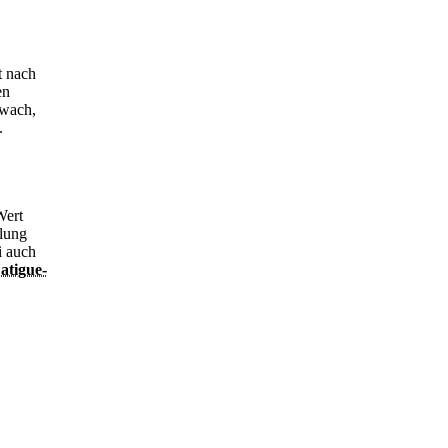
t nach
en
hwach,
.
Wert
ilung
i auch
atigue-