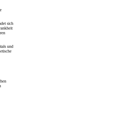
e
det sich
rankheit
ören
tals und
etische
chen
n