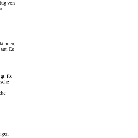
itig von
per
ktionen,
aut. Es
gt. Es
ische
che
ungen