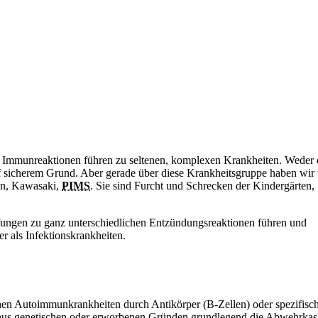
de Immunreaktionen führen zu seltenen, komplexen Krankheiten. Weder 
 sicherem Grund. Aber gerade über diese Krankheitsgruppe haben wir 
en, Kawasaki,
PIMS
. Sie sind Furcht und Schrecken der Kindergärten,
fungen zu ganz unterschiedlichen Entzündungsreaktionen führen und
r als Infektionskrankheiten.
hen Autoimmunkrankheiten durch Antikörper (B-Zellen) oder spezifisc
e aus genetischen oder erworbenen Gründen grundlegend die Abwehrka