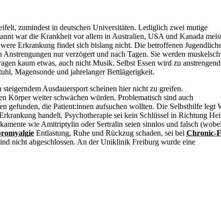
felt, zumindest in deutschen Universitäten. Lediglich zwei mutige
annt war die Krankheit vor allem in Australien, USA und Kanada meis
hwere Erkrankung findet sich bislang nicht. Die betroffenen Jugendlich
inen Anstrengungen nur verzögert und nach Tagen. Sie werden muskelsc
rtragen kaum etwas, auch nicht Musik. Selbst
Essen wird zu anstrengend
uhl, Magensonde und jahrelanger Bettlägerigkeit.
steigerndem Ausdauersport scheinen hier nicht zu greifen.
den Körper weiter schwächen würden. Problematisch sind auch
gefunden, die Patient:innen aufsuchen wollten. Die Selbsthilfe legt 
e Erkrankung handelt. Psychotherapie sei kein Schlüssel in Richtung He
ikamente wie Amitriptylin oder Sertralin seien sinnlos und falsch (wobe
bromyalgie
Entlastung, Ruhe und Rückzug schaden, sei bei
Chronic-F
ind nicht abgeschlossen. An der Uniklinik Freiburg wurde eine