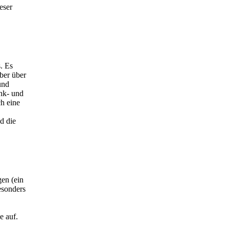
eser
. Es
ber über
und
nk- und
h eine
d die
en (ein
esonders
e auf.