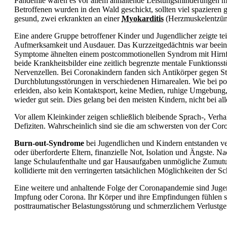
Pandemie waren es vor allem anhaltende Leistungsminderungen 
Betroffenen wurden in den Wald geschickt, sollten viel spazieren 
gesund, zwei erkrankten an einer
Myokarditis
(Herzmuskelentzünd
Eine andere Gruppe betroffener Kinder und Jugendlicher zeigte te
Aufmerksamkeit und Ausdauer. Das Kurzzeitgedächtnis war beeint
Symptome ähnelten einem postcommotionellen Syndrom mit Hirnf
beide Krankheitsbilder eine zeitlich begrenzte mentale Funktions
Nervenzellen. Bei Coronakindern fanden sich Antikörper gegen S
Durchblutungsstörungen in verschiedenen Hirnarealen. Wie bei p
erleiden, also kein Kontaktsport, keine Medien, ruhige Umgebung,
wieder gut sein. Dies gelang bei den meisten Kindern, nicht bei all
Vor allem Kleinkinder zeigen schließlich bleibende Sprach-, Ver
Defiziten. Wahrscheinlich sind sie die am schwersten von der Co
Burn-out-Syndrome
bei Jugendlichen und Kindern entstanden 
oder überforderte Eltern, finanzielle Not, Isolation und Ängste. 
lange Schulaufenthalte und gar Hausaufgaben unmögliche Zumutu
kollidierte mit den verringerten tatsächlichen Möglichkeiten der S
Eine weitere und anhaltende Folge der Coronapandemie sind Jugen
Impfung oder Corona. Ihr Körper und ihre Empfindungen fühlen si
posttraumatischer Belastungsstörung und schmerzlichem Verlustgefü