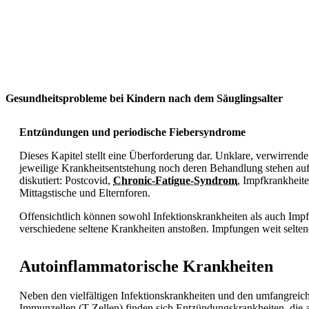
Zur Praxis
Gesundheitsprobleme bei Kindern nach dem Säuglingsalter
Entzündungen und periodische Fiebersyndrome
Dieses Kapitel stellt eine Überforderung dar. Unklare, verwirren
jeweilige Krankheitsentstehung noch deren Behandlung stehen auf
diskutiert: Postcovid,
Chronic-Fatigue-Syndrom
, Impfkrankheit
Mittagstische und Elternforen.
Offensichtlich können sowohl Infektionskrankheiten als auch Imp
verschiedene seltene Krankheiten anstoßen. Impfungen weit seltene
Autoinflammatorische Krankheiten
Neben den vielfältigen Infektionskrankheiten und den umfangreic
Immunzellen (T-Zellen) finden sich Entzündungskrankheiten, di