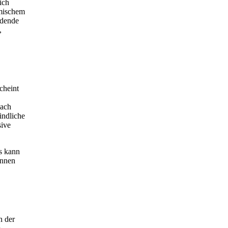
ich
emischem
ödende
,
cheint
nach
indliche
sive
ds kann
önnen
n der