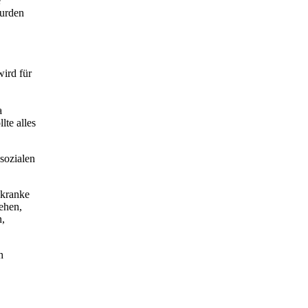
e
wurden
ird für
a
lte alles
sozialen
 kranke
ehen,
n,
h