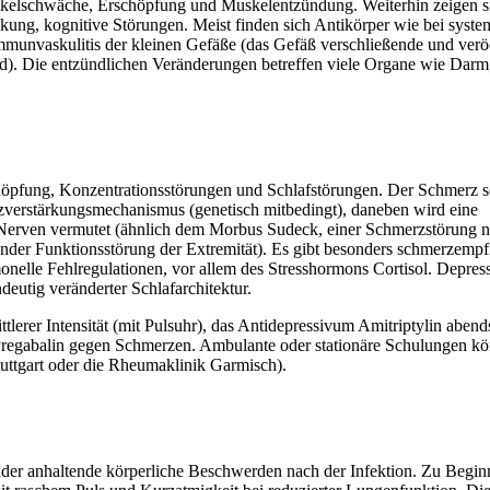
elschwäche, Erschöpfung und Muskelentzündung. Weiterhin zeigen s
ng, kognitive Störungen. Meist finden sich Antikörper wie bei syst
munvaskulitis der kleinen Gefäße (das Gefäß verschließende und ver
 Die entzündlichen Veränderungen betreffen viele Organe wie Darm
öpfung, Konzentrationsstörungen und Schlafstörungen. Der Schmerz s
zverstärkungsmechanismus (genetisch mitbedingt), daneben wird eine
r Nerven vermutet (ähnlich dem Morbus Sudeck, einer Schmerzstörung 
er Funktionsstörung der Extremität). Es gibt besonders schmerzempf
nelle Fehlregulationen, vor allem des Stresshormons Cortisol. Depres
eutig veränderter Schlafarchitektur.
tlerer Intensität (mit Pulsuhr), das Antidepressivum Amitriptylin aben
Pregabalin gegen Schmerzen. Ambulante oder stationäre
Schulungen k
tuttgart oder die Rheumaklinik Garmisch).
der anhaltende körperliche Beschwerden nach der Infektion. Zu Begin