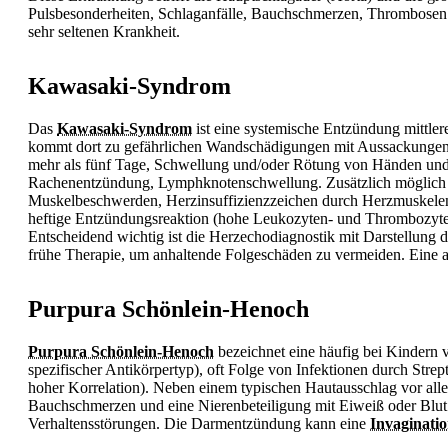
Pulsbesonderheiten,
Schlaganfälle,
Bauchschmerzen,
Thrombosen. 
sehr seltenen Krankheit.
Kawasaki-Syndrom
Das
Kawasaki-Syndrom
ist eine systemische Entzündung mittle
kommt dort zu gefährlichen Wandschädigungen mit Aussackungen.
mehr als fünf Tage, Schwellung und/oder Rötung von Händen un
Rachenentzündung,
Lymphknotenschwellung. Zusätzlich möglich s
Muskelbeschwerden, Herzinsuffizienzzeichen durch Herzmuskele
heftige Entzündungsreaktion (hohe Leukozyten- und Thrombozytenz
Entscheidend wichtig ist die Herzechodiagnostik mit Darstellung 
frühe Therapie, um anhaltende Folgeschäden zu vermeiden. Eine a
Purpura Schönlein-Henoch
Purpura Schönlein-Henoch
bezeichnet eine häufig bei Kinder
spezifischer Antikörpertyp), oft Folge von Infektionen durch St
hoher Korrelation). Neben einem typischen Hautausschlag vor 
Bauchschmerzen und eine Nierenbeteiligung mit Eiweiß oder
Blut
Verhaltensstörungen. Die Darmentzündung kann eine
Invaginati