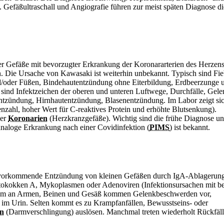
Gefäßultraschall und Angiografie führen zur meist späten Diagnose di
rer Gefäße mit bevorzugter Erkrankung der Koronararterien des Herzens
 Die Ursache von Kawasaki ist weiterhin unbekannt. Typisch sind
Fie
d/oder Füßen,
Bindehautentzündung ohne Eiterbildung, Erdbeerzunge 
ind Infektzeichen der oberen und unteren Luftwege, Durchfälle, Gele
ntzündung, Hirnhautentzündung,
Blasenentzündung. Im Labor zeigt sic
ahl, hoher Wert für C-reaktives Protein und erhöhte Blutsenkung).
der
Koronarien
(Herzkranzgefäße). Wichtig sind die frühe Diagnose un
naloge Erkrankung nach einer Covidinfektion (
PIMS
) ist bekannt.
n vorkommende Entzündung von kleinen Gefäßen durch IgA-Ablagerung
reptokokken A, Mykoplasmen oder
Adenoviren (Infektionsursachen mit b
allem an Armen, Beinen und Gesäß kommen Gelenkbeschwerden vor,
 im Urin. Selten kommt es zu Krampfanfällen, Bewusstseins- oder
on
(Darmverschlingung) auslösen. Manchmal treten wiederholt Rückfäll