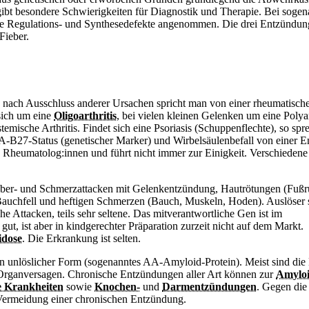
ibt besondere Schwierigkeiten für Diagnostik und Therapie. Bei soge
te Regulations- und Synthesedefekte angenommen. Die drei Entzündu
Fieber.
nach Ausschluss anderer Ursachen spricht man von einer rheumatisch
 sich um eine
Oligoarthritis
, bei vielen kleinen Gelenken um eine Polyar
mische Arthritis. Findet sich eine Psoriasis (Schuppenflechte), so spr
A-B27-Status (genetischer Marker) und Wirbelsäulenbefall von einer En
ie Rheumatolog:innen und führt nicht immer zur Einigkeit. Verschiedene
eber- und Schmerzattacken mit Gelenkentzündung, Hautrötungen (Fußr
Bauchfell und heftigen Schmerzen (Bauch, Muskeln, Hoden). Auslöser s
che Attacken, teils sehr seltene. Das mitverantwortliche Gen ist im
ut, ist aber in kindgerechter Präparation zurzeit nicht auf dem Markt.
idose
. Die Erkrankung ist selten.
n unlöslicher Form (sogenanntes AA-Amyloid-Protein). Meist sind die
Organversagen. Chronische Entzündungen aller Art können zur
Amyloi
e Krankheiten
sowie
Knochen-
und
Darmentzündungen
. Gegen die
e Vermeidung einer chronischen Entzündung.