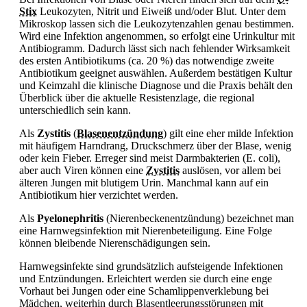
Stix
Leukozyten, Nitrit und Eiweiß und/oder Blut. Unter dem
Mikroskop lassen sich die Leukozytenzahlen genau bestimmen.
Wird eine Infektion angenommen, so erfolgt eine Urinkultur mit
Antibiogramm. Dadurch lässt sich nach fehlender Wirksamkeit
des ersten Antibiotikums (ca. 20 %) das notwendige zweite
Antibiotikum geeignet auswählen. Außerdem bestätigen Kultur
und Keimzahl die klinische Diagnose und die Praxis behält den
Überblick über die aktuelle Resistenzlage, die regional
unterschiedlich sein kann.
Als
Zystitis
(
Blasenentzündung
) gilt eine eher milde Infektion
mit häufigem Harndrang, Druckschmerz über der Blase, wenig
oder kein
Fieber. Erreger sind meist Darmbakterien (E. coli),
aber auch Viren können eine
Zystitis
auslösen, vor allem bei
älteren Jungen mit blutigem Urin. Manchmal kann auf ein
Antibiotikum hier verzichtet werden.
Als
Pyelonephritis
(Nierenbeckenentzündung) bezeichnet man
eine Harnwegsinfektion mit Nierenbeteiligung. Eine Folge
können bleibende Nierenschädigungen sein.
Harnwegsinfekte sind grundsätzlich aufsteigende Infektionen
und Entzündungen. Erleichtert werden sie durch eine enge
Vorhaut bei Jungen oder eine Schamlippenverklebung bei
Mädchen, weiterhin durch Blasentleerungsstörungen mit