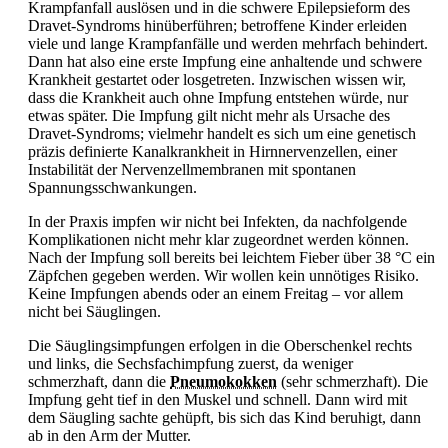
Krampfanfall auslösen und in die schwere Epilepsieform des
Dravet-Syndroms hinüberführen; betroffene Kinder erleiden
viele und lange Krampfanfälle und werden mehrfach behindert.
Dann hat also eine erste Impfung eine anhaltende und schwere
Krankheit gestartet oder losgetreten. Inzwischen wissen wir,
dass die Krankheit auch ohne Impfung entstehen würde, nur
etwas später. Die Impfung gilt nicht mehr als Ursache des
Dravet-Syndroms; vielmehr handelt es sich um eine genetisch
präzis definierte Kanalkrankheit in Hirnnervenzellen, einer
Instabilität der Nervenzellmembranen mit spontanen
Spannungsschwankungen.
In der Praxis impfen wir nicht bei Infekten, da nachfolgende
Komplikationen nicht mehr klar zugeordnet werden können.
Nach der Impfung soll bereits bei leichtem
Fieber über 38 °C ein
Zäpfchen gegeben werden. Wir wollen kein unnötiges Risiko.
Keine Impfungen abends oder an einem Freitag – vor allem
nicht bei Säuglingen.
Die Säuglingsimpfungen erfolgen in die Oberschenkel rechts
und links, die Sechsfachimpfung zuerst, da weniger
schmerzhaft, dann die
Pneumokokken
(sehr schmerzhaft). Die
Impfung geht tief in den Muskel und schnell. Dann wird mit
dem Säugling sachte gehüpft, bis sich das Kind beruhigt, dann
ab in den Arm der Mutter.