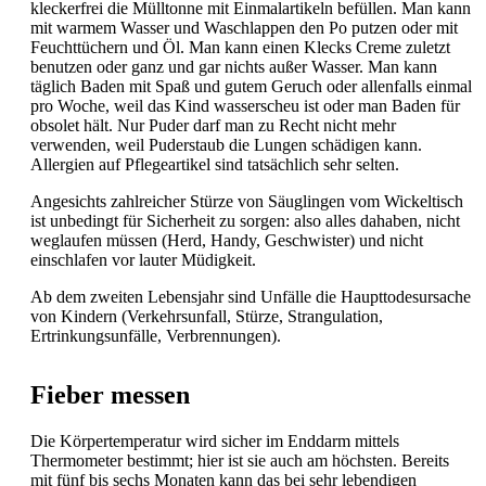
kleckerfrei die Mülltonne mit Einmalartikeln befüllen. Man kann
mit warmem Wasser und Waschlappen den Po putzen oder mit
Feuchttüchern und Öl. Man kann einen Klecks Creme zuletzt
benutzen oder ganz und gar nichts außer Wasser. Man kann
täglich Baden mit Spaß und gutem Geruch oder allenfalls einmal
pro Woche, weil das Kind wasserscheu ist oder man Baden für
obsolet hält. Nur Puder darf man zu Recht nicht mehr
verwenden, weil Puderstaub die Lungen schädigen kann.
Allergien auf Pflegeartikel sind tatsächlich sehr selten.
Angesichts zahlreicher Stürze von Säuglingen vom Wickeltisch
ist unbedingt für Sicherheit zu sorgen: also alles dahaben, nicht
weglaufen müssen (Herd, Handy, Geschwister) und nicht
einschlafen vor lauter Müdigkeit.
Ab dem zweiten Lebensjahr sind Unfälle die Haupttodesursache
von Kindern (Verkehrsunfall, Stürze, Strangulation,
Ertrinkungsunfälle,
Verbrennungen).
Fieber messen
Die Körpertemperatur wird sicher im Enddarm mittels
Thermometer bestimmt; hier ist sie auch am höchsten. Bereits
mit fünf bis sechs Monaten kann das bei sehr lebendigen