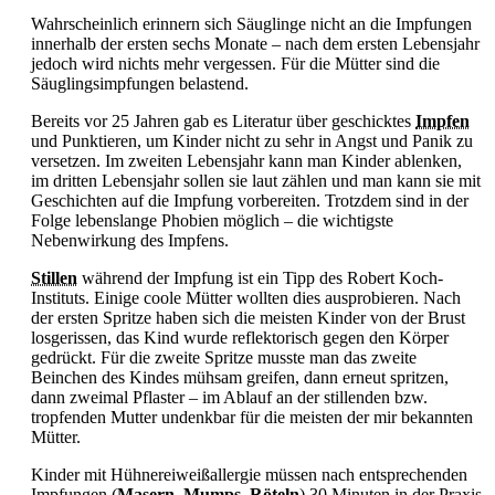
Wahrscheinlich erinnern sich Säuglinge nicht an die Impfungen
innerhalb der ersten sechs Monate – nach dem ersten Lebensjahr
jedoch wird nichts mehr vergessen. Für die Mütter sind die
Säuglingsimpfungen belastend.
Bereits vor 25 Jahren gab es Literatur über geschicktes
Impfen
und Punktieren, um Kinder nicht zu sehr in Angst und Panik zu
versetzen. Im zweiten Lebensjahr kann man Kinder ablenken,
im dritten Lebensjahr sollen sie laut zählen und man kann sie mit
Geschichten auf die Impfung vorbereiten. Trotzdem sind in der
Folge lebenslange Phobien möglich – die wichtigste
Nebenwirkung des Impfens.
Stillen
während der Impfung ist ein Tipp des Robert Koch-
Instituts. Einige coole Mütter wollten dies ausprobieren. Nach
der ersten Spritze haben sich die meisten Kinder von der Brust
losgerissen, das Kind wurde reflektorisch gegen den Körper
gedrückt. Für die zweite Spritze musste man das zweite
Beinchen des Kindes mühsam greifen, dann erneut spritzen,
dann zweimal Pflaster – im Ablauf an der stillenden bzw.
tropfenden Mutter undenkbar für die meisten der mir bekannten
Mütter.
Kinder mit Hühnereiweißallergie müssen nach entsprechenden
Impfungen (
Masern
,
Mumps
,
Röteln
) 30 Minuten in der Praxis