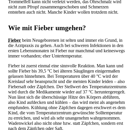
Trommelfell kann nicht verletzt werden, das Ohrschmalz wird
nicht zum Pfropf zusammengeschoben und Schmerzen
entstehen auch nicht. Manche Kinder wollen trotzdem nicht.
Wie mit Fieber umgehen?
Fieber
beim Neugeborenen ist selten und immer ein Grund, in
die Arztpraxis zu gehen. Auch bei schweren Infektionen in den
ersten Lebensmonaten ist
Fieber nur manchmal und keineswegs
immer vorhanden; eher Untertemperatur.
Fieber ist zuerst einmal eine sinnvolle Reaktion. Man kann und
sollte
Fieber bis 39,5 °C bei älteren Säuglingen einigermaßen
gelassen hinnehmen. Bei Temperaturen über 40 °C wird der
Kreislauf sehr beansprucht und die meisten Kinder leiden – also
Fiebersaft oder Zäpfchen. Der Stellwert des Temperaturzentrums
wird durch die Medikamente wieder auf 37 °C heruntergeregelt.
Nun lässt sich die überschüssige Hitze des Körpers abführen,
also Kind aufdecken und kühlen – das wird meist als angenehm
empfunden. Kühlung ohne Zäpfchen dagegen erschwert es dem
Kind, die vom Temperaturzentrum gewünschte Solltemperatur
zu erreichen, und wird als sehr unangenehm wahrgenommen.
Wadenwickel also nicht ohne bzw. statt Zäpfchen, sondern erst
nach dem Zäpfchen oder Saft.