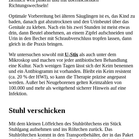
Richtungswechseln!
Optimale Vorbereitung bei älteren Säuglingen ist es, das Kind zu
baden, danach gut abzutrocknen und den Urinbeutel über das
Genitale zu kleben. Nach ein bis zwei Stunden ist meist etwas
drin, dann Beutel abnehmen, an einem Zipfel aufschneiden und
Urin in den Becher mit Schraubverschluss tropfen lassen, dann
gleich in die Praxis bringen.
Wir untersuchen sowohl mit
U-Stix
als auch unter dem
Mikroskop und machen vor jeder antibiotischen Behandlung
eine Kultur. Nach wenigen Tagen lässt sich der Keim benennen
und ein Antibiogramm ist vorhanden. Bleibt ein Keim resistent
(ca. 20 % der HWI), so kann die Therapie präzise angepasst
werden. Außer bei Neugeborenen gelten Keimzahlen von
100.000 und mehr als weitgehend sicherer Hinweis auf eine
Infektion.
Stuhl verschicken
Mit dem kleinen Löffelchen des Stuhlröhrchens ein Stück
Stuhlgang aufnehmen und ins Röhrchen zurück. Das
Stuhlröhrchen kommt in den Transportbehälter, der in das Paket