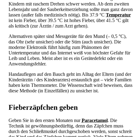
Kindern mit raschem Drehen schwer werden. Ab dem zweiten
Lebensjahr und der Sauberkeitserziehung sollte man ganz davon
lassen (außer falls medizinisch nötig). Bis 37.9 °C
Temperatur
ist kein
Fieber, über 39.5 °C ist hohes
Fieber, über 41.5 °C gilt
als kritisch (zur Ärztin / zum Arzt gehen).
Alternativen später sind Messgeräte für den Mund (‒ 0,5 °C),
das Ohr (sehr unsicher) oder die Stirn (auch unsicher). Die
moderne Elektronik führt häufig zum Phänomen der
Untertemperatur und das Internet weiß von höchster Gefahr für
Leib und Leben. Meist aber ist es ein Gerätedefekt oder ein
Anwendungsfehler.
Handauflegen auf den Bauch geht im Alltag der Eltern (und der
Kinderärztin / des Kinderarztes) erstaunlich gut – viele Familien
haben kein Thermometer. Die Wissenschaft wird beweisen, dass
diese Methode (in Einzelfällen) zu unsicher ist.
Fieberzäpfchen geben
Geben Sie in den ersten Monaten nur
Paracetamol
. Die
Technik ist gewöhnungsbedürftig, denn das Zäpfchen muss
durch den Schließmuskel durchgeschoben werden, sonst schreit
das Kind und das Zäpfchen kommt zurück. Viele Eltern nehmen