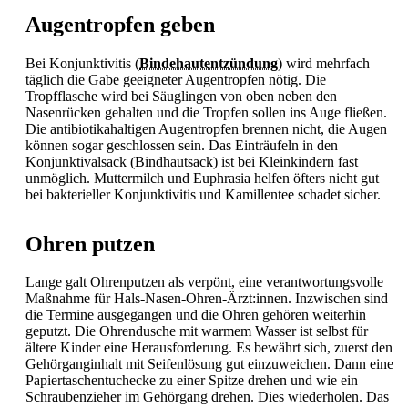
Augentropfen geben
Bei Konjunktivitis (
Bindehautentzündung
) wird mehrfach
täglich die Gabe geeigneter Augentropfen nötig. Die
Tropfflasche wird bei Säuglingen von oben neben den
Nasenrücken gehalten und die Tropfen sollen ins Auge fließen.
Die antibiotikahaltigen Augentropfen brennen nicht, die Augen
können sogar geschlossen sein. Das Einträufeln in den
Konjunktivalsack (Bindhautsack) ist bei Kleinkindern fast
unmöglich. Muttermilch und Euphrasia helfen öfters nicht gut
bei bakterieller Konjunktivitis und Kamillentee schadet sicher.
Ohren putzen
Lange galt Ohrenputzen als verpönt, eine verantwortungsvolle
Maßnahme für Hals-Nasen-Ohren-Ärzt:innen. Inzwischen sind
die Termine ausgegangen und die Ohren gehören weiterhin
geputzt. Die Ohrendusche mit warmem Wasser ist selbst für
ältere Kinder eine Herausforderung. Es bewährt sich, zuerst den
Gehörganginhalt mit Seifenlösung gut einzuweichen. Dann eine
Papiertaschentuchecke zu einer Spitze drehen und wie ein
Schraubenzieher im Gehörgang drehen. Dies wiederholen. Das