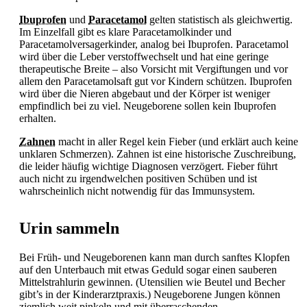
Ibuprofen
und
Paracetamol
gelten statistisch als gleichwertig.
Im Einzelfall gibt es klare Paracetamolkinder und
Paracetamolversagerkinder, analog bei
Ibuprofen.
Paracetamol
wird über die Leber verstoffwechselt und hat eine geringe
therapeutische Breite – also Vorsicht mit Vergiftungen und vor
allem den Paracetamolsaft gut vor Kindern schützen. Ibuprofen
wird über die Nieren abgebaut und der Körper ist weniger
empfindlich bei zu viel. Neugeborene sollen kein
Ibuprofen
erhalten.
Zahnen
macht in aller Regel kein
Fieber (und erklärt auch keine
unklaren Schmerzen).
Zahnen ist eine historische Zuschreibung,
die leider häufig wichtige Diagnosen verzögert.
Fieber führt
auch nicht zu irgendwelchen positiven Schüben und ist
wahrscheinlich nicht notwendig für das Immunsystem.
Urin sammeln
Bei Früh- und Neugeborenen kann man durch sanftes Klopfen
auf den Unterbauch mit etwas Geduld sogar einen sauberen
Mittelstrahlurin gewinnen. (Utensilien wie Beutel und Becher
gibt’s in der Kinderarztpraxis.) Neugeborene Jungen können
ziemlich weit pinkeln und mit überraschenden