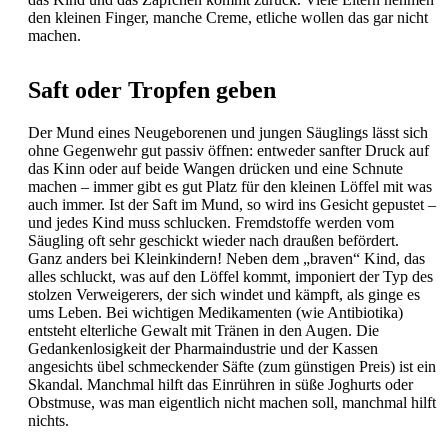
den kleinen Finger, manche Creme, etliche wollen das gar nicht
machen.
Saft oder Tropfen geben
Der Mund eines Neugeborenen und jungen Säuglings lässt sich
ohne Gegenwehr gut passiv öffnen: entweder sanfter Druck auf
das Kinn oder auf beide Wangen drücken und eine Schnute
machen – immer gibt es gut Platz für den kleinen Löffel mit was
auch immer. Ist der Saft im Mund, so wird ins Gesicht gepustet –
und jedes Kind muss schlucken. Fremdstoffe werden vom
Säugling oft sehr geschickt wieder nach draußen befördert.
Ganz anders bei Kleinkindern! Neben dem „braven“ Kind, das
alles schluckt, was auf den Löffel kommt, imponiert der Typ des
stolzen Verweigerers, der sich windet und kämpft, als ginge es
ums Leben. Bei wichtigen Medikamenten (wie
Antibiotika)
entsteht elterliche Gewalt mit Tränen in den Augen. Die
Gedankenlosigkeit der Pharmaindustrie und der Kassen
angesichts übel schmeckender Säfte (zum günstigen Preis) ist ein
Skandal. Manchmal hilft das Einrühren in süße Joghurts oder
Obstmuse, was man eigentlich nicht machen soll, manchmal hilft
nichts.