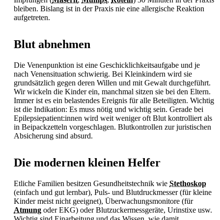
bleiben. Bislang ist in der Praxis nie eine allergische Reaktion
aufgetreten.
Blut abnehmen
Die Venenpunktion ist eine Geschicklichkeitsaufgabe und je
nach Venensituation schwierig. Bei Kleinkindern wird sie
grundsätzlich gegen deren Willen und mit Gewalt durchgeführt.
Wir wickeln die Kinder ein, manchmal sitzen sie bei den Eltern.
Immer ist es ein belastendes Ereignis für alle Beteiligten. Wichtig
ist die Indikation: Es muss nötig und wichtig sein. Gerade bei
Epilepsiepatient:innen wird weit weniger oft Blut kontrolliert als
in Beipackzetteln vorgeschlagen. Blutkontrollen zur juristischen
Absicherung sind absurd.
Die modernen kleinen Helfer
Etliche Familien besitzen Gesundheitstechnik wie
Stethoskop
(einfach und gut lernbar),
Puls- und Blutdruckmesser (für kleine
Kinder meist nicht geeignet), Überwachungsmonitore (für
Atmung
oder EKG) oder Blutzuckermessgeräte, Urinstixe usw.
Wichtig sind Einarbeitung und das Wissen, wie damit