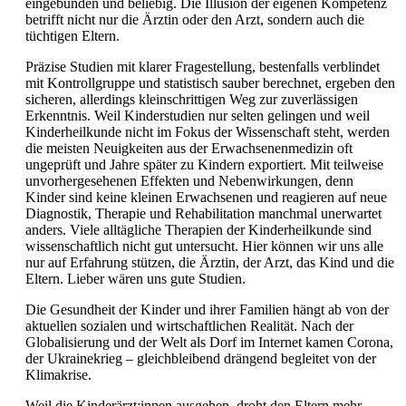
eingebunden und beliebig. Die Illusion der eigenen Kompetenz
betrifft nicht nur die Ärztin oder den Arzt, sondern auch die
tüchtigen Eltern.
Präzise Studien mit klarer Fragestellung, bestenfalls verblindet
mit Kontrollgruppe und statistisch sauber berechnet, ergeben den
sicheren, allerdings kleinschrittigen Weg zur zuverlässigen
Erkenntnis. Weil Kinderstudien nur selten gelingen und weil
Kinderheilkunde nicht im Fokus der Wissenschaft steht, werden
die meisten Neuigkeiten aus der Erwachsenenmedizin oft
ungeprüft und Jahre später zu Kindern exportiert. Mit teilweise
unvorhergesehenen Effekten und Nebenwirkungen, denn
Kinder sind keine kleinen Erwachsenen und reagieren auf neue
Diagnostik, Therapie und
Rehabilitation manchmal unerwartet
anders. Viele alltägliche Therapien der Kinderheilkunde sind
wissenschaftlich nicht gut untersucht. Hier können wir uns alle
nur auf Erfahrung stützen, die Ärztin, der Arzt, das Kind und die
Eltern. Lieber wären uns gute Studien.
Die Gesundheit der Kinder und ihrer Familien hängt ab von der
aktuellen sozialen und wirtschaftlichen Realität. Nach der
Globalisierung und der Welt als Dorf im Internet kamen Corona,
der Ukrainekrieg – gleichbleibend drängend begleitet von der
Klimakrise.
Weil die Kinderärzt:innen ausgehen, droht den Eltern mehr