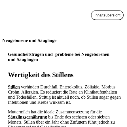
Inhaltsübersicht
Zur Praxis
Neugeborene und Säuglinge
Gesundheitsfragen und -probleme bei Neugeborenen
und Säuglingen
Wertigkeit des Stillens
Stillen
verhindert
Durchfall, Enterokolitis,
Zöliakie, Morbus
Crohn, Allergien. Es reduziert die Rate an Klinikaufenthalten
und Todesfällen. Strittig ist aktuell noch, ob
Stillen sogar gegen
Infektionen und
Krebs wirksam ist.
Muttermilch hat die ideale Zusammensetzung für die
Säuglingsernährung
bis Ende des sechsten oder siebten
Monats.
Stillen über ein Jahr ohne Zufüttern führt jedoch zu