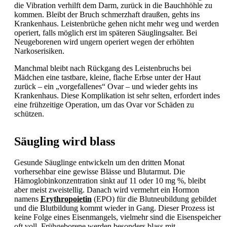
die Vibration verhilft dem Darm, zurück in die Bauchhöhle zu
kommen. Bleibt der Bruch schmerzhaft draußen, gehts ins
Krankenhaus. Leistenbrüche gehen nicht mehr weg und werden
operiert, falls möglich erst im späteren Säuglingsalter. Bei
Neugeborenen wird ungern operiert wegen der erhöhten
Narkoserisiken.
Manchmal bleibt nach Rückgang des Leistenbruchs bei
Mädchen eine tastbare, kleine, flache Erbse unter der Haut
zurück – ein „vorgefallenes“ Ovar – und wieder gehts ins
Krankenhaus. Diese Komplikation ist sehr selten, erfordert indes
eine frühzeitige Operation, um das Ovar vor Schäden zu
schützen.
Säugling wird blass
Gesunde Säuglinge entwickeln um den dritten Monat
vorhersehbar eine gewisse Blässe und Blutarmut. Die
Hämoglobinkonzentration sinkt auf 11 oder 10 mg %, bleibt
aber meist zweistellig. Danach wird vermehrt ein Hormon
namens
Erythropoietin
(EPO) für die Blutneubildung gebildet
und die Blutbildung kommt wieder in Gang. Dieser Prozess ist
keine Folge eines Eisenmangels, vielmehr sind die Eisenspeicher
oft voll. Frühgeborene werden besonders blass mit