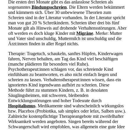
Die ersten drei Monate gibt es das anlasslose Schreien als
sogenanntes
Bindungsschreien
. Die Eltern werden bekümmert
und kümmern sich. Über 30 unbewiesene Theorien zum
Schreien sind in der Literatur vorhanden. In der Literatur spricht
man von gut 20 % Schreikindern. Schreien über drei bis fünf
Monate gilt als Hinweis auf drohende Verhaltensstörungen. Aber
oft werden es doch kluge Kinder mit
Migräne
. Merke: Mutter
und Vater sind unschuldig, Muttermilch ist unschuldig und die
Ärzt:innen finden in aller Regel nichts.
Therapie: Tragetuch, schaukeln, sanftes Hüpfen, Kinderwagen
fahren, Nerven behalten, am Tag das Kind viel beschäftigen
(manche plädieren für besonders viel Ruhe).
Psychotherapeut:innen schlagen vor, das schreiende Kind
einfühlsam zu beantworten, es also nicht einfach liegen und
schreien zu lassen. Verhaltenstherapeut:innen wissen, dass ein
ignoriertes Kind irgendwann aufhört zu schreien. Diese
Methode führt zu stummen Kindern, z. B. in desolaten
Säuglingsheimen, mit schweren, bleibenden
Entwicklungsstörungen und hoher Todesrate durch
Hospitalismus
. Medikamente sind wahrscheinlich wirkungslos
bzw. Placebos (
Probiotika, sab simplex oder lefax, Salben usw.).
Zahlreiche kostenpflichtige Therapieangebote mit zweifelhafter
Wirksamkeit werden angeboten. Singen bereits während der
Schwangerschaft wird empfohlen, was allgemein eine gute Idee