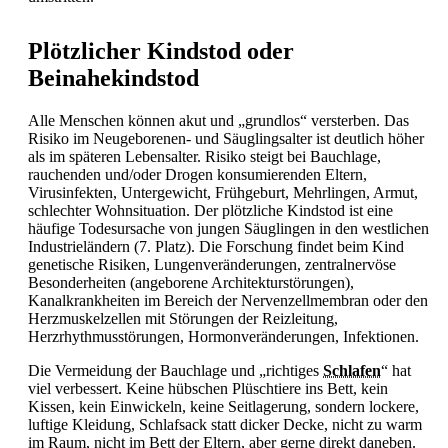
Plötzlicher Kindstod oder
Beinahekindstod
Alle Menschen können akut und „grundlos“ versterben. Das
Risiko im Neugeborenen- und Säuglingsalter ist deutlich höher
als im späteren Lebensalter. Risiko steigt bei Bauchlage,
rauchenden und/oder Drogen konsumierenden Eltern,
Virusinfekten,
Untergewicht, Frühgeburt, Mehrlingen, Armut,
schlechter Wohnsituation. Der plötzliche Kindstod ist eine
häufige Todesursache von jungen Säuglingen in den westlichen
Industrieländern (7. Platz). Die Forschung findet beim Kind
genetische Risiken, Lungenveränderungen, zentralnervöse
Besonderheiten (angeborene Architekturstörungen),
Kanalkrankheiten im Bereich der Nervenzellmembran oder den
Herzmuskelzellen mit Störungen der Reizleitung,
Herzrhythmusstörungen, Hormonveränderungen, Infektionen.
Die Vermeidung der Bauchlage und „richtiges
Schlafen
“ hat
viel verbessert. Keine hübschen Plüschtiere ins Bett, kein
Kissen, kein Einwickeln, keine Seitlagerung, sondern lockere,
luftige Kleidung, Schlafsack statt dicker Decke, nicht zu warm
im Raum, nicht im Bett der Eltern, aber gerne direkt daneben.