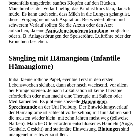
bestenfalls umgedreht, sanftes Klopfen auf den Rücken.
Manchmal ist der Verlauf heftig, das Kind ist kurz blau, danach
müde. Es kann auch sein, dass Milch in die Lungen gelangt ist,
dieser Vorgang nennt sich Aspiration. Bei wiederholtem und
schwerem Verlauf sollten Sie die Ärztin oder den Arzt
aufsuchen, da eine
Aspirationslungenentzündung
möglich ist
oder z. B. Anlagestörungen der Speiseröhre, Luftröhre oder der
Bronchien bestehen.
Säugling mit Hämangiom (Infantile
Hämangiome)
Initial kleine rötliche Papel, eventuell erst in den ersten
Lebenswochen sichtbar, dann aber rasch wachsend, vor allem
bei Frühgeborenen. Je nach Lokalisation ist keine Therapie
erforderlich oder man macht eine Therapie mit Salben oder
Medikamenten. Es gibt eine spezielle
Hämangiom-
Sprechstunde
an der Uni Freiburg. Der Entwicklungsverlauf
der Hämangiome ist schlecht vorhersehbar, mit fünf Jahren sind
die meisten wieder klein, mit zehn Jahren meist weg (teilweise
Narben). Manche Orte erfordern entschlossenes Handeln (Auge,
Genitale, Gesicht) und stationäre Einweisung.
Blutungen
sind
unangenehm schwer zu stillen.