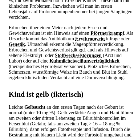
%, mit zwölf Monaten noch 10 % der Kinder – diese dann mit
klinischen Problemen. Inzwischen will man im ersten
Lebensjahr auf Protonenpumpenhemmer bei jungen Säuglingen
verzichten.
Erbrechen über einen Meter nach jedem
Essen und
Gewichtsverlust ist ein Hinweis auf einen
Pförtnerkrampf
. Als
Ursache kommt das Antibiotikum
Erythromycin
infrage oder
Genetik
. Ultraschall erkennt die Magenpförtnerverdickung.
Erbrechen und Gewichtsverlust gilt ggf. auch als Hinweis auf
seltene Elektrolyt- oder
Stoffwechselstörungen
(Arzt und
Labor) oder auf eine
Kuhmilcheiweißunverträglichkeit
(therapeutisches Hydrolysat versuchen). Plötzliches
Erbrechen,
Schmerzen, wurstförmige Walze im Bauch und
Blut im Stuhl
ergeben klinisch den Verdacht auf eine Darmverschlingung.
Kind ist gelb (ikterisch)
Leichte
Gelbsucht
an den ersten Tagen nach der Geburt ist
normal (unter 10 mg %). Gelb verfärbte Augen und Haut führen
am zweiten oder dritten Lebenstag zu Bilirubinkontrollen im
Fersenblut (Gefahr, falls am zweiten Tag > 16 – 18 mg %
Bilirubin), dann erfolgen Fototherapie und Infusion. Durch die
Bestrahlung mit blauem Licht wird der Farbstoff umgebaut und