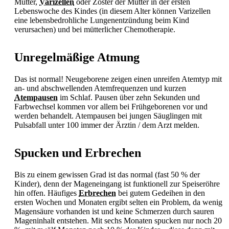
Mutter,
Varizellen
oder Zoster der Mutter in der ersten
Lebenswoche des Kindes (in diesem Alter können
Varizellen
eine lebensbedrohliche
Lungenentzündung beim Kind
verursachen) und bei mütterlicher Chemotherapie.
Unregelmäßige Atmung
Das ist normal! Neugeborene zeigen einen unreifen Atemtyp mit
an- und abschwellenden Atemfrequenzen und kurzen
Atempausen
im Schlaf. Pausen über zehn Sekunden und
Farbwechsel kommen vor allem bei Frühgeborenen vor und
werden behandelt.
Atempausen bei jungen Säuglingen mit
Pulsabfall unter 100 immer der Ärztin / dem Arzt melden.
Spucken und Erbrechen
Bis zu einem gewissen Grad ist das normal (fast 50 % der
Kinder), denn der Mageneingang ist funktionell zur Speiseröhre
hin offen. Häufiges
Erbrechen
bei gutem Gedeihen in den
ersten Wochen und Monaten ergibt selten ein Problem, da wenig
Magensäure vorhanden ist und keine Schmerzen durch sauren
Mageninhalt entstehen. Mit sechs Monaten spucken nur noch 20