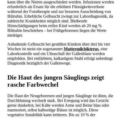
kann über die Nieren ausgeschieden werden. Infusionen werden
erforderlich als Ersatz für die erhöhten Flüssigkeitsverluste
während der Fototherapie und zur besseren Ausscheidung von
Bilirubin. Erhebliche
Gelbsucht zwingt zur Labordiagnostik, da
zahlreiche Krankheiten möglich sind. Bleibende
Hirnschädigungen beim reifen Kind werden ab 20 mg %
Bilirubin beschrieben – bei Frühgeborenen liegen die Werte
niedriger.
Anhaltende
Gelbsucht bei gestillten Kindern über drei bis vier
Wochen ist meist ein sogenannter
Muttermilchikterus
, eine
Laborkontrolle und ein Ultraschall der Gallenblase werden
empfohlen. Bei entfärbtem, kalkartigem Stuhl erfolgt unbedingt
Diagnostik bezüglich der Gallenwege.
Die Haut des jungen Säuglings zeigt
rasche Farbwechel
Die Haut der Neugeborenen und jungen Säuglinge ist dünn, die
Durchblutung wechselt stark. Bei Erregung wird das Gesicht
gerne dunkelrot, bei Kälte werden Arme und Beine blau oder
marmoriert, selbst halbseitige Blässe ist möglich. Diese
vegetative Instabilität kann irritieren. Bis zu 10 % der