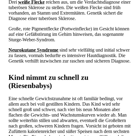
Drei
weiße Flecke
reichen aus, um die Verdachtsdiagnose einer
tuberösen Sklerose zu stellen. Die weißen Flecke sind früh
vorhanden, an Stamm und Extremitäten.
Genetik sichert die
Diagnose einer tuberösen Sklerose.
Große, rote Pigmentflecke (Portweinflecke) im Gesicht können
auf eine Gefäßstörung im Gehirn hinweisen, das sogenannte
Sturge-Weber-Syndrom.
Neurokutane Syndrome
sind sehr vielfältig und initial schwer
zu fassen, vormals bedurfte es intensiver Hautdiagnostik. Die
Genetik verhilft inzwischen zur raschen und sicheren Diagnose.
Kind nimmt zu schnell zu
(Riesenbabys)
Eine schnelle Gewichstzunahme ist oft familiär bedingt, vor
allem auch bei voll gestillten Kindern. Das Kind wird sehr
schnell groß und schwer, nach vier bis neun Monaten aber
flachen die Gewichts- und Wachstumskurven wieder ab. Man
sollte weiterhin stillen und abwarten, eventuell die Großeltern
nach großen, schweren Kindern fragen. Vorsicht ist geboten mit
Zufüttern kalorienreicher und süßer Speisen nach dem sechsten