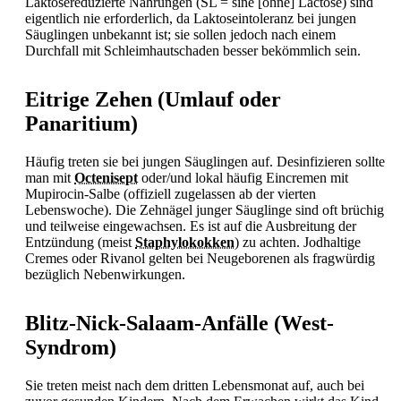
Laktosereduzierte Nahrungen (SL = sine [ohne] Lactose) sind
eigentlich nie erforderlich, da Laktoseintoleranz bei jungen
Säuglingen unbekannt ist; sie sollen jedoch nach einem
Durchfall mit Schleimhautschaden besser bekömmlich sein.
Eitrige Zehen (Umlauf oder
Panaritium)
Häufig treten sie bei jungen Säuglingen auf. Desinfizieren sollte
man mit
Octenisept
oder/und lokal häufig Eincremen mit
Mupirocin-Salbe (offiziell zugelassen ab der vierten
Lebenswoche). Die Zehnägel junger Säuglinge sind oft brüchig
und teilweise eingewachsen. Es ist auf die Ausbreitung der
Entzündung (meist
Staphylokokken
) zu achten. Jodhaltige
Cremes oder Rivanol gelten bei Neugeborenen als fragwürdig
bezüglich Nebenwirkungen.
Blitz-Nick-Salaam-Anfälle (West-
Syndrom)
Sie treten meist nach dem dritten Lebensmonat auf, auch bei