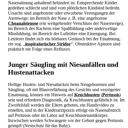
Nasenatmung anhaltend behindert ist. Entsprechende Kinder
gedeihen schlecht und sind vom plötzlichen Kindstod bedroht.
Ursache sind angeborene oder erworbene Verengungen der
Atemwege: im Bereich der Nase z. B. eine angeborene
Choanalstenose
(ein weitgehender Verschluss der Nasenwege),
im Bereich des Rachens eine Spaltbildung oder anderweitige
Missbildung, im Bereich der Luftröhre eine Einengung. Bei
Letzterer findet sich ein hörbares Geräusch bei der Einatmung,
ein sog. „
inspiratorischer
Stridor
“. Obstruktive Apnoen sind
praktisch nie Folge eines Refluxes.
Junger Säugling mit Niesanfällen und
Hustenattacken
Heftige Husten- und Niesattacken beim Neugeborenen und
Säugling, oft mit Blauverfärbung des Gesichts und verzögerter
Einatmung, können ein Hinweis auf
Keuchhusten
(
Pertussis
)
sein und erfordern Diagnostik, da
Keuchhusten gefährlich ist. Im
Zweifelsfall werden die Eltern gebeten, ein Handyvideo zu
erstellen, und in der Kinderarztpraxis erfolgt ein Nasenabstrich
auf
Pertussis oder im Labor auf Keuchhustenantikörper.
Inzwischen werden Schwangere vor der Geburt gegen
Pertussis
geimpft (Nestschutz für das Baby).