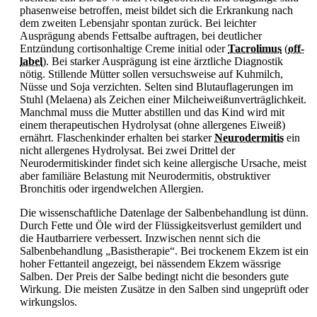
phasenweise betroffen, meist bildet sich die Erkrankung nach
dem zweiten Lebensjahr spontan zurück. Bei leichter
Ausprägung abends Fettsalbe auftragen, bei deutlicher
Entzündung cortisonhaltige Creme initial oder
Tacrolimus
(
off-
label
)
. Bei starker Ausprägung ist eine ärztliche Diagnostik
nötig. Stillende Mütter sollen versuchsweise auf Kuhmilch,
Nüsse und Soja verzichten. Selten sind Blutauflagerungen im
Stuhl (Melaena) als Zeichen einer Milcheiweißunverträglichkeit.
Manchmal muss die Mutter abstillen und das Kind wird mit
einem therapeutischen Hydrolysat (ohne allergenes Eiweiß)
ernährt. Flaschenkinder erhalten bei starker
Neurodermitis
ein
nicht allergenes Hydrolysat. Bei zwei Drittel der
Neurodermitiskinder findet sich keine allergische Ursache, meist
aber familiäre Belastung mit Neurodermitis, obstruktiver
Bronchitis oder irgendwelchen Allergien.
Die wissenschaftliche Datenlage der Salbenbehandlung ist dünn.
Durch Fette und Öle wird der Flüssigkeitsverlust gemildert und
die Hautbarriere verbessert. Inzwischen nennt sich die
Salbenbehandlung „Basistherapie“. Bei trockenem Ekzem ist ein
hoher Fettanteil angezeigt, bei nässendem Ekzem wässrige
Salben. Der Preis der Salbe bedingt nicht die besonders gute
Wirkung. Die meisten Zusätze in den Salben sind ungeprüft oder
wirkungslos.