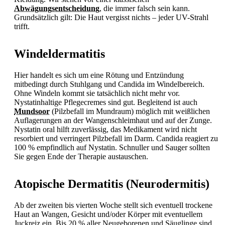
Abwägungsentscheidung
, die immer falsch sein kann.
Grundsätzlich gilt: Die Haut vergisst nichts – jeder UV-Strahl
trifft.
Windeldermatitis
Hier handelt es sich um eine Rötung und Entzündung
mitbedingt durch Stuhlgang und Candida im Windelbereich.
Ohne Windeln kommt sie tatsächlich nicht mehr vor.
Nystatinhaltige Pflegecremes sind gut. Begleitend ist auch
Mundsoor
(Pilzbefall im Mundraum) möglich mit weißlichen
Auflagerungen an der Wangenschleimhaut und auf der Zunge.
Nystatin oral hilft zuverlässig, das Medikament wird nicht
resorbiert und verringert Pilzbefall im Darm. Candida reagiert zu
100 % empfindlich auf Nystatin. Schnuller und Sauger sollten
Sie gegen Ende der Therapie austauschen.
Atopische Dermatitis (Neurodermitis)
Ab der zweiten bis vierten Woche stellt sich eventuell trockene
Haut an Wangen, Gesicht und/oder Körper mit eventuellem
Juckreiz ein. Bis 20 % aller Neugeborenen und Säuglinge sind