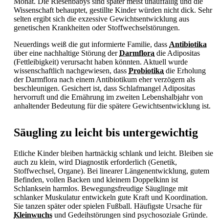
Monat. Die Riesenbabys sind später meist unauffällig und die
Wissenschaft behauptet, gestillte Kinder würden nicht dick. Sehr
selten ergibt sich die exzessive Gewichtsentwicklung aus
genetischen Krankheiten oder
Stoffwechselstörungen.
Neuerdings weiß die gut informierte Familie, dass
Antibiotika
über eine nachhaltige Störung der
Darmflora
die Adipositas
(Fettleibigkeit) verursacht haben könnten. Aktuell wurde
wissenschaftlich nachgewiesen, dass
Probiotika
die Erholung
der
Darmflora nach einem Antibiotikum eher verzögern als
beschleunigen. Gesichert ist, dass Schlafmangel Adipositas
hervorruft und die Ernährung im zweiten Lebenshalbjahr von
anhaltender Bedeutung für die spätere Gewichtsentwicklung ist.
Säugling zu leicht bis untergewichtig
Etliche Kinder bleiben hartnäckig schlank und leicht. Bleiben sie
auch zu klein, wird Diagnostik erforderlich (
Genetik,
Stoffwechsel, Organe). Bei linearer Längenentwicklung, gutem
Befinden, vollen Backen und kleinem Doppelkinn ist
Schlanksein harmlos. Bewegungsfreudige Säuglinge mit
schlanker Muskulatur entwickeln gute Kraft und Koordination.
Sie tanzen später oder spielen Fußball. Häufigste Ursache für
Kleinwuchs
und Gedeihstörungen sind psychosoziale Gründe.