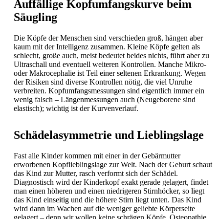
Auffällige Kopfumfangskurve beim
Säugling
Die Köpfe der Menschen sind verschieden groß, hängen aber
kaum mit der Intelligenz zusammen. Kleine Köpfe gelten als
schlecht, große auch, meist bedeutet beides nichts, führt aber zu
Ultraschall und eventuell weiteren Kontrollen. Manche Mikro-
oder Makrocephalie ist Teil einer seltenen Erkrankung. Wegen
der Risiken sind diverse Kontrollen nötig, die viel Unruhe
verbreiten. Kopfumfangsmessungen sind eigentlich immer ein
wenig falsch – Längenmessungen auch (Neugeborene sind
elastisch); wichtig ist der Kurvenverlauf.
Schädelasymmetrie und Lieblingslage
Fast alle Kinder kommen mit einer in der Gebärmutter
erworbenen Kopflieblingslage zur Welt. Nach der Geburt schaut
das Kind zur Mutter, rasch verformt sich der Schädel.
Diagnostisch wird der Kinderkopf exakt gerade gelagert, findet
man einen höheren und einen niedrigeren Stirnhöcker, so liegt
das Kind einseitig und die höhere Stirn liegt unten. Das Kind
wird dann im Wachen auf die weniger geliebte Körperseite
gelagert – denn wir wollen keine schrägen Köpfe. Osteopathie