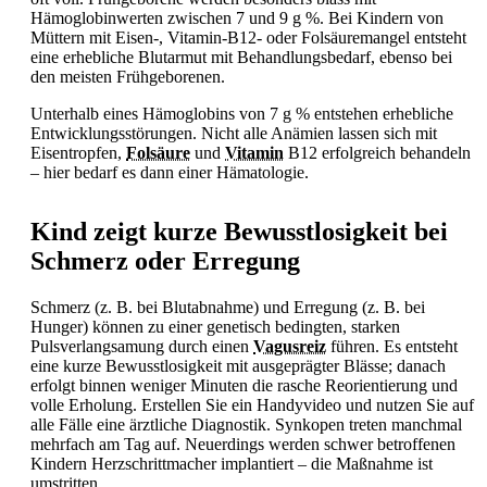
Hämoglobinwerten zwischen 7 und 9 g %. Bei Kindern von
Müttern mit Eisen-, Vitamin-B12- oder Folsäuremangel entsteht
eine erhebliche Blutarmut mit Behandlungsbedarf, ebenso bei
den meisten Frühgeborenen.
Unterhalb eines Hämoglobins von 7 g % entstehen erhebliche
Entwicklungsstörungen. Nicht alle Anämien lassen sich mit
Eisentropfen,
Folsäure
und
Vitamin
B12 erfolgreich behandeln
– hier bedarf es dann einer Hämatologie.
Kind zeigt kurze Bewusstlosigkeit bei
Schmerz oder Erregung
Schmerz (z. B. bei Blutabnahme) und Erregung (z. B. bei
Hunger) können zu einer genetisch bedingten, starken
Pulsverlangsamung durch einen
Vagusreiz
führen. Es entsteht
eine kurze
Bewusstlosigkeit mit ausgeprägter Blässe; danach
erfolgt binnen weniger Minuten die rasche Reorientierung und
volle Erholung. Erstellen Sie ein Handyvideo und nutzen Sie auf
alle Fälle eine ärztliche Diagnostik. Synkopen treten manchmal
mehrfach am Tag auf. Neuerdings werden schwer betroffenen
Kindern Herzschrittmacher implantiert – die Maßnahme ist
umstritten.