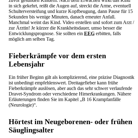
zuvor gesunden Kindern. Nach dem Erwachen wirkt das Kind
in sich gekehrt, reißt die Augen auf, streckt die Arme, eventuell
Schulterversteifung und kurze Kopfbeugung, dann Pause für 15
Sekunden bis wenige Minuten, danach erneuter
Anfall.
Manchmal weint das Kind. Video erstellen und sofort zum Arzt /
zur Ärztin! Je kürzer die Krankheitsdauer, umso besser die
Entwicklungsprognose. Sie sollten ein
EEG
erbitten, falls
möglich am selben Tag.
Fieberkrämpfe vor dem ersten
Lebensjahr
Ein früher Beginn gilt als komplizierend, eine präzise Diagnostik
ist unbedingt empfehlenswert.
Dreitagefieber kann frühe
Fieberkrämpfe auslösen, aber auch das sehr schwer verlaufende
Dravet-Syndrom oder verschiedene Hirnerkrankungen. Nähere
Erläuterungen finden Sie im Kapitel „B 16 Krampfanfälle
(Neurologie)“.
Hörtest im Neugeborenen- oder frühen
Säuglingsalter