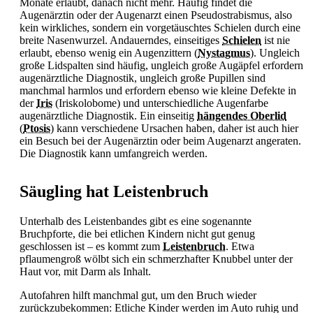
Monate erlaubt, danach nicht mehr. Häufig findet die
Augenärztin oder der Augenarzt einen Pseudostrabismus, also
kein wirkliches, sondern ein vorgetäuschtes
Schielen durch eine
breite Nasenwurzel. Andauerndes, einseitiges
Schielen
ist nie
erlaubt, ebenso wenig ein Augenzittern (
Nystagmus
). Ungleich
große Lidspalten sind häufig, ungleich große Augäpfel erfordern
augenärztliche Diagnostik, ungleich große Pupillen sind
manchmal harmlos und erfordern ebenso wie kleine Defekte in
der
Iris
(Iriskolobome) und unterschiedliche Augenfarbe
augenärztliche Diagnostik. Ein einseitig
hängendes Oberlid
(
Ptosis
) kann verschiedene Ursachen haben, daher ist auch hier
ein Besuch bei der Augenärztin oder beim Augenarzt angeraten.
Die Diagnostik kann umfangreich werden.
Säugling hat Leistenbruch
Unterhalb des Leistenbandes gibt es eine sogenannte
Bruchpforte, die bei etlichen Kindern nicht gut genug
geschlossen ist – es kommt zum
Leistenbruch
. Etwa
pflaumengroß wölbt sich ein schmerzhafter Knubbel unter der
Haut vor, mit Darm als Inhalt.
Autofahren hilft manchmal gut, um den Bruch wieder
zurückzubekommen: Etliche Kinder werden im Auto ruhig und