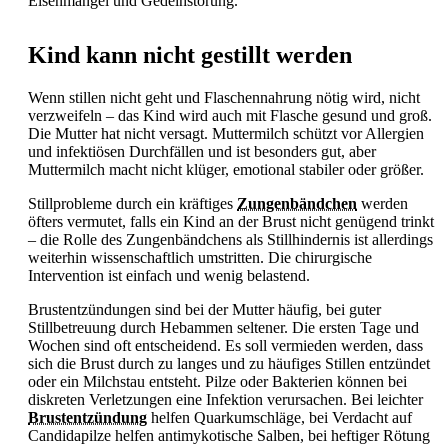
Eisenmangel und
Gedeihstörung.
Kind kann nicht gestillt werden
Wenn stillen nicht geht und Flaschennahrung nötig wird, nicht
verzweifeln – das Kind wird auch mit Flasche gesund und groß.
Die Mutter hat nicht versagt. Muttermilch schützt vor Allergien
und infektiösen Durchfällen und ist besonders gut, aber
Muttermilch macht nicht klüger, emotional stabiler oder größer.
Stillprobleme durch ein kräftiges
Zungenbändchen
werden
öfters vermutet, falls ein Kind an der Brust nicht genügend trinkt
– die Rolle des Zungenbändchens als Stillhindernis ist allerdings
weiterhin wissenschaftlich umstritten. Die chirurgische
Intervention ist einfach und wenig belastend.
Brustentzündungen sind bei der Mutter häufig, bei guter
Stillbetreuung durch Hebammen seltener. Die ersten Tage und
Wochen sind oft entscheidend. Es soll vermieden werden, dass
sich die Brust durch zu langes und zu häufiges
Stillen entzündet
oder ein Milchstau entsteht. Pilze oder Bakterien können bei
diskreten Verletzungen eine Infektion verursachen. Bei leichter
Brustentzündung
helfen Quarkumschläge, bei Verdacht auf
Candidapilze helfen antimykotische Salben, bei heftiger Rötung