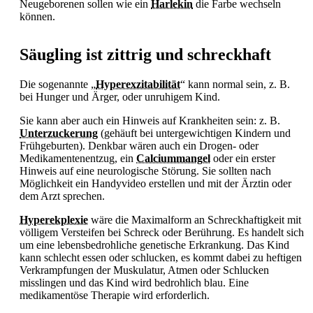
Neugeborenen sollen wie ein
Harlekin
die Farbe wechseln
können.
Säugling ist zittrig und schreckhaft
Die sogenannte „
Hyperexzitabilität
“ kann normal sein, z. B.
bei
Hunger und Ärger, oder unruhigem Kind.
Sie kann aber auch ein Hinweis auf Krankheiten sein: z. B.
Unterzuckerung
(gehäuft bei untergewichtigen Kindern und
Frühgeburten). Denkbar wären auch ein Drogen- oder
Medikamentenentzug, ein
Calciummangel
oder ein erster
Hinweis auf eine neurologische Störung. Sie sollten nach
Möglichkeit ein Handyvideo erstellen und mit der Ärztin oder
dem Arzt sprechen.
Hyperekplexie
wäre die Maximalform an Schreckhaftigkeit mit
völligem Versteifen bei Schreck oder Berührung. Es handelt sich
um eine lebensbedrohliche genetische Erkrankung. Das Kind
kann schlecht essen oder schlucken, es kommt dabei zu heftigen
Verkrampfungen der Muskulatur, Atmen oder Schlucken
misslingen und das Kind wird bedrohlich blau. Eine
medikamentöse Therapie wird erforderlich.