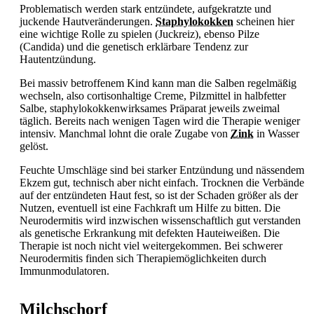
Problematisch werden stark entzündete, aufgekratzte und
juckende Hautveränderungen.
Staphylokokken
scheinen hier
eine wichtige Rolle zu spielen (Juckreiz), ebenso Pilze
(Candida) und die genetisch erklärbare Tendenz zur
Hautentzündung.
Bei massiv betroffenem Kind kann man die Salben regelmäßig
wechseln, also cortisonhaltige Creme, Pilzmittel in halbfetter
Salbe, staphylokokkenwirksames Präparat jeweils zweimal
täglich. Bereits nach wenigen Tagen wird die Therapie weniger
intensiv. Manchmal lohnt die orale Zugabe von
Zink
in Wasser
gelöst.
Feuchte Umschläge sind bei starker Entzündung und nässendem
Ekzem gut, technisch aber nicht einfach. Trocknen die Verbände
auf der entzündeten Haut fest, so ist der Schaden größer als der
Nutzen, eventuell ist eine Fachkraft um Hilfe zu bitten. Die
Neurodermitis wird inzwischen wissenschaftlich gut verstanden
als genetische Erkrankung mit defekten Hauteiweißen. Die
Therapie ist noch nicht viel weitergekommen. Bei schwerer
Neurodermitis finden sich Therapiemöglichkeiten durch
Immunmodulatoren.
Milchschorf